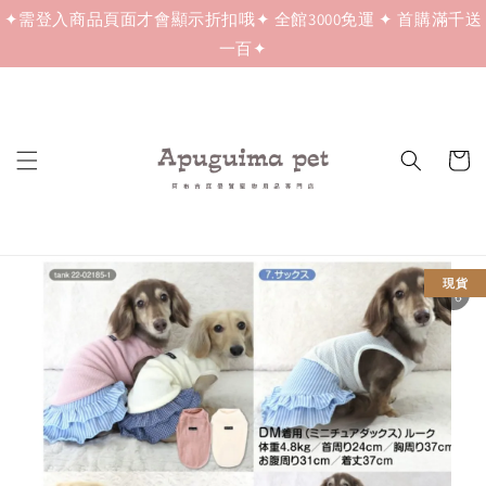
✦需登入商品頁面才會顯示折扣哦✦ 全館3000免運 ✦ 首購滿千送
一百✦
現貨