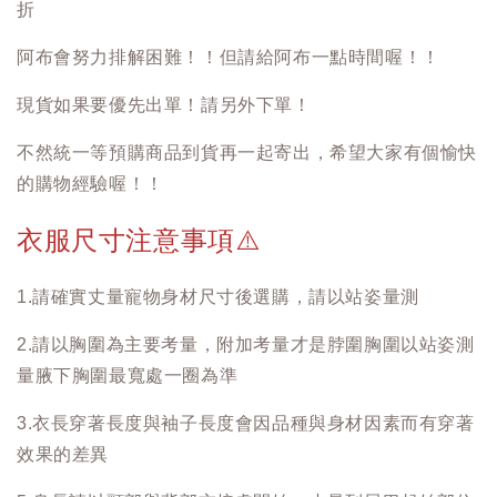
折
阿布會努力排解困難！！但請給阿布一點時間喔！！
現貨如果要優先出單！請另外下單！
不然統一等預購商品到貨再一起寄出，希望大家有個愉快
的購物經驗喔！！
衣服尺寸注意事項
⚠️
1.請確實丈量寵物身材尺寸後選購，請以站姿量測
2.請以胸圍為主要考量，附加考量才是脖圍胸圍以站姿測
量腋下胸圍最寬處一圈為準
3.衣長穿著長度與袖子長度會因品種與身材因素而有穿著
效果的差異