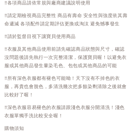
‼️
各項商品請依常規與廠商建議說明使用
‼️
請定期檢視商品完整性 商品有壽命 安全性與強度依其壽
命遞減 各項配件請定期評估更換或淘汰 避免憾事發生
‼️
請於監督目視下讓寶貝使用商品
‼️
衣服及其他商品使用前請先確認商品狀態與尺寸，確認
沒問題後請先執行一次完整清潔，保護寶貝喔！以避免衣
服或其他商品發生暈染毛色、包包或其他商品的可能
‼️
所有深色衣服都有褪色可能呦！天下沒有不掉色的衣
服，再貴也會脫色，多清洗幾次把多餘染劑清除之後就會
比較好了喔！
‼️
深色衣服容易褪色的衣服請跟淺色衣服分開清洗！淺色
衣服單獨手洗比較安全喔！
購物須知