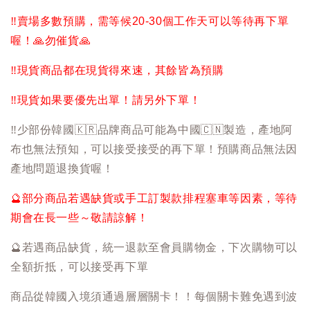
‼️
賣場多數預購，需等候20-30個工作天可以等待再下單
喔！
🙏
勿催貨
🙏
‼️
現貨商品都在現貨得來速，其餘皆為預購
‼️
現貨如果要優先出單！請另外下單！
‼️
少部份韓國
🇰🇷
品牌商品可能為中國
🇨🇳
製造，產地阿
布也無法預知，可以接受接受的再下單！預購商品無法因
產地問題退換貨喔！
🔮
部分商品若遇缺貨或手工訂製款排程塞車等因素，等待
期會在長一些～敬請諒解！
🔮
若遇商品缺貨，統一退款至會員購物金，下次購物可以
全額折抵，可以接受再下單
商品從韓國入境須通過層層關卡！！每個關卡難免遇到波