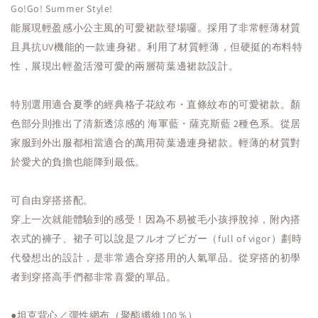
Go!Go! Summer Style!
能展現輕盈感小公主風的可愛裙款登場囉。採用了非常輕薄材質
且具抗UV機能的一款連身裙。利用了材質輕薄，但硬挺的布料特
性，展現出輕盈活潑可愛的兩層荷葉邊裙款設計。
特別選用適合夏季的經典格子花紋布・直條紋布的可愛裙款。顏
色部分則推出了清新透涼感的 海軍藍・薩克斯藍 2種色系。從居
家服到外出服都相當適合的萬用荷葉邊連身裙款。輕薄的材質對
於愛犬的負擔也能降到最低。
可自由穿搭搭配。
穿上一次就能體驗到的感受！因為不易被毛小孩掙脫掉，附內搭
衣式的褲子、裙子可以說是フルオブビガー（full of vigor）劃時
代發想出的設計，是非常適合穿搭用的人氣單品。從穿搭的初學
者到穿搭高手們都非常喜愛的單品。
●坦克背心／彈性網布（聚酯纖維100％）