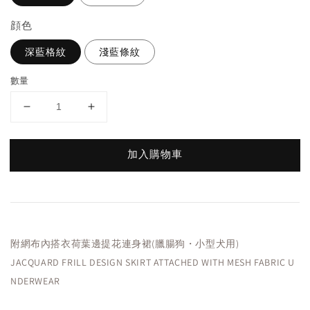
顔色
深藍格紋
淺藍條紋
數量
加入購物車
附網布內搭衣荷葉邊提花連身裙(臘腸狗・小型犬用)
JACQUARD FRILL DESIGN SKIRT ATTACHED WITH MESH FABRIC U
NDERWEAR