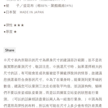
●裙 子／提花布（棉66%・聚酯纖維34%）
●日本製 MADE IN JAPAN
●彈性 ★★★
●厚度 ★
Share
※尺寸表內所顯示的尺寸為裸身尺寸的建議容許範圍，並不是衣
服實際的量測尺寸，敬請注意。※挑選尺寸時，如果選擇稍大的
尺寸的話，有可能會造成衣服被從手腳處掙脫掉的情形，故建議
您挑選最符合身形的尺寸。※為了在量身時，能量測到更準確的
數值，建議您可以量測三次左右後取平均值。並請讓狗狗、貓咪
們不要以坐姿或臥姿量測，而是以四腳直立站姿的狀態進行量
測。（可以的話麻煩請盡量以兩人為一組進行量身。）※因為我
們選用高彈性的布料，所以有可能在尺寸上多少會有些許差異產