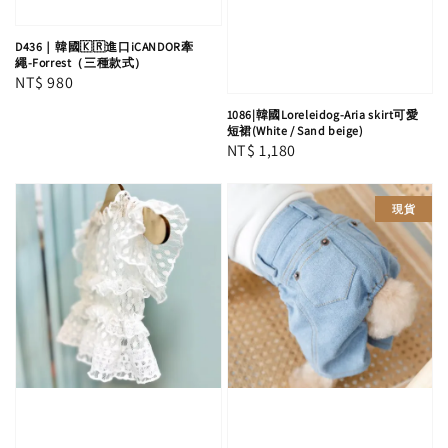
D436｜韓國🇰🇷進口iCANDOR牽
繩-Forrest（三種款式）
Regular
NT$ 980
price
1086|韓國Loreleidog-Aria skirt可愛
短裙(White / Sand beige)
Regular
NT$ 1,180
price
現貨