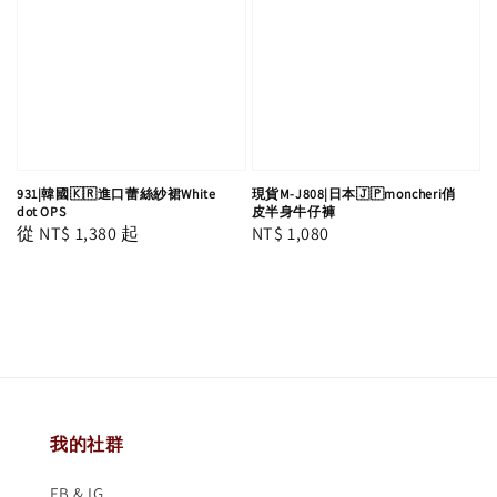
931|韓國🇰🇷進口蕾絲紗裙White
現貨M-J808|日本🇯🇵moncheri俏
dot OPS
皮半身牛仔褲
Regular
從
NT$ 1,380
起
Regular
NT$ 1,080
price
price
我的社群
FB & IG