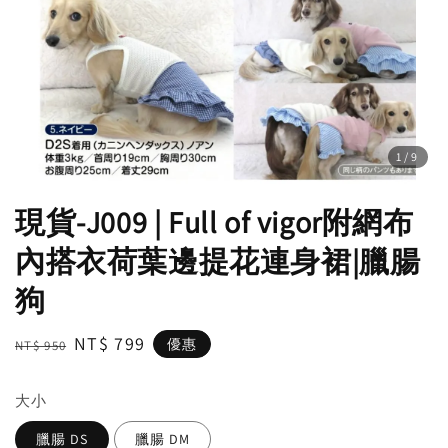
1
/9
現貨-J009 | Full of vigor附網布
內搭衣荷葉邊提花連身裙|臘腸
狗
Regular
Sale
NT$ 799
優惠
NT$ 950
price
price
大小
臘腸 DS
臘腸 DM