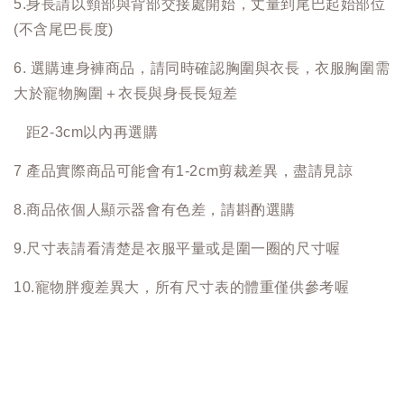
5.身長請以頸部與背部交接處開始，丈量到尾巴起始部位
(不含尾巴長度)
6. 選購連身褲商品，請同時確認胸圍與衣長，衣服胸圍需
大於寵物胸圍＋衣長與身長長短差
距2-3cm以內再選購
7 產品實際商品可能會有1-2cm剪裁差異，盡請見諒
8.商品依個人顯示器會有色差，請斟酌選購
9.尺寸表請看清楚是衣服平量或是圍一圈的尺寸喔
10.寵物胖瘦差異大，所有尺寸表的體重僅供參考喔