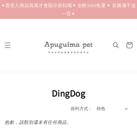
✦需登入商品頁面才會顯示折扣哦✦ 全館3000免運 ✦ 首購滿千送
一百✦
DingDog
排列方式 :
抱歉，該類別還未有任何商品。