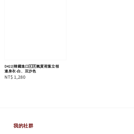
D422|韓國進口🇰🇷氣質荷葉立領
連身衣-白、豆沙色
Regular
NT$ 1,280
price
我的社群