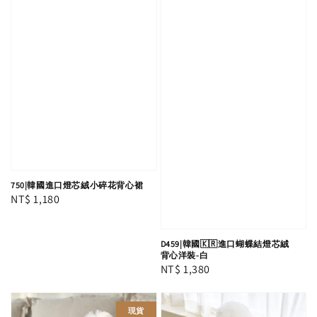
750|韓國進口燈芯絨小碎花背心裙
Regular
NT$ 1,180
price
D459|韓國🇰🇷進口蝴蝶結燈芯絨
背心洋裝-白
Regular
NT$ 1,380
price
現貨