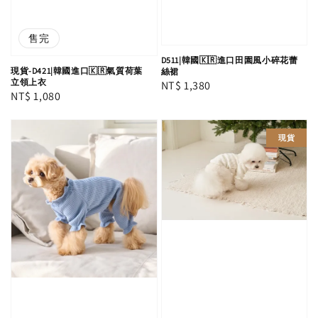
售完
D511|韓國🇰🇷進口田園風小碎花蕾
現貨-D421|韓國進口🇰🇷氣質荷葉
絲裙
立領上衣
Regular
NT$ 1,380
Regular
NT$ 1,080
price
price
現貨