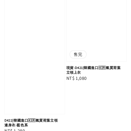
售完
現貨-D421|韓國進口🇰🇷氣質荷葉
立領上衣
Regular
NT$ 1,080
price
D422|韓國進口🇰🇷氣質荷葉立領
連身衣-藍色系
Regular
NT$ 1,280