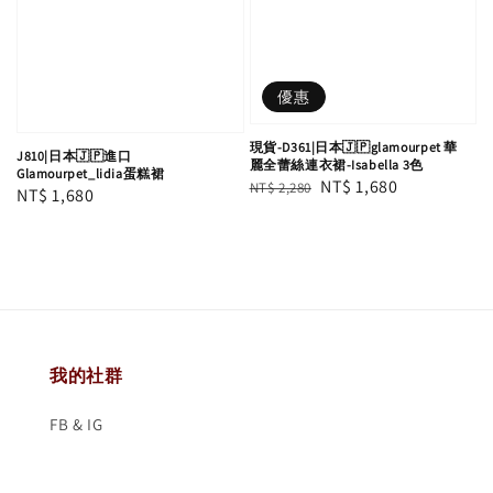
優惠
現貨-D361|日本🇯🇵glamourpet 華
J810|日本🇯🇵進口
麗全蕾絲連衣裙-Isabella 3色
Glamourpet_lidia蛋糕裙
Regular
Sale
NT$ 1,680
NT$ 2,280
Regular
NT$ 1,680
price
price
price
我的社群
FB & IG