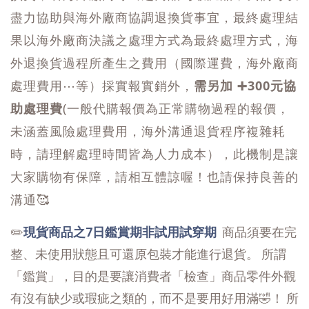
盡力協助與海外廠商協調退換貨事宜，最終處理結
果以海外廠商決議之處理方式為最終處理方式，海
外退換貨過程所產生之費用（國際運費，海外廠商
處理費用⋯等）採實報實銷外
，
需另加 ➕300元協
助處理費
(一般代購報價為正常購物過程的報價，
未涵蓋風險處理費用，海外溝通退貨程序複雜耗
時，請理解處理時間皆為人力成本）
，此機制是讓
大家購物有保障，請相互體諒喔！也請保持良善的
溝通🥰
✏️
現貨商品之
7日
鑑賞期非試用試穿期
商品須要在完
整、未使用狀態且可還原包裝才能進行退貨。 所謂
「鑑賞」，目的是要讓消費者「檢查」商品零件外觀
有沒有缺少或瑕疵之類的，而不是要用好用滿🤣！ 所