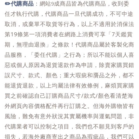
✏️代購商品
：網站9成商品皆為代購商品，收到委
代購商品一旦代購成功，不可中途
任才執行代購，
取消，或棄單不取貨等行為，以上不適用於消保法
第19條第一項消費者在網路上消費可享「7天鑑賞
期，無理由退換」之條款！代購商品屬於客製化商
品服務，「委任代購」之行為；所以不能以個人喜
惡或個人原因為退貨退款作為申請，除賣家購買錯
誤尺寸、款式、顏色；重大瑕疵和贗品之外，都不
能退貨退款，以上均屬法律有效條例，麻煩買家購
買之前確認自己訂購商品尺寸/款式/顏色看清楚海
外網頁內容價格配件再行訂購之。但海外購物皆有
風險，難免有意外狀況其實屬機率與運氣問題，非
代購業者可以控制之項目，我們也不願見到客戶的
損失，若海外廠商寄出之商品為瑕疵品，我們可以