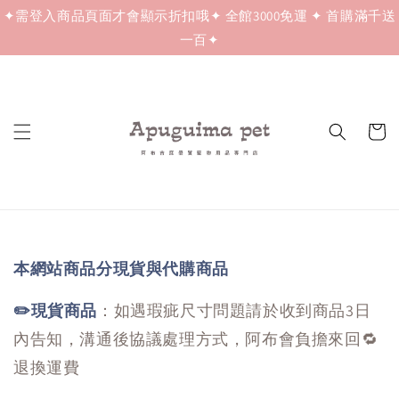
✦需登入商品頁面才會顯示折扣哦✦ 全館3000免運 ✦ 首購滿千送
一百✦
本網站商品分現貨與代購商品
✏️現貨商品
：如遇瑕疵尺寸問題請於收到商品3日
內告知，溝通後協議處理方式，阿布會負擔來回🔁
退換運費