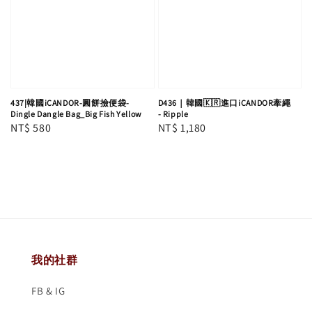
437|韓國iCANDOR-圓餅撿便袋-
D436｜韓國🇰🇷進口iCANDOR牽繩
Dingle Dangle Bag_Big Fish Yellow
- Ripple
Regular
NT$ 580
Regular
NT$ 1,180
price
price
我的社群
FB & IG