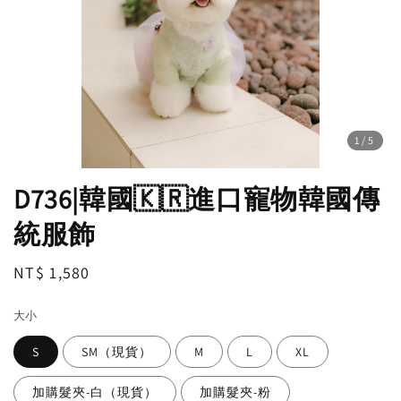
1
/5
D736|韓國🇰🇷進口寵物韓國傳
統服飾
Regular
NT$ 1,580
price
大小
S
SM（現貨）
M
L
XL
加購髮夾-白（現貨）
加購髮夾-粉