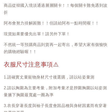
商品從韓國入境須通過層層關卡！！每個關卡難免遇到波
折
阿布會努力排解困難！！但請給阿布一點時間喔！！
現貨如果要優先出單！請另外下單！
不然統一等預購商品到貨再一起寄出，希望大家有個愉快
的購物經驗喔！！
衣服尺寸注意事項
⚠️
1.請確實丈量寵物身材尺寸後選購，請以站姿量測
2.請以胸圍為主要考量，附加考量才是脖圍胸圍以站姿測
量腋下胸圍最寬處一圈為準
3.衣長穿著長度與袖子長度會因品種與身材因素而有穿著