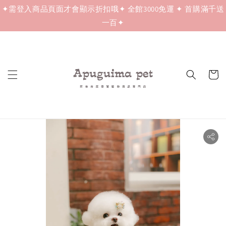
✦需登入商品頁面才會顯示折扣哦✦ 全館3000免運 ✦ 首購滿千送
一百✦