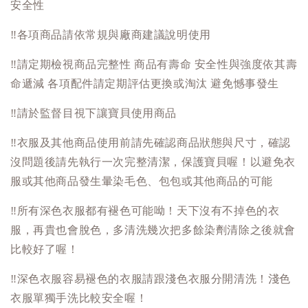
安全性
‼️
各項商品請依常規與廠商建議說明使用
‼️
請定期檢視商品完整性 商品有壽命 安全性與強度依其壽
命遞減 各項配件請定期評估更換或淘汰 避免憾事發生
‼️
請於監督目視下讓寶貝使用商品
‼️
衣服及其他商品使用前請先確認商品狀態與尺寸，確認
沒問題後請先執行一次完整清潔，保護寶貝喔！以避免衣
服或其他商品發生暈染毛色、包包或其他商品的可能
‼️
所有深色衣服都有褪色可能呦！天下沒有不掉色的衣
服，再貴也會脫色，多清洗幾次把多餘染劑清除之後就會
比較好了喔！
‼️
深色衣服容易褪色的衣服請跟淺色衣服分開清洗！淺色
衣服單獨手洗比較安全喔！