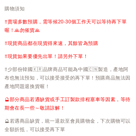
購物須知
‼️
賣場多數預購，需等候20-30個工作天可以等待再下單
喔！
🙏
勿催貨
🙏
‼️
現貨商品都在現貨得來速，其餘皆為預購
‼️
現貨如果要優先出單！請另外下單！
‼️
少部份韓國
🇰🇷
品牌商品可能為中國
🇨🇳
製造，產地阿
布也無法預知，可以接受接受的再下單！預購商品無法因
產地問題退換貨喔！
🔮
部分商品若遇缺貨或手工訂製款排程塞車等因素，等待
期會在長一些～敬請諒解！
🔮
若遇商品缺貨，統一退款至會員購物金，下次購物可以
全額折抵，可以接受再下單