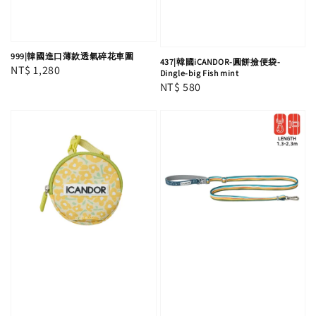
999|韓國進口薄款透氣碎花車圍
437|韓國iCANDOR-圓餅撿便袋-
Regular
NT$ 1,280
Dingle-big Fish mint
Regular
NT$ 580
price
price