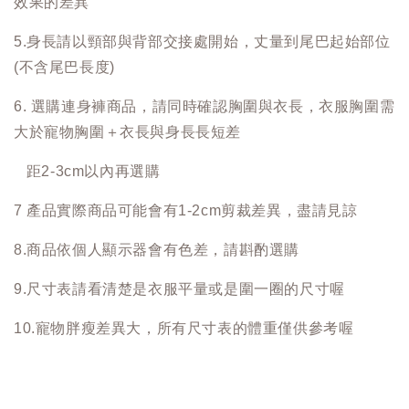
效果的差異
5.身長請以頸部與背部交接處開始，丈量到尾巴起始部位
(不含尾巴長度)
6. 選購連身褲商品，請同時確認胸圍與衣長，衣服胸圍需
大於寵物胸圍＋衣長與身長長短差
距2-3cm以內再選購
7 產品實際商品可能會有1-2cm剪裁差異，盡請見諒
8.商品依個人顯示器會有色差，請斟酌選購
9.尺寸表請看清楚是衣服平量或是圍一圈的尺寸喔
10.寵物胖瘦差異大，所有尺寸表的體重僅供參考喔