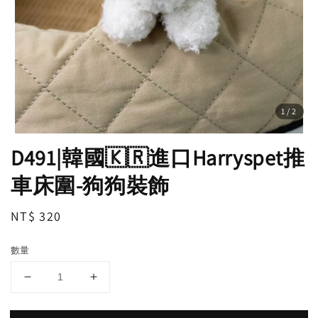
1
/2
D491|韓國🇰🇷進口Harryspet推
車床圍-狗狗裝飾
Regular
NT$ 320
price
數量