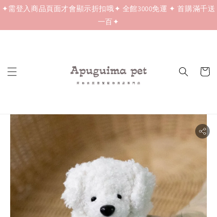
✦需登入商品頁面才會顯示折扣哦✦ 全館3000免運 ✦ 首購滿千送
一百✦