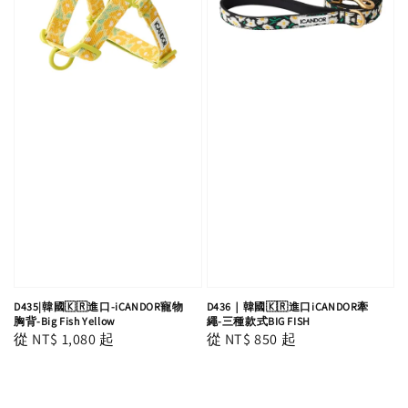
D435|韓國🇰🇷進口-iCANDOR寵物
D436｜韓國🇰🇷進口iCANDOR牽
胸背-Big Fish Yellow
繩-三種款式BIG FISH
Regular
從
NT$ 1,080
起
Regular
從
NT$ 850
起
price
price