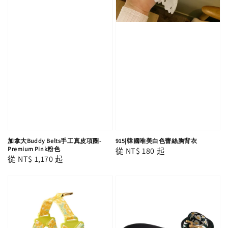
加拿大Buddy Belts手工真皮項圈-
915|韓國唯美白色蕾絲胸背衣
Premium Pink粉色
Regular
從
NT$ 180
起
Regular
從
NT$ 1,170
起
price
price