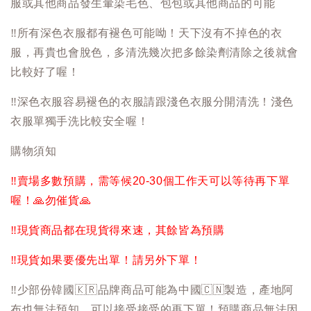
服或其他商品發生暈染毛色、包包或其他商品的可能
‼️
所有深色衣服都有褪色可能呦！天下沒有不掉色的衣
服，再貴也會脫色，多清洗幾次把多餘染劑清除之後就會
比較好了喔！
‼️
深色衣服容易褪色的衣服請跟淺色衣服分開清洗！淺色
衣服單獨手洗比較安全喔！
購物須知
‼️
賣場多數預購，需等候20-30個工作天可以等待再下單
喔！
🙏
勿催貨
🙏
‼️
現貨商品都在現貨得來速，其餘皆為預購
‼️
現貨如果要優先出單！請另外下單！
‼️
少部份韓國
🇰🇷
品牌商品可能為中國
🇨🇳
製造，產地阿
布也無法預知，可以接受接受的再下單！預購商品無法因