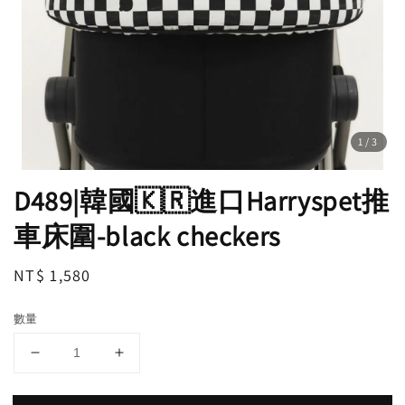
1
/3
D489|韓國🇰🇷進口Harryspet推
車床圍-black checkers
Regular
NT$ 1,580
price
數量