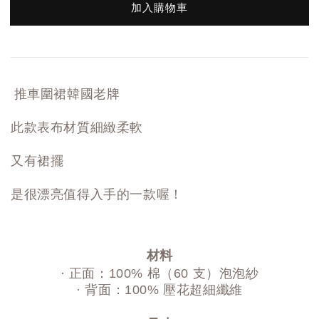
加入購物車
推車圍裙韓國老牌
此款表布材質細緻柔軟
又有裙擺
是很漂亮值得入手的一款喔！
材料
· 正面：100% 棉（60 支）泡泡紗
· 背面：100% 壓花超細纖維