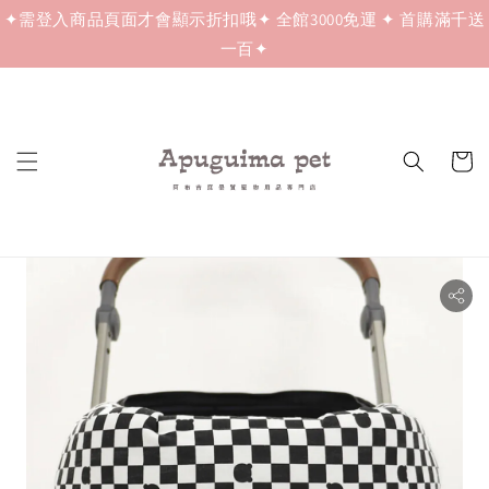
✦需登入商品頁面才會顯示折扣哦✦ 全館3000免運 ✦ 首購滿千送
一百✦