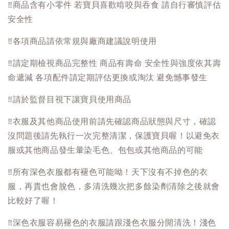
‼️
商品含有小零件 若寶貝喜歡啃咬與吞食 請自行審慎評估
安全性
‼️
各項商品請依常規與廠商建議說明使用
‼️
請定期檢視商品完整性 商品有壽命 安全性與強度依其壽
命遞減 各項配件請定期評估更換或淘汰 避免憾事發生
‼️
請於監督目視下讓寶貝使用商品
‼️
衣服及其他商品使用前請先確認商品狀態與尺寸，確認
沒問題後請先執行一次完整清潔，保護寶貝喔！以避免衣
服或其他商品發生暈染毛色、包包或其他商品的可能
‼️
所有深色衣服都有褪色可能呦！天下沒有不掉色的衣
服，再貴也會脫色，多清洗幾次把多餘染劑清除之後就會
比較好了喔！
‼️
深色衣服容易褪色的衣服請跟淺色衣服分開清洗！淺色