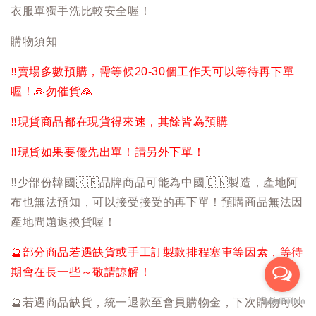
衣服單獨手洗比較安全喔！
購物須知
‼️
賣場多數預購，需等候20-30個工作天可以等待再下單
喔！
🙏
勿催貨
🙏
‼️
現貨商品都在現貨得來速，其餘皆為預購
‼️
現貨如果要優先出單！請另外下單！
‼️
少部份韓國
🇰🇷
品牌商品可能為中國
🇨🇳
製造，產地阿
布也無法預知，可以接受接受的再下單！預購商品無法因
產地問題退換貨喔！
🔮
部分商品若遇缺貨或手工訂製款排程塞車等因素，等待
期會在長一些～敬請諒解！
🔮
若遇商品缺貨，統一退款至會員購物金，下次購物可以