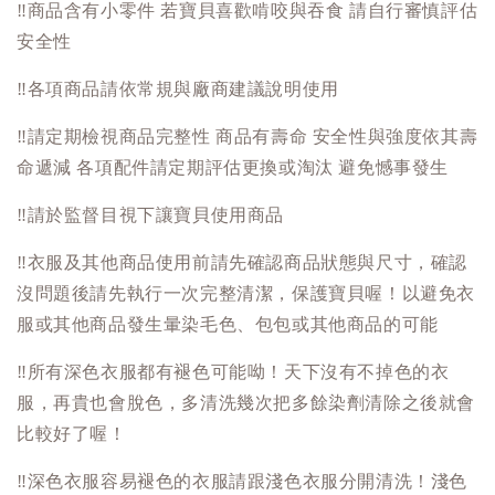
‼️
商品含有小零件 若寶貝喜歡啃咬與吞食 請自行審慎評估
安全性
‼️
各項商品請依常規與廠商建議說明使用
‼️
請定期檢視商品完整性 商品有壽命 安全性與強度依其壽
命遞減 各項配件請定期評估更換或淘汰 避免憾事發生
‼️
請於監督目視下讓寶貝使用商品
‼️
衣服及其他商品使用前請先確認商品狀態與尺寸，確認
沒問題後請先執行一次完整清潔，保護寶貝喔！以避免衣
服或其他商品發生暈染毛色、包包或其他商品的可能
‼️
所有深色衣服都有褪色可能呦！天下沒有不掉色的衣
服，再貴也會脫色，多清洗幾次把多餘染劑清除之後就會
比較好了喔！
‼️
深色衣服容易褪色的衣服請跟淺色衣服分開清洗！淺色