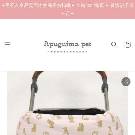
✦需登入商品頁面才會顯示折扣哦✦ 全館3000免運 ✦ 首購滿千送
一百✦