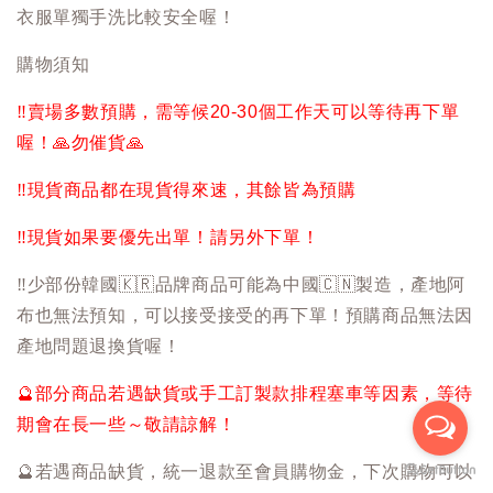
衣服單獨手洗比較安全喔！
購物須知
‼️
賣場多數預購，需等候20-30個工作天可以等待再下單
喔！
🙏
勿催貨
🙏
‼️
現貨商品都在現貨得來速，其餘皆為預購
‼️
現貨如果要優先出單！請另外下單！
‼️
少部份韓國
🇰🇷
品牌商品可能為中國
🇨🇳
製造，產地阿
布也無法預知，可以接受接受的再下單！預購商品無法因
產地問題退換貨喔！
🔮
部分商品若遇缺貨或手工訂製款排程塞車等因素，等待
期會在長一些～敬請諒解！
🔮
若遇商品缺貨，統一退款至會員購物金，下次購物可以