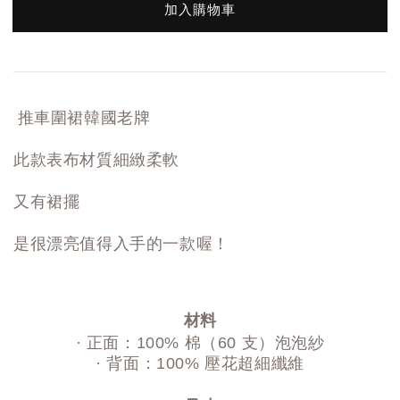
加入購物車
推車圍裙韓國老牌
此款表布材質細緻柔軟
又有裙擺
是很漂亮值得入手的一款喔！
材料
· 正面：100% 棉（60 支）泡泡紗
· 背面：100% 壓花超細纖維