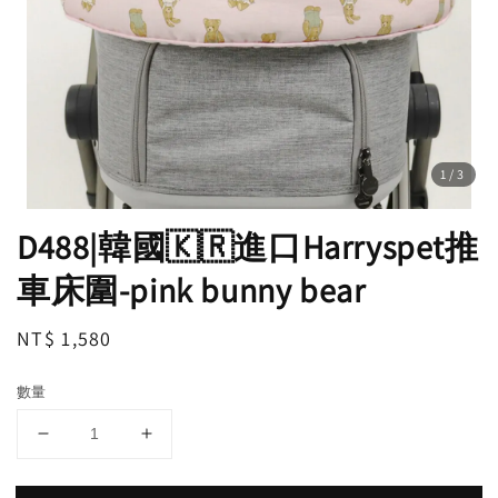
1
/3
D488|韓國🇰🇷進口Harryspet推
車床圍-pink bunny bear
Regular
NT$ 1,580
price
數量