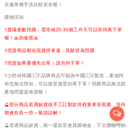
衣服單獨手洗比較安全喔！
購物須知
‼️
賣場多數預購，需等候20-30個工作天可以等待再下單
喔！
🙏
勿催貨
🙏
‼️
現貨商品都在現貨得來速，其餘皆為預購
‼️
現貨如果要優先出單！請另外下單！
‼️
少部份韓國
🇰🇷
品牌商品可能為中國
🇨🇳
製造，產地阿
布也無法預知，可以接受接受的再下單！預購商品無法因
產地問題退換貨喔！
🔮
部分商品若遇缺貨或手工訂製款排程塞車等因素，等待
期會在長一些～敬請諒解！
🔮
若遇商品缺貨，統一退款至會員購物金，下次購物可以