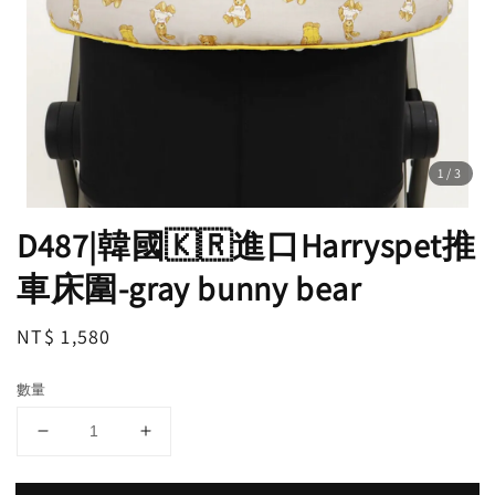
1
/3
D487|韓國🇰🇷進口Harryspet推
車床圍-gray bunny bear
Regular
NT$ 1,580
price
數量