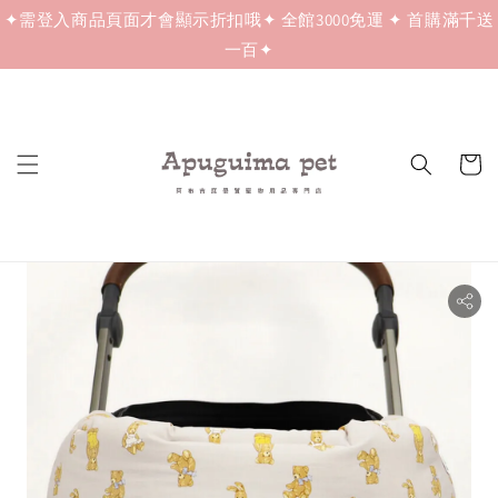
✦需登入商品頁面才會顯示折扣哦✦ 全館3000免運 ✦ 首購滿千送
一百✦