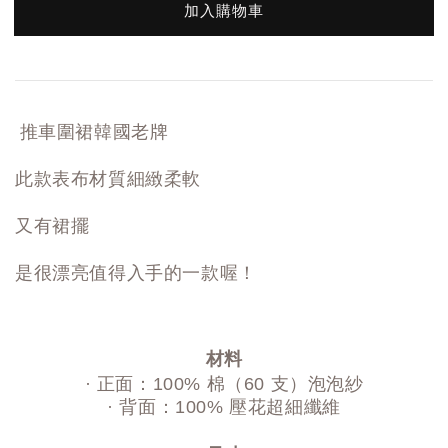
加入購物車
推車圍裙韓國老牌
此款表布材質細緻柔軟
又有裙擺
是很漂亮值得入手的一款喔！
材料
· 正面：100% 棉（60 支）泡泡紗
· 背面：100% 壓花超細纖維