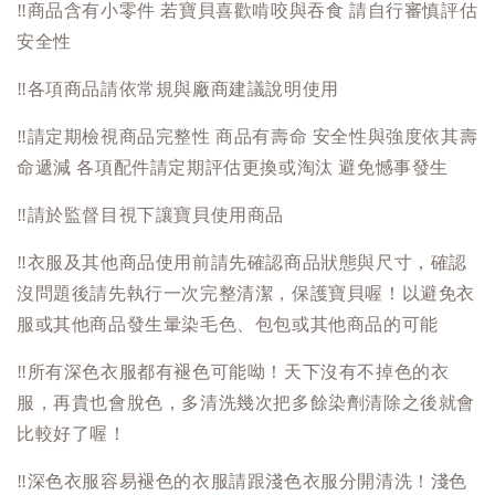
‼️
商品含有小零件 若寶貝喜歡啃咬與吞食 請自行審慎評估
安全性
‼️
各項商品請依常規與廠商建議說明使用
‼️
請定期檢視商品完整性 商品有壽命 安全性與強度依其壽
命遞減 各項配件請定期評估更換或淘汰 避免憾事發生
‼️
請於監督目視下讓寶貝使用商品
‼️
衣服及其他商品使用前請先確認商品狀態與尺寸，確認
沒問題後請先執行一次完整清潔，保護寶貝喔！以避免衣
服或其他商品發生暈染毛色、包包或其他商品的可能
‼️
所有深色衣服都有褪色可能呦！天下沒有不掉色的衣
服，再貴也會脫色，多清洗幾次把多餘染劑清除之後就會
比較好了喔！
‼️
深色衣服容易褪色的衣服請跟淺色衣服分開清洗！淺色