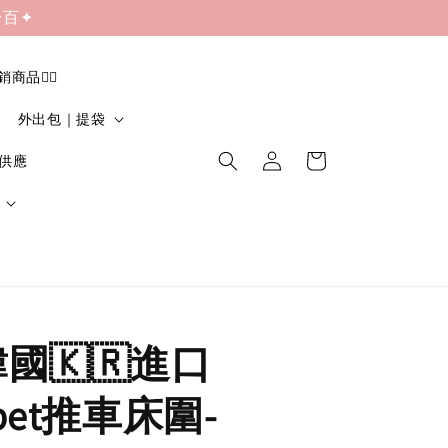
一百✦
促銷商品❤️‍🔥
外出包｜提袋
貨供應
|韓國🇰🇷進口
spet推車床圍-