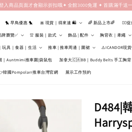
登入商品頁面才會顯示折扣哦✦ 全館3000免運 ✦ 首購滿千送
🐤 早鳥優惠 🐤
🎀 現貨｜得來速 🛍️
🌈 新品上市🌈
❤️‍🔥
品牌瀏覽✅
👚 服裝｜款式
飾品 | 配件
胸背衣｜牽繩
｜玩具｜食器｜生活
推車 | 推車周邊｜圍裙
⚠️ICANDOR現
圍｜Auntmimi推車圍|袋鼠包
加拿大🇨🇦BB｜Buddy Belts 手工胸背
韓國Pompolarr推車台灣官網
展示工作預約
D484
Harry