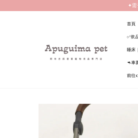
✦需
首頁
✅依
睡床
🦘車
前往