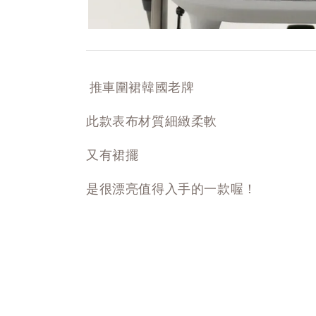
推車圍裙韓國老牌
此款表布材質細緻柔軟
又有裙擺
是很漂亮值得入手的一款喔！