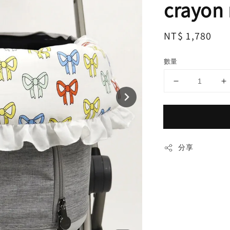
crayon
Regular
NT$ 1,780
price
數量
分享