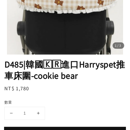
1
/3
D485|韓國🇰🇷進口Harryspet推
車床圍-cookie bear
Regular
NT$ 1,780
price
數量