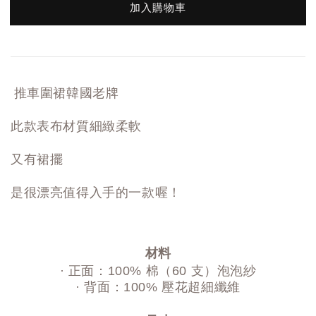
加入購物車
推車圍裙韓國老牌
此款表布材質細緻柔軟
又有裙擺
是很漂亮值得入手的一款喔！
材料
· 正面：100% 棉（60 支）泡泡紗
· 背面：100% 壓花超細纖維