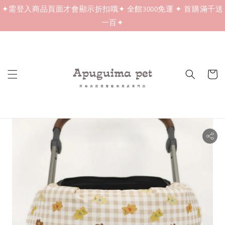
✦需登入商品頁面才會顯示折扣哦✦ 全館3000免運 ✦ 首購滿千送
一百✦