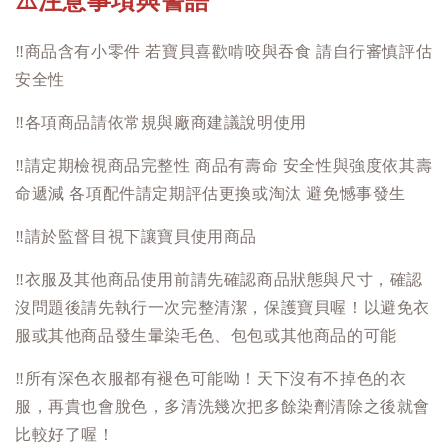
注意事項與警語
⚠️
‼️
商品含有小零件 若寶貝喜歡啃咬與吞食 請自行審慎評估
安全性
‼️
各項商品請依常規與廠商建議說明使用
‼️
請定期檢視商品完整性 商品有壽命 安全性與強度依其壽
命遞減 各項配件請定期評估更換或淘汰 避免憾事發生
‼️
請於監督目視下讓寶貝使用商品
‼️
衣服及其他商品使用前請先確認商品狀態與尺寸，確認
沒問題後請先執行一次完整清潔，保護寶貝喔！以避免衣
服或其他商品發生暈染毛色、包包或其他商品的可能
‼️
所有深色衣服都有褪色可能呦！天下沒有不掉色的衣
服，再貴也會脫色，多清洗幾次把多餘染劑清除之後就會
比較好了喔！