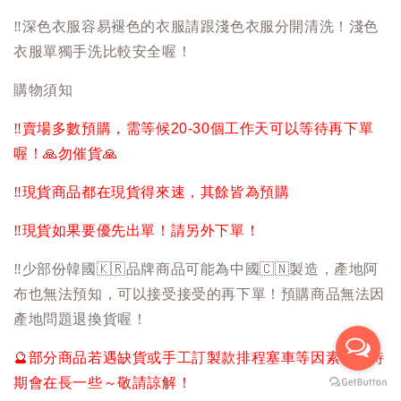
‼️
深色衣服容易褪色的衣服請跟淺色衣服分開清洗！淺色
衣服單獨手洗比較安全喔！
購物須知
‼️
賣場多數預購，需等候20-30個工作天可以等待再下單
喔！
🙏
勿催貨
🙏
‼️
現貨商品都在現貨得來速，其餘皆為預購
‼️
現貨如果要優先出單！請另外下單！
‼️
少部份韓國
🇰🇷
品牌商品可能為中國
🇨🇳
製造，產地阿
布也無法預知，可以接受接受的再下單！預購商品無法因
產地問題退換貨喔！
🔮
部分商品若遇缺貨或手工訂製款排程塞車等因素，等待
期會在長一些～敬請諒解！