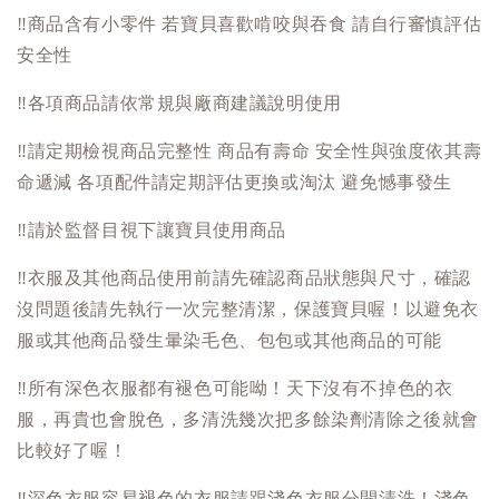
‼️
商品含有小零件 若寶貝喜歡啃咬與吞食 請自行審慎評估
安全性
‼️
各項商品請依常規與廠商建議說明使用
‼️
請定期檢視商品完整性 商品有壽命 安全性與強度依其壽
命遞減 各項配件請定期評估更換或淘汰 避免憾事發生
‼️
請於監督目視下讓寶貝使用商品
‼️
衣服及其他商品使用前請先確認商品狀態與尺寸，確認
沒問題後請先執行一次完整清潔，保護寶貝喔！以避免衣
服或其他商品發生暈染毛色、包包或其他商品的可能
‼️
所有深色衣服都有褪色可能呦！天下沒有不掉色的衣
服，再貴也會脫色，多清洗幾次把多餘染劑清除之後就會
比較好了喔！
‼️
深色衣服容易褪色的衣服請跟淺色衣服分開清洗！淺色