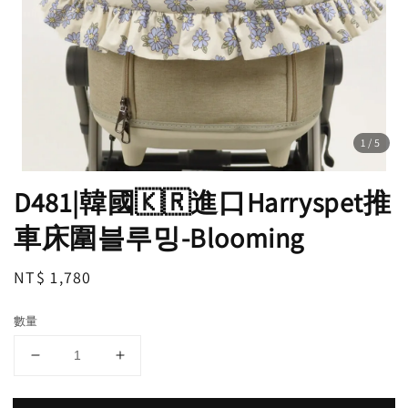
1
/5
D481|韓國🇰🇷進口Harryspet推
車床圍블루밍-Blooming
Regular
NT$ 1,780
price
數量