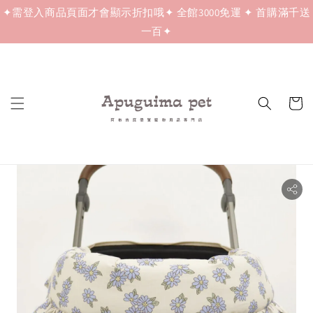
✦需登入商品頁面才會顯示折扣哦✦ 全館3000免運 ✦ 首購滿千送
一百✦