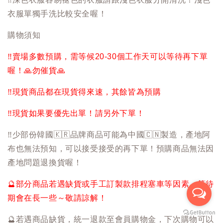
衣服單獨手洗比較安全喔！
購物須知
‼️
賣場多數預購，需等候20-30個工作天可以等待再下單
喔！
🙏
勿催貨
🙏
‼️
現貨商品都在現貨得來速，其餘皆為預購
‼️
現貨如果要優先出單！請另外下單！
‼️
少部份韓國
🇰🇷
品牌商品可能為中國
🇨🇳
製造，產地阿
布也無法預知，可以接受接受的再下單！預購商品無法因
產地問題退換貨喔！
🔮
部分商品若遇缺貨或手工訂製款排程塞車等因素，等待
期會在長一些～敬請諒解！
🔮
若遇商品缺貨，統一退款至會員購物金，下次購物可以