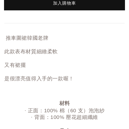
加入購物車
推車圍裙韓國老牌
此款表布材質細緻柔軟
又有裙擺
是很漂亮值得入手的一款喔！
材料
· 正面：100% 棉（60 支）泡泡紗
· 背面：100% 壓花超細纖維