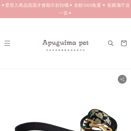
✦需登入商品頁面才會顯示折扣哦✦ 全館3000免運 ✦ 首購滿千送
一百✦