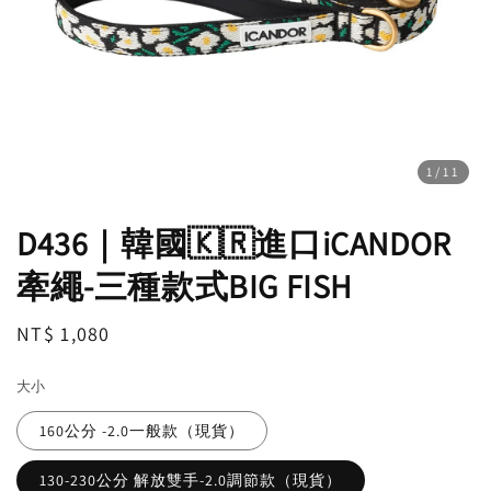
1
/11
D436｜韓國🇰🇷進口iCANDOR
牽繩-三種款式BIG FISH
Regular
NT$ 1,080
price
大小
160公分 -2.0一般款（現貨）
130-230公分 解放雙手-2.0調節款（現貨）