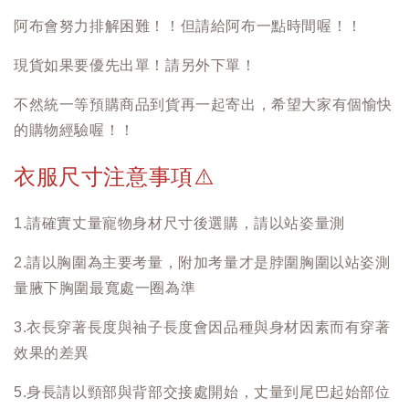
阿布會努力排解困難！！但請給阿布一點時間喔！！
現貨如果要優先出單！請另外下單！
不然統一等預購商品到貨再一起寄出，希望大家有個愉快
的購物經驗喔！！
衣服尺寸注意事項
⚠️
1.請確實丈量寵物身材尺寸後選購，請以站姿量測
2.請以胸圍為主要考量，附加考量才是脖圍胸圍以站姿測
量腋下胸圍最寬處一圈為準
3.衣長穿著長度與袖子長度會因品種與身材因素而有穿著
效果的差異
5.身長請以頸部與背部交接處開始，丈量到尾巴起始部位