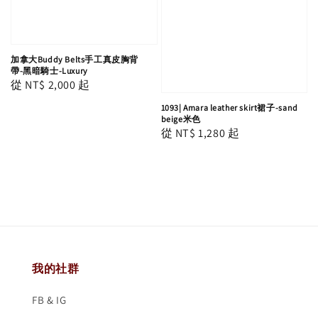
加拿大Buddy Belts手工真皮胸背
帶-黑暗騎士-Luxury
Regular
從
NT$ 2,000
起
price
1093| Amara leather skirt裙子-sand
beige米色
Regular
從
NT$ 1,280
起
price
我的社群
FB & IG