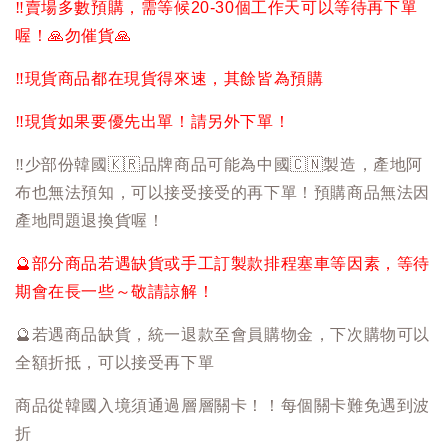
‼️
賣場多數預購，需等候20-30個工作天可以等待再下單
喔！
🙏
勿催貨
🙏
‼️
現貨商品都在現貨得來速，其餘皆為預購
‼️
現貨如果要優先出單！請另外下單！
‼️
少部份韓國
🇰🇷
品牌商品可能為中國
🇨🇳
製造，產地阿
布也無法預知，可以接受接受的再下單！預購商品無法因
產地問題退換貨喔！
🔮
部分商品若遇缺貨或手工訂製款排程塞車等因素，等待
期會在長一些～敬請諒解！
🔮
若遇商品缺貨，統一退款至會員購物金，下次購物可以
全額折抵，可以接受再下單
商品從韓國入境須通過層層關卡！！每個關卡難免遇到波
折