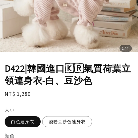
1
/4
D422|韓國進口🇰🇷氣質荷葉立
領連身衣-白、豆沙色
Regular
NT$ 1,280
price
大小
白色連身衣
淺粉豆沙色連身衣
顔色