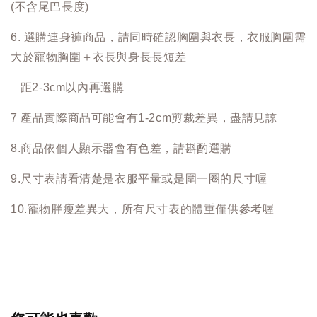
(不含尾巴長度)
6. 選購連身褲商品，請同時確認胸圍與衣長，衣服胸圍需
大於寵物胸圍＋衣長與身長長短差
距2-3cm以內再選購
7 產品實際商品可能會有1-2cm剪裁差異，盡請見諒
8.商品依個人顯示器會有色差，請斟酌選購
9.尺寸表請看清楚是衣服平量或是圍一圈的尺寸喔
10.寵物胖瘦差異大，所有尺寸表的體重僅供參考喔