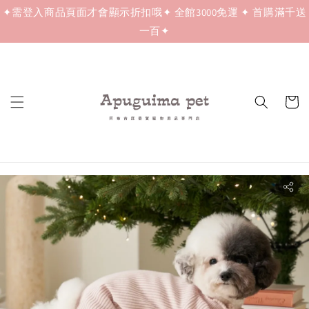
✦需登入商品頁面才會顯示折扣哦✦ 全館3000免運 ✦ 首購滿千送
一百✦