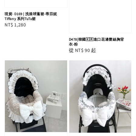
現貨- D169 | 洗澡球蓬裙-蒂芬妮
Tiffany 系列TuTu裙
Regular
NT$ 1,280
price
D478|韓國🇰🇷進口花邊蕾絲胸背
衣-粉
Regular
從
NT$ 90
起
price