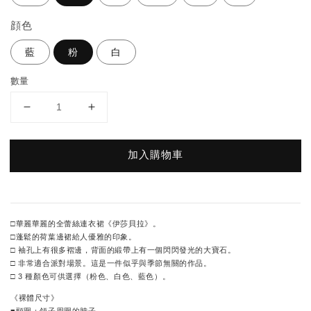
顔色
藍
粉
白
數量
加入購物車
□華麗華麗的全蕾絲連衣裙《伊莎貝拉》。
□蓬鬆的荷葉邊裙給人優雅的印象。
□ 袖孔上有很多褶邊，背面的緞帶上有一個閃閃發光的大寶石。
□ 非常適合派對場景。這是一件似乎與季節無關的作品。
□ 3 種顏色可供選擇（粉色、白色、藍色）。
《裸體尺寸》
■頸圍：領子周圍的脖子