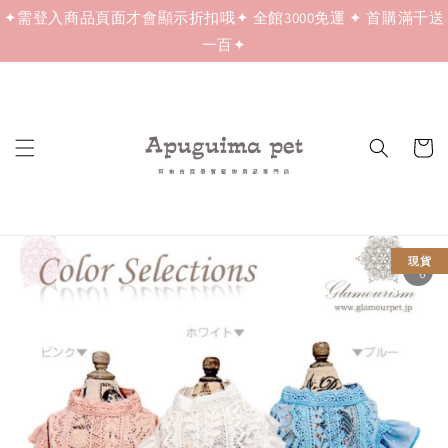
✦需登入商品頁面才會顯示折扣哦✦ 全館3000免運 ✦ 首購滿千送
一百✦
現貨