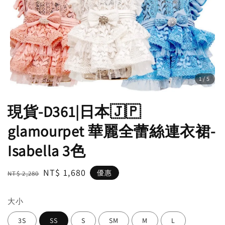
1
/5
現貨-D361|日本🇯🇵
glamourpet 華麗全蕾絲連衣裙-
Isabella 3色
Regular
Sale
NT$ 1,680
優惠
NT$ 2,280
price
price
大小
3S
SS
S
SM
M
L