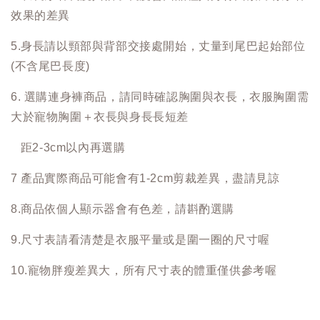
效果的差異
5.身長請以頸部與背部交接處開始，丈量到尾巴起始部位
(不含尾巴長度)
6. 選購連身褲商品，請同時確認胸圍與衣長，衣服胸圍需
大於寵物胸圍＋衣長與身長長短差
距2-3cm以內再選購
7 產品實際商品可能會有1-2cm剪裁差異，盡請見諒
8.商品依個人顯示器會有色差，請斟酌選購
9.尺寸表請看清楚是衣服平量或是圍一圈的尺寸喔
10.寵物胖瘦差異大，所有尺寸表的體重僅供參考喔