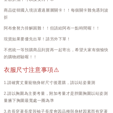
商品從韓國入境須通過層層關卡！！每個關卡難免遇到波
折
阿布會努力排解困難！！但請給阿布一點時間喔！！
現貨如果要優先出單！請另外下單！
不然統一等預購商品到貨再一起寄出，希望大家有個愉快
的購物經驗喔！！
衣服尺寸注意事項
⚠️
1.請確實丈量寵物身材尺寸後選購，請以站姿量測
2.請以胸圍為主要考量，附加考量才是脖圍胸圍以站姿測
量腋下胸圍最寬處一圈為準
3.衣長穿著長度與袖子長度會因品種與身材因素而有穿著