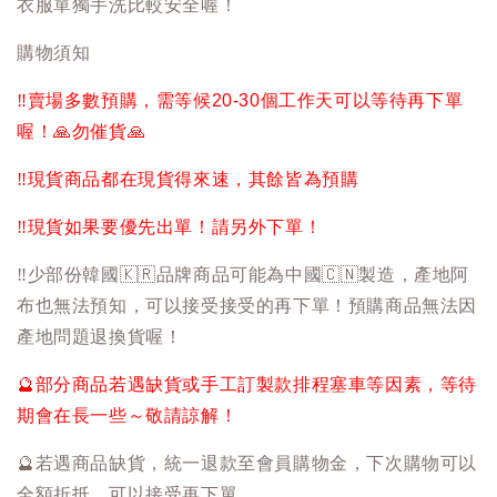
衣服單獨手洗比較安全喔！
購物須知
‼️
賣場多數預購，需等候20-30個工作天可以等待再下單
喔！
🙏
勿催貨
🙏
‼️
現貨商品都在現貨得來速，其餘皆為預購
‼️
現貨如果要優先出單！請另外下單！
‼️
少部份韓國
🇰🇷
品牌商品可能為中國
🇨🇳
製造，產地阿
布也無法預知，可以接受接受的再下單！預購商品無法因
產地問題退換貨喔！
🔮
部分商品若遇缺貨或手工訂製款排程塞車等因素，等待
期會在長一些～敬請諒解！
🔮
若遇商品缺貨，統一退款至會員購物金，下次購物可以
全額折抵，可以接受再下單