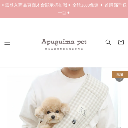
✦需登入商品頁面才會顯示折扣哦✦ 全館3000免運 ✦ 首購滿千送
一百✦
現貨