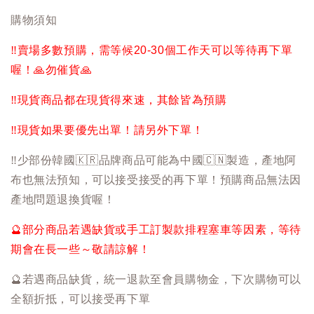
購物須知
‼️
賣場多數預購，需等候20-30個工作天可以等待再下單
喔！
🙏
勿催貨
🙏
‼️
現貨商品都在現貨得來速，其餘皆為預購
‼️
現貨如果要優先出單！請另外下單！
‼️
少部份韓國
🇰🇷
品牌商品可能為中國
🇨🇳
製造，產地阿
布也無法預知，可以接受接受的再下單！預購商品無法因
產地問題退換貨喔！
🔮
部分商品若遇缺貨或手工訂製款排程塞車等因素，等待
期會在長一些～敬請諒解！
🔮
若遇商品缺貨，統一退款至會員購物金，下次購物可以
全額折抵，可以接受再下單