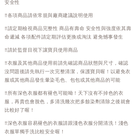
安全性
‼️
各項商品請依常規與廠商建議說明使用
‼️
請定期檢視商品完整性 商品有壽命 安全性與強度依其壽
命遞減 各項配件請定期評估更換或淘汰 避免憾事發生
‼️
請於監督目視下讓寶貝使用商品
‼️
衣服及其他商品使用前請先確認商品狀態與尺寸，確認
沒問題後請先執行一次完整清潔，保護寶貝喔！以避免衣
服或其他商品發生暈染毛色、包包或其他商品的可能
‼️
所有深色衣服都有褪色可能呦！天下沒有不掉色的衣
服，再貴也會脫色，多清洗幾次把多餘染劑清除之後就會
比較好了喔！
‼️
深色衣服容易褪色的衣服請跟淺色衣服分開清洗！淺色
衣服單獨手洗比較安全喔！