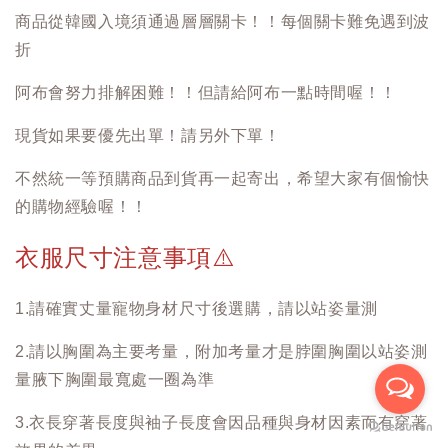
商品從韓國入境須通過層層關卡！！每個關卡難免遇到波
折
阿布會努力排解困難！！但請給阿布一點時間喔！！
現貨如果要優先出單！請另外下單！
不然統一等預購商品到貨再一起寄出，希望大家有個愉快
的購物經驗喔！！
衣服尺寸注意事項
⚠️
1.請確實丈量寵物身材尺寸後選購，請以站姿量測
2.請以胸圍為主要考量，附加考量才是脖圍胸圍以站姿測
量腋下胸圍最寬處一圈為準
3.衣長穿著長度與袖子長度會因品種與身材因素而有穿著