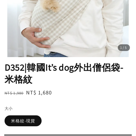
1
/5
D352|韓國It’s dog外出僧侶袋-
米格紋
Regular
Sale
NT$ 1,680
NT$ 1,980
售完
price
price
大小
米格紋-現貨