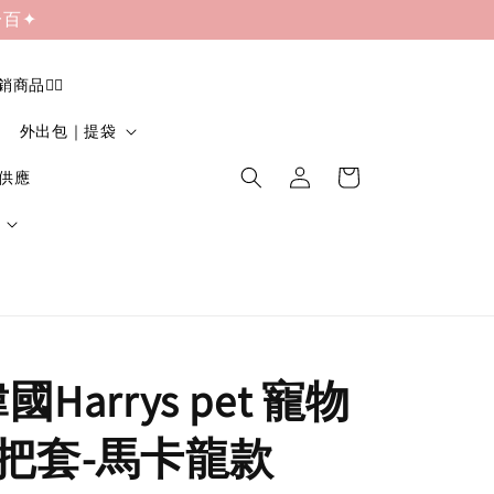
一百✦
促銷商品❤️‍🔥
外出包｜提袋
貨供應
韓國Harrys pet 寵物
把套-馬卡龍款