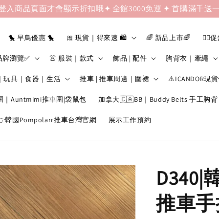
登入商品頁面才會顯示折扣哦✦ 全館3000免運 ✦ 首購滿千送
🐤 早鳥優惠 🐤
🎀 現貨｜得來速 🛍️
🌈 新品上市🌈
❤️‍🔥
品牌瀏覽✅
👚 服裝｜款式
飾品 | 配件
胸背衣｜牽繩
｜玩具｜食器｜生活
推車 | 推車周邊｜圍裙
⚠️ICANDOR現
圍｜Auntmimi推車圍|袋鼠包
加拿大🇨🇦BB｜Buddy Belts 手工胸背
韓國Pompolarr推車台灣官網
展示工作預約
D340|
推車手