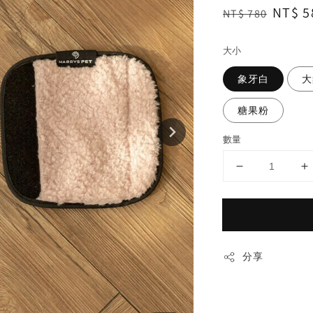
Regular
Sale
NT$ 5
NT$ 780
price
price
大小
象牙白
大
糖果粉
數量
分享