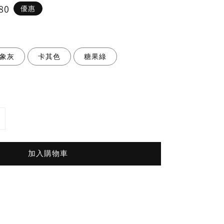
80
優惠
象灰
卡其色
糖果綠
加入購物車