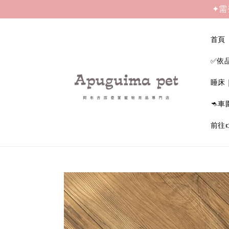
✦需
首頁
✅依
睡床
🦘車
前往