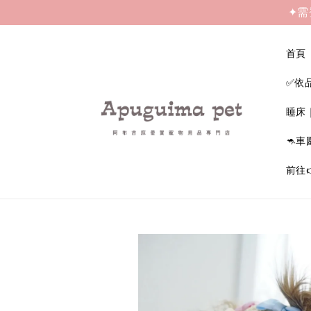
✦需
首頁
✅依
睡床
🦘車
前往