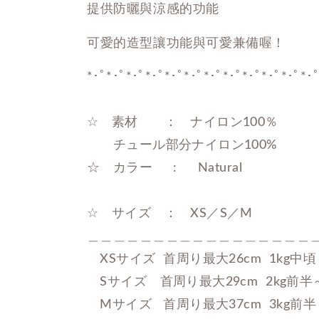
提供防曬與涼感的功能
可愛的造型讓功能與可愛兼備喔！
*･ﾟ*･ﾟ*･ﾟ*･ﾟ*･ﾟ*･ﾟ*･ﾟ*･ﾟ*･ﾟ*･ﾟ*･ﾟ*･ﾟ
☆　素材　　：　ナイロン100％

　　チュール部分ナイロン100%

☆　カラー　  :　  Natural

☆　サイズ　：　XS／S／M

＿＿＿＿＿＿＿＿＿＿＿＿＿＿＿＿＿＿
　XSサイズ  首周り最大26cm  1kg中頃
　Sサイズ　首周り最大29cm  2kg前半～
　Mサイズ   首周り最大37cm  3kg前半