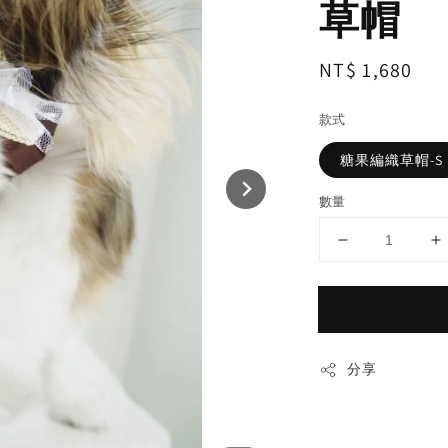
草帽
Regular
NT$ 1,680
price
款式
糖果編織草帽-S
數量
分享