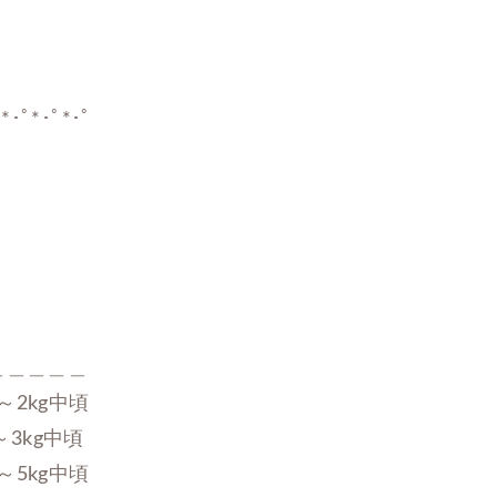
*･ﾟ*･ﾟ*･ﾟ

＿＿＿＿

～2kg中頃

3kg中頃

～5kg中頃
