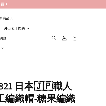
一百✦
促銷商品❤️‍🔥
外出包｜提袋
貨供應
821 日本🇯🇵職人
手工編織帽-糖果編織