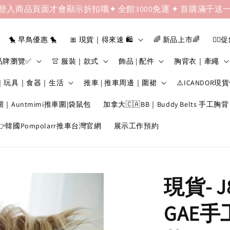
登入商品頁面才會顯示折扣哦✦ 全館3000免運 ✦ 首購滿千送
🐤 早鳥優惠 🐤
🎀 現貨｜得來速 🛍️
🌈 新品上市🌈
❤️‍🔥
品牌瀏覽✅
👚 服裝｜款式
飾品 | 配件
胸背衣｜牽繩
｜玩具｜食器｜生活
推車 | 推車周邊｜圍裙
⚠️ICANDOR現
圍｜Auntmimi推車圍|袋鼠包
加拿大🇨🇦BB｜Buddy Belts 手工胸背
韓國Pompolarr推車台灣官網
展示工作預約
現貨- J
GAE