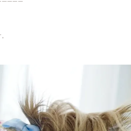
￣￣￣￣￣
。
