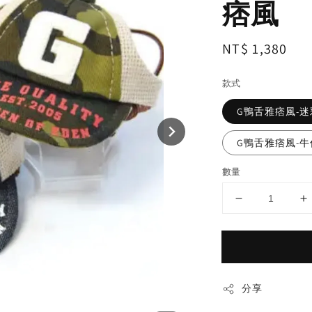
痞風
Regular
NT$ 1,380
price
款式
G鴨舌雅痞風-迷
G鴨舌雅痞風-牛
數量
分享