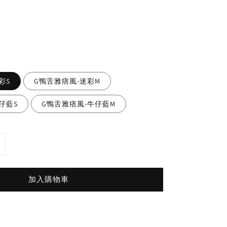
彩S
G鴨舌雅痞風-迷彩M
仔藍S
G鴨舌雅痞風-牛仔藍M
加入購物車