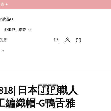
一百✦
促銷商品❤️‍🔥
外出包｜提袋
貨供應
818| 日本🇯🇵職人
手工編織帽-G鴨舌雅