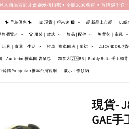
登入商品頁面才會顯示折扣哦✦ 全館3000免運 ✦ 首購滿千送
🐤 早鳥優惠 🐤
🎀 現貨｜得來速 🛍️
🌈 新品上市🌈
❤️‍🔥
品牌瀏覽✅
👚 服裝｜款式
飾品 | 配件
胸背衣｜牽繩
｜玩具｜食器｜生活
推車 | 推車周邊｜圍裙
⚠️ICANDOR現
圍｜Auntmimi推車圍|袋鼠包
加拿大🇨🇦BB｜Buddy Belts 手工胸背
韓國Pompolarr推車台灣官網
展示工作預約
現貨- J
GAE