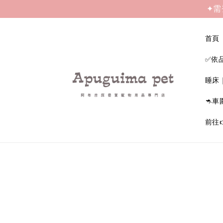
✦需
首頁
✅依
睡床
🦘車
前往