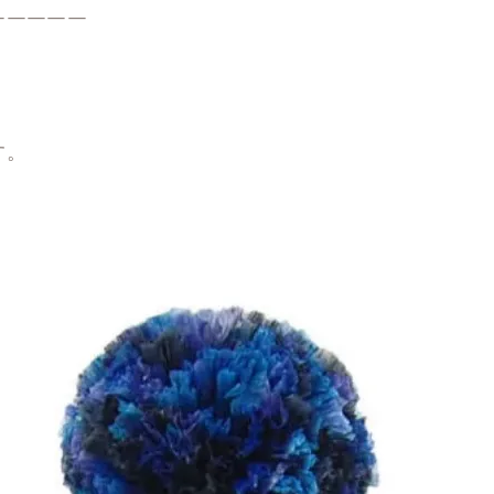
￣￣￣￣￣
。
