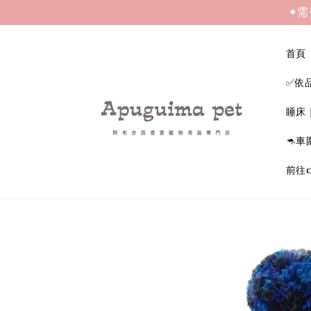
✦需
首頁
✅依
睡床
🦘車
前往