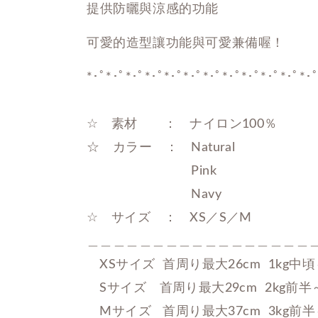
提供防曬與涼感的功能
可愛的造型讓功能與可愛兼備喔！
*･ﾟ*･ﾟ*･ﾟ*･ﾟ*･ﾟ*･ﾟ*･ﾟ*･ﾟ*･ﾟ*･ﾟ*･ﾟ*･ﾟ
☆　素材　　：　ナイロン100％

☆　カラー　：　Natural

　　　　　　　　Pink

　　　　　　　　Navy　　　　　　　

☆　サイズ　：　XS／S／M

＿＿＿＿＿＿＿＿＿＿＿＿＿＿＿＿＿＿
　XSサイズ  首周り最大26cm  1kg中頃
　Sサイズ　首周り最大29cm  2kg前半～
　Mサイズ   首周り最大37cm  3kg前半