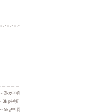
*･ﾟ*･ﾟ*･ﾟ

＿＿＿＿

～2kg中頃

3kg中頃

～5kg中頃
