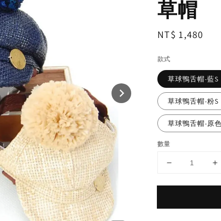
草帽
Regular
NT$ 1,480
price
款式
草球鴨舌帽-藍S
草球鴨舌帽-粉S
草球鴨舌帽-原色
數量