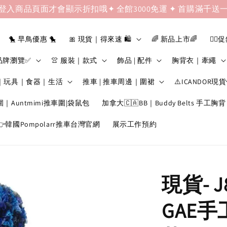
登入商品頁面才會顯示折扣哦✦ 全館3000免運 ✦ 首購滿千送
🐤 早鳥優惠 🐤
🎀 現貨｜得來速 🛍️
🌈 新品上市🌈
❤️‍🔥
品牌瀏覽✅
👚 服裝｜款式
飾品 | 配件
胸背衣｜牽繩
｜玩具｜食器｜生活
推車 | 推車周邊｜圍裙
⚠️ICANDOR現
圍｜Auntmimi推車圍|袋鼠包
加拿大🇨🇦BB｜Buddy Belts 手工胸背
韓國Pompolarr推車台灣官網
展示工作預約
現貨- J
GAE