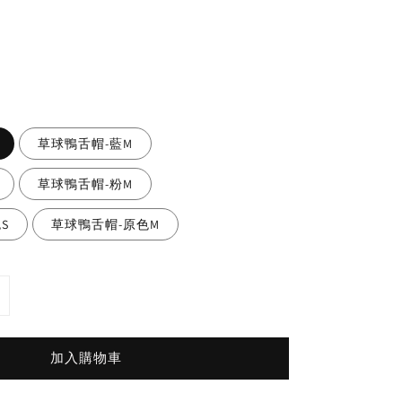
草球鴨舌帽-藍M
草球鴨舌帽-粉M
S
草球鴨舌帽-原色M
加入購物車