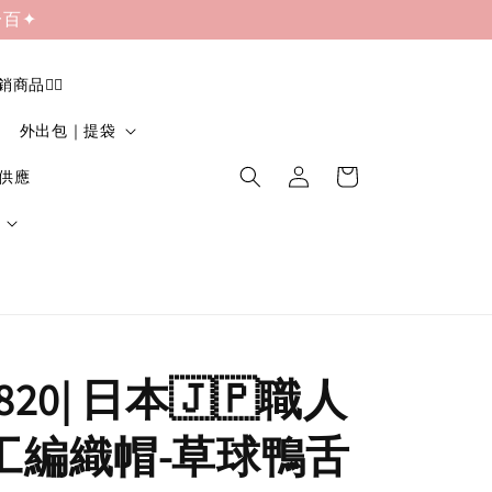
一百✦
促銷商品❤️‍🔥
外出包｜提袋
貨供應
820| 日本🇯🇵職人
手工編織帽-草球鴨舌