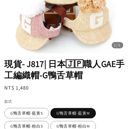
1
/5
現貨- J817| 日本🇯🇵職人GAE手
工編織帽-G鴨舌草帽
Regular
NT$ 1,480
price
款式
G鴨舌草帽-藍黃S
G鴨舌草帽-藍黃M
G鴨舌草帽-粉白S
G鴨舌草帽-粉白M