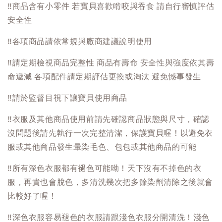
‼️
商品含有小零件 若寶貝喜歡啃咬與吞食 請自行審慎評估
安全性
‼️
各項商品請依常規與廠商建議說明使用
‼️
請定期檢視商品完整性 商品有壽命 安全性與強度依其壽
命遞減 各項配件請定期評估更換或淘汰 避免憾事發生
‼️
請於監督目視下讓寶貝使用商品
‼️
衣服及其他商品使用前請先確認商品狀態與尺寸，確認
沒問題後請先執行一次完整清潔，保護寶貝喔！以避免衣
服或其他商品發生暈染毛色、包包或其他商品的可能
‼️
所有深色衣服都有褪色可能呦！天下沒有不掉色的衣
服，再貴也會脫色，多清洗幾次把多餘染劑清除之後就會
比較好了喔！
‼️
深色衣服容易褪色的衣服請跟淺色衣服分開清洗！淺色