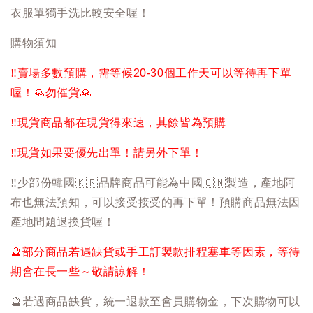
衣服單獨手洗比較安全喔！
購物須知
‼️
賣場多數預購，需等候20-30個工作天可以等待再下單
喔！
🙏
勿催貨
🙏
‼️
現貨商品都在現貨得來速，其餘皆為預購
‼️
現貨如果要優先出單！請另外下單！
‼️
少部份韓國
🇰🇷
品牌商品可能為中國
🇨🇳
製造，產地阿
布也無法預知，可以接受接受的再下單！預購商品無法因
產地問題退換貨喔！
🔮
部分商品若遇缺貨或手工訂製款排程塞車等因素，等待
期會在長一些～敬請諒解！
🔮
若遇商品缺貨，統一退款至會員購物金，下次購物可以