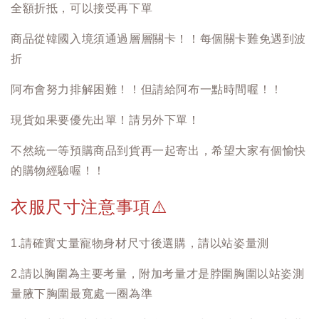
全額折抵，可以接受再下單
商品從韓國入境須通過層層關卡！！每個關卡難免遇到波
折
阿布會努力排解困難！！但請給阿布一點時間喔！！
現貨如果要優先出單！請另外下單！
不然統一等預購商品到貨再一起寄出，希望大家有個愉快
的購物經驗喔！！
衣服尺寸注意事項
⚠️
1.請確實丈量寵物身材尺寸後選購，請以站姿量測
2.請以胸圍為主要考量，附加考量才是脖圍胸圍以站姿測
量腋下胸圍最寬處一圈為準