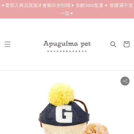
✦需登入商品頁面才會顯示折扣哦✦ 全館3000免運 ✦ 首購滿千送
一百✦