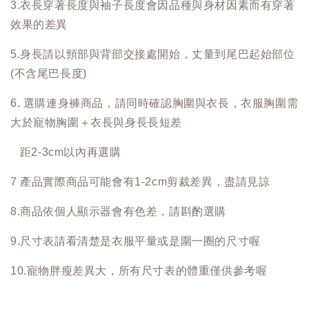
3.衣長穿著長度與袖子長度會因品種與身材因素而有穿著
效果的差異
5.身長請以頸部與背部交接處開始，丈量到尾巴起始部位
(不含尾巴長度)
6. 選購連身褲商品，請同時確認胸圍與衣長，衣服胸圍需
大於寵物胸圍＋衣長與身長長短差
距2-3cm以內再選購
7 產品實際商品可能會有1-2cm剪裁差異，盡請見諒
8.商品依個人顯示器會有色差，請斟酌選購
9.尺寸表請看清楚是衣服平量或是圍一圈的尺寸喔
10.寵物胖瘦差異大，所有尺寸表的體重僅供參考喔