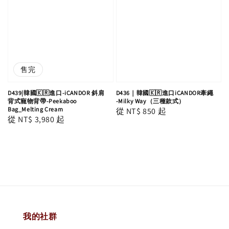
售完
D439|韓國🇰🇷進口-iCANDOR 斜肩
D436｜韓國🇰🇷進口iCANDOR牽繩
背式寵物背帶-Peekaboo
-Milky Way（三種款式）
Bag_Melting Cream
Regular
從
NT$ 850
起
Regular
從
NT$ 3,980
起
price
price
我的社群