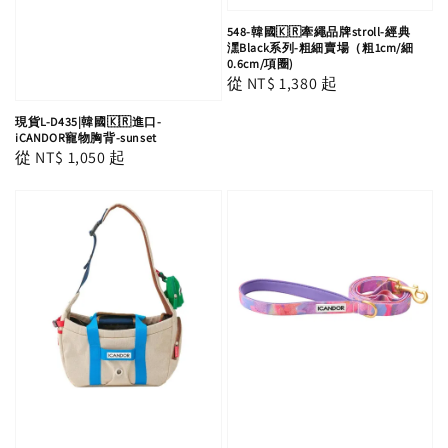
548-韓國🇰🇷牽繩品牌stroll-經典
潶Black系列-粗細賣場（粗1cm/細
0.6cm/項圈)
Regular
從
NT$ 1,380
起
price
現貨L-D435|韓國🇰🇷進口-
iCANDOR寵物胸背-sunset
Regular
從
NT$ 1,050
起
price