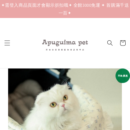
✦需登入商品頁面才會顯示折扣哦✦ 全館3000免運 ✦ 首購滿千送
一百✦
早鳥優惠