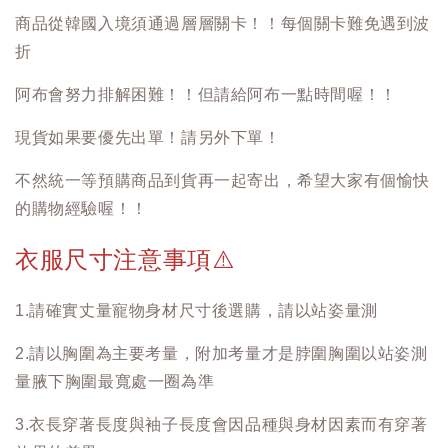
商品從韓國入境須通過層層關卡！！每個關卡難免遇到波
折
阿布會努力排解困難！！但請給阿布一點時間喔！！
現貨如果要優先出單！請另外下單！
不然統一等預購商品到貨再一起寄出，希望大家有個愉快
的購物經驗喔！！
衣服尺寸注意事項
⚠️
1.請確實丈量寵物身材尺寸後選購，請以站姿量測
2.請以胸圍為主要考量，附加考量才是脖圍胸圍以站姿測
量腋下胸圍最寬處一圈為準
3.衣長穿著長度與袖子長度會因品種與身材因素而有穿著