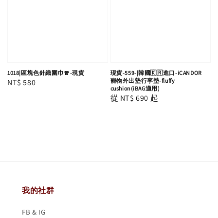
1018|區塊色針織圍巾🧣-現貨
現貨-559-|韓國🇰🇷進口-iCANDOR
寵物外出墊行李墊-fluffy
Regular
NT$ 580
cushion(iBAG適用)
price
Regular
從
NT$ 690
起
price
我的社群
FB & IG