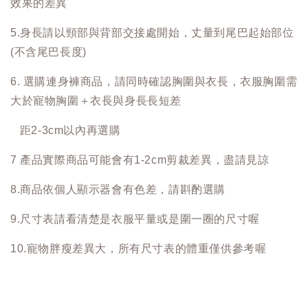
效果的差異
5.身長請以頸部與背部交接處開始，丈量到尾巴起始部位
(不含尾巴長度)
6. 選購連身褲商品，請同時確認胸圍與衣長，衣服胸圍需
大於寵物胸圍＋衣長與身長長短差
距2-3cm以內再選購
7 產品實際商品可能會有1-2cm剪裁差異，盡請見諒
8.商品依個人顯示器會有色差，請斟酌選購
9.尺寸表請看清楚是衣服平量或是圍一圈的尺寸喔
10.寵物胖瘦差異大，所有尺寸表的體重僅供參考喔