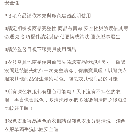
安全性
‼️
各項商品請依常規與廠商建議說明使用
‼️
請定期檢視商品完整性 商品有壽命 安全性與強度依其壽
命遞減 各項配件請定期評估更換或淘汰 避免憾事發生
‼️
請於監督目視下讓寶貝使用商品
‼️
衣服及其他商品使用前請先確認商品狀態與尺寸，確認
沒問題後請先執行一次完整清潔，保護寶貝喔！以避免衣
服或其他商品發生暈染毛色、包包或其他商品的可能
‼️
所有深色衣服都有褪色可能呦！天下沒有不掉色的衣
服，再貴也會脫色，多清洗幾次把多餘染劑清除之後就會
比較好了喔！
‼️
深色衣服容易褪色的衣服請跟淺色衣服分開清洗！淺色
衣服單獨手洗比較安全喔！