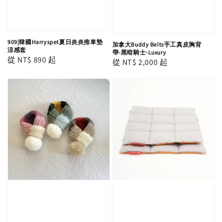
909|韓國Harryspet夏日炎炎推車墊
加拿大Buddy Belts手工真皮胸背
涼感套
帶-黑暗騎士-Luxury
Regular
從
NT$ 890
起
Regular
從
NT$ 2,000
起
price
price