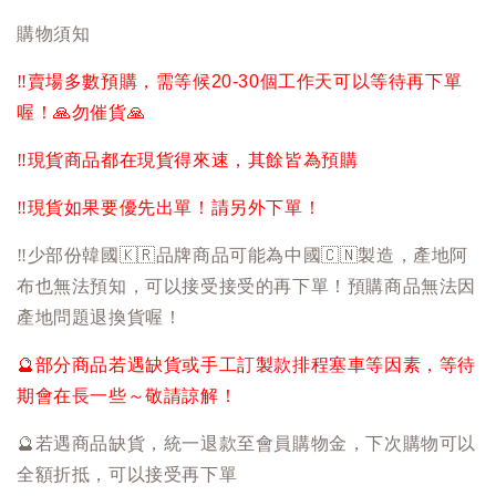
購物須知
‼️
賣場多數預購，需等候20-30個工作天可以等待再下單
喔！
🙏
勿催貨
🙏
‼️
現貨商品都在現貨得來速，其餘皆為預購
‼️
現貨如果要優先出單！請另外下單！
‼️
少部份韓國
🇰🇷
品牌商品可能為中國
🇨🇳
製造，產地阿
布也無法預知，可以接受接受的再下單！預購商品無法因
產地問題退換貨喔！
🔮
部分商品若遇缺貨或手工訂製款排程塞車等因素，等待
期會在長一些～敬請諒解！
🔮
若遇商品缺貨，統一退款至會員購物金，下次購物可以
全額折抵，可以接受再下單