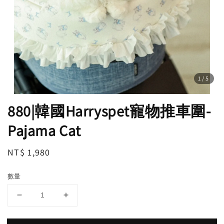
1
/5
880|韓國Harryspet寵物推車圍-
Pajama Cat
Regular
NT$ 1,980
price
數量