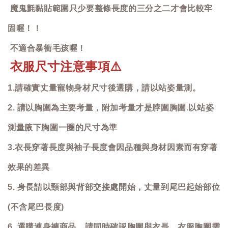
魔鬼氈黏貼範圍只少要整條長度的三分之二才會比較牢
固喔！！
不適合暴衝毛孩喔！
衣服尺寸注意事項
⚠️
1.請確實丈量寵物身材尺寸後選購，請以站姿量測。
2. 請以胸圍為主要考量，附加考量才是脖圍胸圍.以站姿
測量腋下胸圍一圈的尺寸為準
3.衣長穿著長度與袖子長度會因品種與身材因素而有穿著
效果的差異
5. 身長請以頸部與背部交接處開始，丈量到尾巴起始部位
(不含尾巴長度)
6. 選購連身褲商品，請同時確認胸圍與衣長，衣服胸圍需