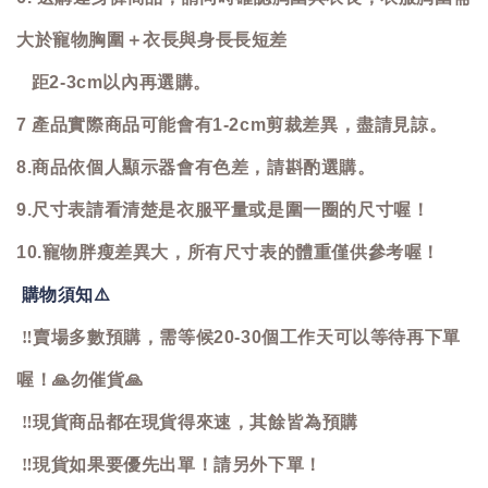
大於寵物胸圍＋衣長與身長長短差
距2-3cm以內再選購。
7 產品實際商品可能會有1-2cm剪裁差異，盡請見諒。
8.商品依個人顯示器會有色差，請斟酌選購。
9.尺寸表請看清楚是衣服平量或是圍一圈的尺寸喔！
10.寵物胖瘦差異大，所有尺寸表的體重僅供參考喔！
購物須知
⚠️
‼️
賣場多數預購，需等候20-30個工作天可以等待再下單
喔！
🙏
勿催貨
🙏
‼️
現貨商品都在現貨得來速，其餘皆為預購
‼️
現貨如果要優先出單！請另外下單！