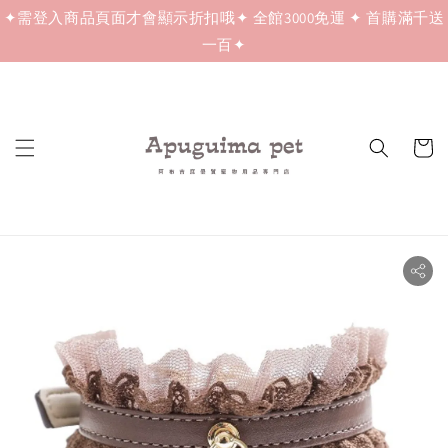
✦需登入商品頁面才會顯示折扣哦✦ 全館3000免運 ✦ 首購滿千送
一百✦