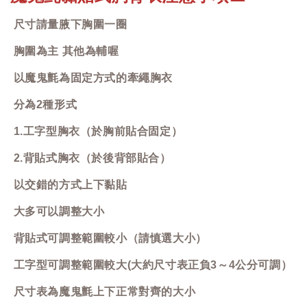
尺寸請量腋下胸圍一圈
胸圍為主 其他為輔喔
以魔鬼氈為固定方式的牽繩胸衣
分為2種形式
1.工字型胸衣（於胸前貼合固定）
2.背貼式胸衣（於後背部貼合）
以交錯的方式上下黏貼
大多可以調整大小
背貼式可調整範圍較小（請慎選大小）
工字型可調整範圍較大(大約尺寸表正負3～4公分可調）
尺寸表為魔鬼氈上下正常對齊的大小