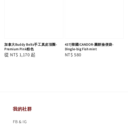
加拿大Buddy Belts手工真皮項圈-
437|韓國iCANDOR-圓餅撿便袋-
Premium Pink粉色
Dingle-big Fish mint
Regular
從
NT$ 1,170
起
Regular
NT$ 580
price
price
我的社群
FB & IG