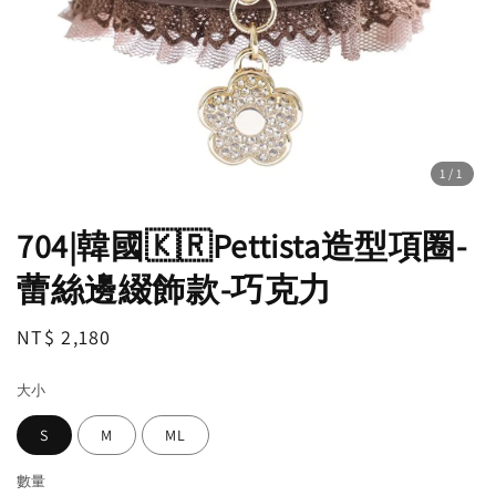
1
/1
704|韓國🇰🇷Pettista造型項圈-
蕾絲邊綴飾款-巧克力
Regular
NT$ 2,180
price
大小
S
M
ML
數量