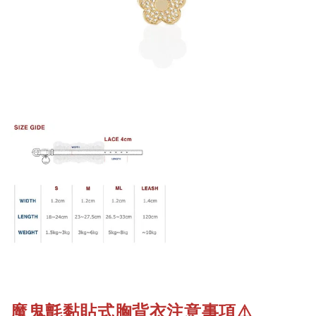
魔鬼氈黏貼式胸背衣注意事項
⚠️