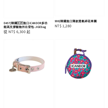
999|韓國進口薄款透氣碎花車圍
D457|韓國🇰🇷進口iCANDOR多功
Regular
NT$ 1,280
能高支撐寵物外出背包-JIGEbag
Regular
從
NT$ 6,300
起
price
price