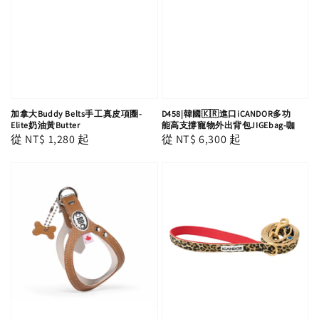
加拿大Buddy Belts手工真皮項圈-
D458|韓國🇰🇷進口iCANDOR多功
Elite奶油黃Butter
能高支撐寵物外出背包JIGEbag-咖
Regular
從
NT$ 1,280
起
Regular
從
NT$ 6,300
起
price
price