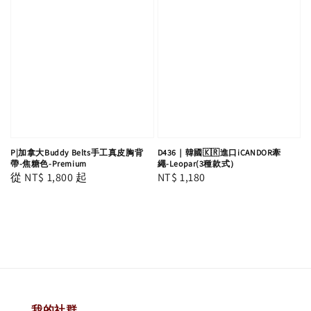
P|加拿大Buddy Belts手工真皮胸背
D436｜韓國🇰🇷進口iCANDOR牽
帶-焦糖色-Premium
繩-Leopar(3種款式）
Regular
從
NT$ 1,800
起
Regular
NT$ 1,180
price
price
我的社群