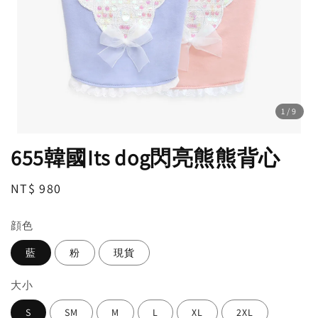
1
/9
655韓國Its dog閃亮熊熊背心
Regular
NT$ 980
price
顔色
藍
粉
現貨
大小
S
SM
M
L
XL
2XL