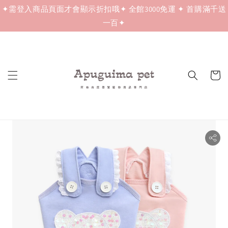
✦需登入商品頁面才會顯示折扣哦✦ 全館3000免運 ✦ 首購滿千送
一百✦