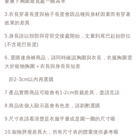
量腋下胸圍最寬處一圈為準
3.衣長穿著長度與袖子長度會因品種與身材因素而有穿著
效果的差異
5.身長請以頸部與背部交接處開始，丈量到尾巴起始部位
(不含尾巴長度)
6. 選購連身褲商品，請同時確認胸圍與衣長，衣服胸圍需
大於寵物胸圍＋衣長與身長長短差
距2-3cm以內再選購
7 產品實際商品可能會有1-2cm剪裁差異，盡請見諒
8.商品依個人顯示器會有色差，請斟酌選購
9.尺寸表請看清楚是衣服平量或是圍一圈的尺寸喔
10.寵物胖瘦差異大，所有尺寸表的體重僅供參考喔