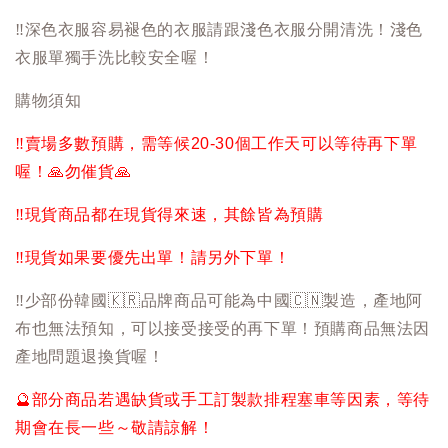
‼️
深色衣服容易褪色的衣服請跟淺色衣服分開清洗！淺色
衣服單獨手洗比較安全喔！
購物須知
‼️
賣場多數預購，需等候20-30個工作天可以等待再下單
喔！
🙏
勿催貨
🙏
‼️
現貨商品都在現貨得來速，其餘皆為預購
‼️
現貨如果要優先出單！請另外下單！
‼️
少部份韓國
🇰🇷
品牌商品可能為中國
🇨🇳
製造，產地阿
布也無法預知，可以接受接受的再下單！預購商品無法因
產地問題退換貨喔！
🔮
部分商品若遇缺貨或手工訂製款排程塞車等因素，等待
期會在長一些～敬請諒解！