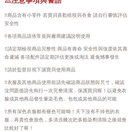
注意事項與警語
⚠️
‼️
商品含有小零件 若寶貝喜歡啃咬與吞食 請自行審慎評估
安全性
‼️
各項商品請依常規與廠商建議說明使用
‼️
請定期檢視商品完整性 商品有壽命 安全性與強度依其壽
命遞減 各項配件請定期評估更換或淘汰 避免憾事發生
‼️
請於監督目視下讓寶貝使用商品
‼️
衣服及其他商品使用前請先確認商品狀態與尺寸，確認
沒問題後請先執行一次完整清潔，保護寶貝喔！以避免衣
服或其他商品發生暈染毛色、包包或其他商品的可能
‼️
所有深色衣服都有褪色可能呦！天下沒有不掉色的衣
服，再貴也會脫色，多清洗幾次把多餘染劑清除之後就會
比較好了喔！