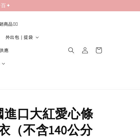
一百✦
促銷商品❤️‍🔥
外出包｜提袋
貨供應
韓國進口大紅愛心條
衣（不含140公分