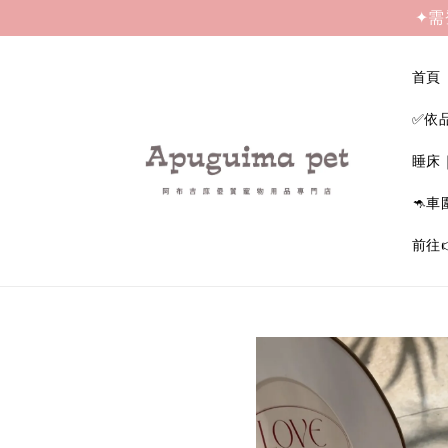
✦需
首頁
✅依
睡床
🦘車
前往