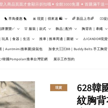
登入商品頁面才會顯示折扣哦✦ 全館3000免運 ✦ 首購滿千送
🐤 早鳥優惠 🐤
🎀 現貨｜得來速 🛍️
🌈 新品上市🌈
❤️‍🔥
品牌瀏覽✅
👚 服裝｜款式
飾品 | 配件
胸背衣｜牽繩
｜玩具｜食器｜生活
推車 | 推車周邊｜圍裙
⚠️ICANDOR現
圍｜Auntmimi推車圍|袋鼠包
加拿大🇨🇦BB｜Buddy Belts 手工胸背
韓國Pompolarr推車台灣官網
展示工作預約
628
現貨
紋胸背