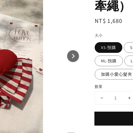
牽繩）
Regular
NT$ 1,680
price
大小
XS-預購
ML-預購
加購小愛心髮夾
數量