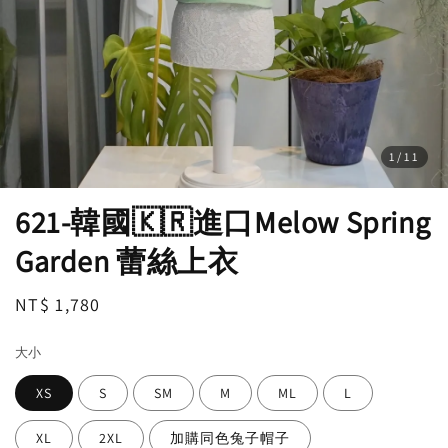
1
/11
621-韓國🇰🇷進口Melow Spring
Garden 蕾絲上衣
Regular
NT$ 1,780
price
大小
XS
S
SM
M
ML
L
XL
2XL
加購同色兔子帽子