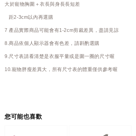
大於寵物胸圍＋衣長與身長長短差
距2-3cm以內再選購
7 產品實際商品可能會有1-2cm剪裁差異，盡請見諒
8.商品依個人顯示器會有色差，請斟酌選購
9.尺寸表請看清楚是衣服平量或是圍一圈的尺寸喔
10.寵物胖瘦差異大，所有尺寸表的體重僅供參考喔
您可能也喜歡