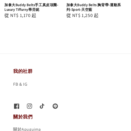
加拿大Buddy Belts手工真皮項圈-
加拿大Buddy Belts 胸背帶-運動系
Luxury Tiffurny蒂芬妮
列-Sport-天空藍
Regular
從
NT$ 1,170
起
Regular
從
NT$ 1,250
起
price
price
我的社群
FB & IG
關於我們
關於Apuguima