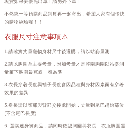
現貨如果要優先出單！請另外下單！
不然統一等預購商品到貨再一起寄出，希望大家有個愉快
的購物經驗喔！！
衣服尺寸注意事項
⚠️
1.請確實丈量寵物身材尺寸後選購，請以站姿量測
2.請以胸圍為主要考量，附加考量才是脖圍胸圍以站姿測
量腋下胸圍最寬處一圈為準
3.衣長穿著長度與袖子長度會因品種與身材因素而有穿著
效果的差異
5.身長請以頸部與背部交接處開始，丈量到尾巴起始部位
(不含尾巴長度)
6. 選購連身褲商品，請同時確認胸圍與衣長，衣服胸圍需