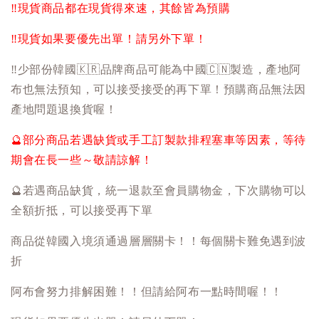
‼️
現貨商品都在現貨得來速，其餘皆為預購
‼️
現貨如果要優先出單！請另外下單！
‼️
少部份韓國
🇰🇷
品牌商品可能為中國
🇨🇳
製造，產地阿
布也無法預知，可以接受接受的再下單！預購商品無法因
產地問題退換貨喔！
🔮
部分商品若遇缺貨或手工訂製款排程塞車等因素，等待
期會在長一些～敬請諒解！
🔮
若遇商品缺貨，統一退款至會員購物金，下次購物可以
全額折抵，可以接受再下單
商品從韓國入境須通過層層關卡！！每個關卡難免遇到波
折
阿布會努力排解困難！！但請給阿布一點時間喔！！