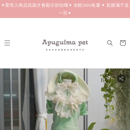
✦需登入商品頁面才會顯示折扣哦✦ 全館3000免運 ✦ 首購滿千送
一百✦