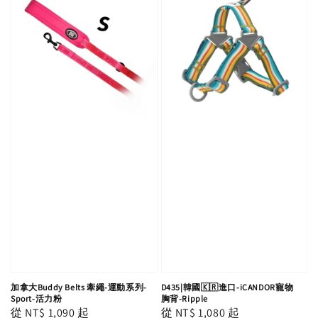
加拿大Buddy Belts 牽繩-運動系列-
D435|韓國🇰🇷進口-iCANDOR寵物
Sport-活力粉
胸背-Ripple
Regular
從
NT$ 1,090
起
Regular
從
NT$ 1,080
起