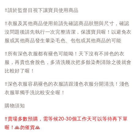
‼️
請於監督目視下讓寶貝使用商品
‼️
衣服及其他商品使用前請先確認商品狀態與尺寸，確認
沒問題後請先執行一次完整清潔，保護寶貝喔！以避免衣
服或其他商品發生暈染毛色、包包或其他商品的可能
‼️
所有深色衣服都有褪色可能呦！天下沒有不掉色的衣
服，再貴也會脫色，多清洗幾次把多餘染劑清除之後就會
比較好了喔！
‼️
深色衣服容易褪色的衣服請跟淺色衣服分開清洗！淺色
衣服單獨手洗比較安全喔！
購物須知
‼️
賣場多數預購，需等候20-30個工作天可以等待再下單
喔！
🙏
勿催貨
🙏