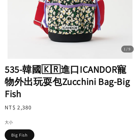
1
/9
535-韓國🇰🇷進口ICANDOR寵
物外出玩耍包Zucchini Bag-Big
Fish
Regular
NT$ 2,380
售完
price
大小
Big Fish