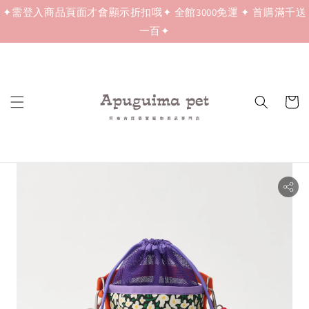
✦需登入商品頁面才會顯示折扣哦✦ 全館3000免運 ✦ 首購滿千送
一百✦