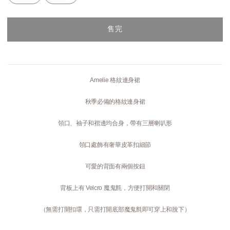
售完
Amelie 格紋連身裙
秋季必備的格紋連身裙
領口、袖子和褶邊均合身，帶有三層喇叭形
領口處飾有奢華皮革扣細節
可愛的背面有兩個按鈕
背板上有 Velcro 魔鬼氈，方便打開和關閉
（無需打開扣環，只需打開底部魔鬼氈即可穿上和脫下）