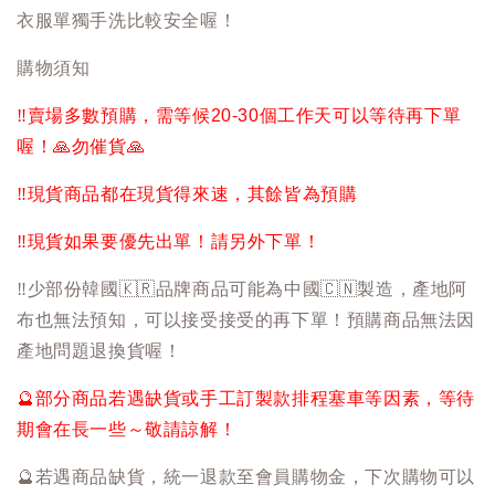
衣服單獨手洗比較安全喔！
購物須知
‼️
賣場多數預購，需等候20-30個工作天可以等待再下單
喔！
🙏
勿催貨
🙏
‼️
現貨商品都在現貨得來速，其餘皆為預購
‼️
現貨如果要優先出單！請另外下單！
‼️
少部份韓國
🇰🇷
品牌商品可能為中國
🇨🇳
製造，產地阿
布也無法預知，可以接受接受的再下單！預購商品無法因
產地問題退換貨喔！
🔮
部分商品若遇缺貨或手工訂製款排程塞車等因素，等待
期會在長一些～敬請諒解！
🔮
若遇商品缺貨，統一退款至會員購物金，下次購物可以