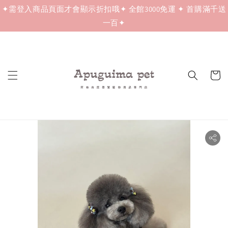
✦需登入商品頁面才會顯示折扣哦✦ 全館3000免運 ✦ 首購滿千送
一百✦