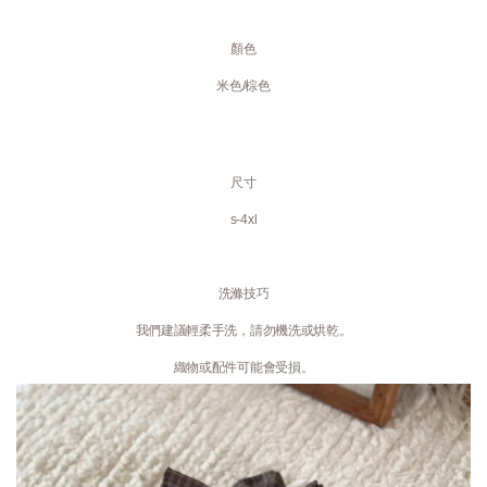
顏色
米色/棕色
尺寸
s-4xl
洗滌技巧
我們建議輕柔手洗，請勿機洗或烘乾。
織物或配件可能會受損。