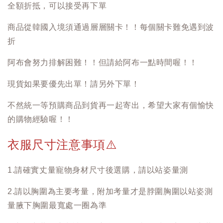
全額折抵，可以接受再下單
商品從韓國入境須通過層層關卡！！每個關卡難免遇到波
折
阿布會努力排解困難！！但請給阿布一點時間喔！！
現貨如果要優先出單！請另外下單！
不然統一等預購商品到貨再一起寄出，希望大家有個愉快
的購物經驗喔！！
衣服尺寸注意事項
⚠️
1.請確實丈量寵物身材尺寸後選購，請以站姿量測
2.請以胸圍為主要考量，附加考量才是脖圍胸圍以站姿測
量腋下胸圍最寬處一圈為準