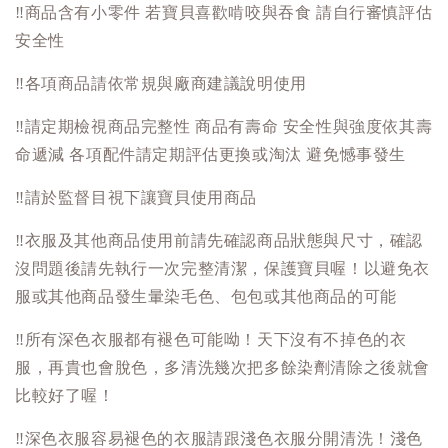
‼️
商品含有小零件 若寶貝喜歡啃咬與吞食 請自行審慎評估
安全性
‼️
各項商品請依常規與廠商建議說明使用
‼️
請定期檢視商品完整性 商品有壽命 安全性與強度依其壽
命遞減 各項配件請定期評估更換或淘汰 避免憾事發生
‼️
請於監督目視下讓寶貝使用商品
‼️
衣服及其他商品使用前請先確認商品狀態與尺寸，確認
沒問題後請先執行一次完整清潔，保護寶貝喔！以避免衣
服或其他商品發生暈染毛色、包包或其他商品的可能
‼️
所有深色衣服都有褪色可能呦！天下沒有不掉色的衣
服，再貴也會脫色，多清洗幾次把多餘染劑清除之後就會
比較好了喔！
‼️
深色衣服容易褪色的衣服請跟淺色衣服分開清洗！淺色