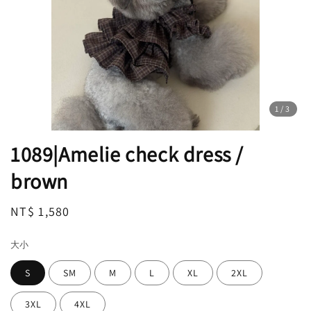
1
/3
1089|Amelie check dress /
brown
Regular
NT$ 1,580
售完
price
大小
S
SM
M
L
XL
2XL
3XL
4XL