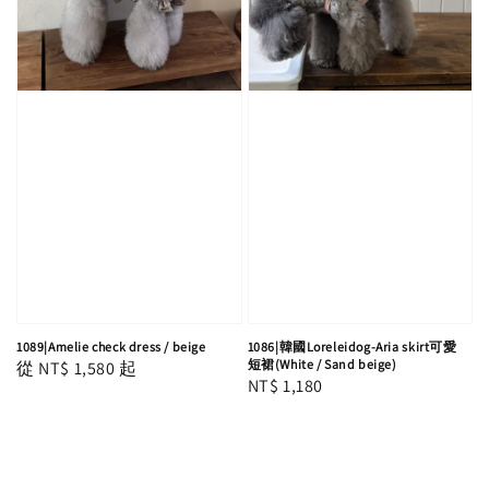
1089|Amelie check dress / beige
1086|韓國Loreleidog-Aria skirt可愛
短裙(White / Sand beige)
Regular
從
NT$ 1,580
起
Regular
NT$ 1,180
price
price