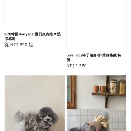
909|韓國Harryspet夏日炎炎推車墊
涼感套
Regular
從
NT$ 890
起
price
Loreli dog格子連身裙-黃綠格紋 特
價
Regular
NT$ 1,580
price