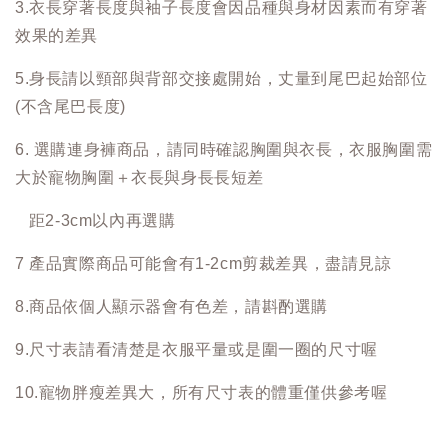
3.衣長穿著長度與袖子長度會因品種與身材因素而有穿著
效果的差異
5.身長請以頸部與背部交接處開始，丈量到尾巴起始部位
(不含尾巴長度)
6. 選購連身褲商品，請同時確認胸圍與衣長，衣服胸圍需
大於寵物胸圍＋衣長與身長長短差
距2-3cm以內再選購
7 產品實際商品可能會有1-2cm剪裁差異，盡請見諒
8.商品依個人顯示器會有色差，請斟酌選購
9.尺寸表請看清楚是衣服平量或是圍一圈的尺寸喔
10.寵物胖瘦差異大，所有尺寸表的體重僅供參考喔