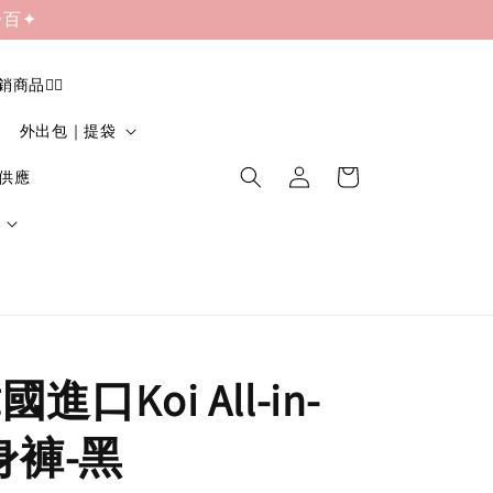
一百✦
促銷商品❤️‍🔥
外出包｜提袋
貨供應
國進口Koi All-in-
身褲-黑