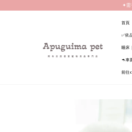
✦需
首頁
✅依
睡床
🦘車
前往