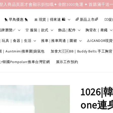
登入商品頁面才會顯示折扣哦✦ 全館3000免運 ✦ 首購滿千送
🐤 早鳥優惠 🐤
🎀 現貨｜得來速 🛍️
🌈 新品上市🌈
❤️‍🔥
品牌瀏覽✅
👚 服裝｜款式
飾品 | 配件
胸背衣｜牽繩
｜玩具｜食器｜生活
推車 | 推車周邊｜圍裙
⚠️ICANDOR現
圍｜Auntmimi推車圍|袋鼠包
加拿大🇨🇦BB｜Buddy Belts 手工胸背
韓國Pompolarr推車台灣官網
展示工作預約
1026|韓
one連