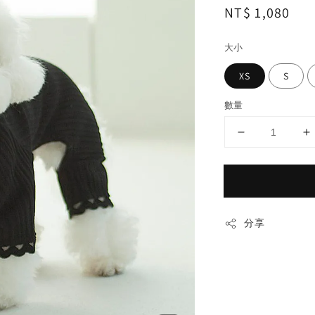
Regular
NT$ 1,080
price
大小
XS
S
數量
分享