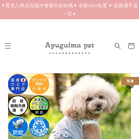
✦需登入商品頁面才會顯示折扣哦✦ 全館3000免運 ✦ 首購滿千送
一百✦
現貨