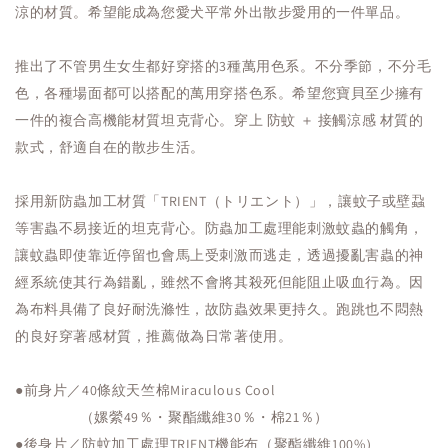
涼的材質。希望能成為您愛犬平常外出散步愛用的一件單品。
推出了不管男生女生都好穿搭的3種萬用色系。不分季節，不分毛
色，各種場面都可以搭配的萬用穿搭色系。希望您寶貝至少擁有
一件的複合高機能材質坦克背心。穿上 防蚊 ＋ 接觸涼感 材質的
款式，舒適自在的散步生活。
採用新防蟲加工材質「TRIENT（トリエント）」，讓蚊子或壁蝨
等害蟲不易接近的坦克背心。防蟲加工處理能刺激蚊蟲的觸角，
讓蚊蟲即使靠近停留也會馬上受刺激而逃走，透過擾亂害蟲的神
經系統使其行為錯亂，雖然不會將其殺死但能阻止吸血行為。因
為布料具備了良好耐洗滌性，故防蟲效果更持久。跑跳也不悶熱
的良好穿著感材質，推薦做為日常著使用。
●前身片／40條紋天竺棉Miraculous Cool
（嫘縈49％・聚酯纖維30％・棉21％）
●後身片／防蚊加工處理TRIENT機能布（聚酯纖維100%）