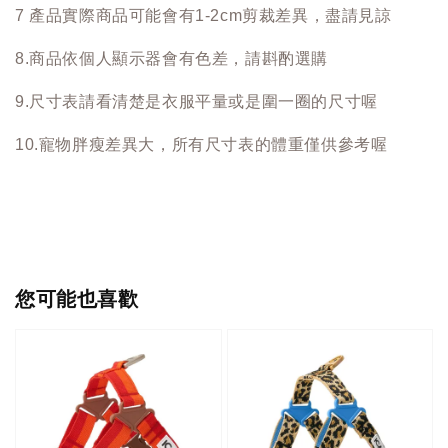
7 產品實際商品可能會有1-2cm剪裁差異，盡請見諒
8.商品依個人顯示器會有色差，請斟酌選購
9.尺寸表請看清楚是衣服平量或是圍一圈的尺寸喔
10.寵物胖瘦差異大，所有尺寸表的體重僅供參考喔
您可能也喜歡