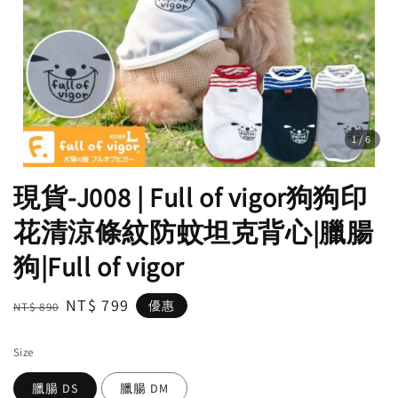
1
/6
現貨-J008 | Full of vigor狗狗印
花清涼條紋防蚊坦克背心|臘腸
狗|Full of vigor
Regular
Sale
NT$ 799
優惠
NT$ 890
price
price
Size
臘腸 DS
臘腸 DM