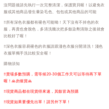
沒問題後請先執行一次完整清潔，保護寶貝喔！以避免衣
服或其他商品發生暈染毛色、包包或其他商品的可能
‼️
所有深色衣服都有褪色可能呦！天下沒有不掉色的衣
服，再貴也會脫色，多清洗幾次把多餘染劑清除之後就會
比較好了喔！
‼️
深色衣服容易褪色的衣服請跟淺色衣服分開清洗！淺色
衣服單獨手洗比較安全喔！
購物須知
‼️
賣場多數預購，需等候20-30個工作天可以等待再下單
喔！
🙏
勿催貨
🙏
‼️
現貨商品都在現貨得來速，其餘皆為預購
‼️
現貨如果要優先出單！請另外下單！