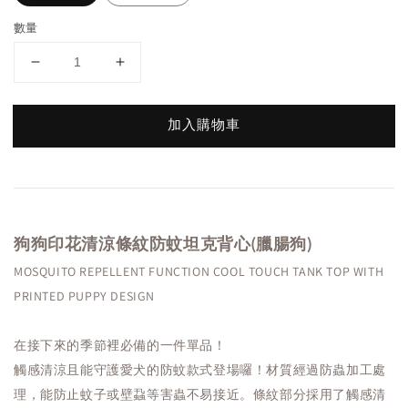
數量
加入購物車
狗狗印花清涼條紋防蚊坦克背心(臘腸狗)
MOSQUITO REPELLENT FUNCTION COOL TOUCH TANK TOP WITH
PRINTED PUPPY DESIGN
在接下來的季節裡必備的一件單品！
觸感清涼且能守護愛犬的防蚊款式登場囉！材質經過防蟲加工處
理，能防止蚊子或壁蝨等害蟲不易接近。條紋部分採用了觸感清