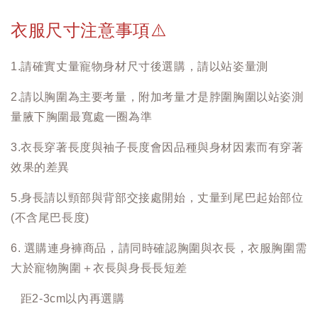
衣服尺寸注意事項
⚠️
1.請確實丈量寵物身材尺寸後選購，請以站姿量測
2.請以胸圍為主要考量，附加考量才是脖圍胸圍以站姿測
量腋下胸圍最寬處一圈為準
3.衣長穿著長度與袖子長度會因品種與身材因素而有穿著
效果的差異
5.身長請以頸部與背部交接處開始，丈量到尾巴起始部位
(不含尾巴長度)
6. 選購連身褲商品，請同時確認胸圍與衣長，衣服胸圍需
大於寵物胸圍＋衣長與身長長短差
距2-3cm以內再選購