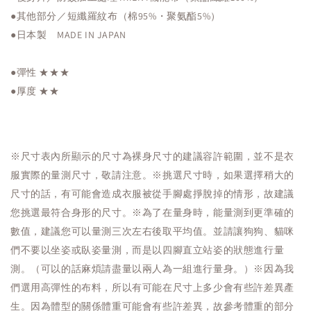
●其他部分／短纖羅紋布（棉95%・聚氨酯5%）
●日本製 MADE IN JAPAN
●彈性 ★★★
●厚度 ★★
※尺寸表內所顯示的尺寸為裸身尺寸的建議容許範圍，並不是衣
服實際的量測尺寸，敬請注意。※挑選尺寸時，如果選擇稍大的
尺寸的話，有可能會造成衣服被從手腳處掙脫掉的情形，故建議
您挑選最符合身形的尺寸。※為了在量身時，能量測到更準確的
數值，建議您可以量測三次左右後取平均值。並請讓狗狗、貓咪
們不要以坐姿或臥姿量測，而是以四腳直立站姿的狀態進行量
測。（可以的話麻煩請盡量以兩人為一組進行量身。）※因為我
們選用高彈性的布料，所以有可能在尺寸上多少會有些許差異產
生。因為體型的關係體重可能會有些許差異，故參考體重的部分