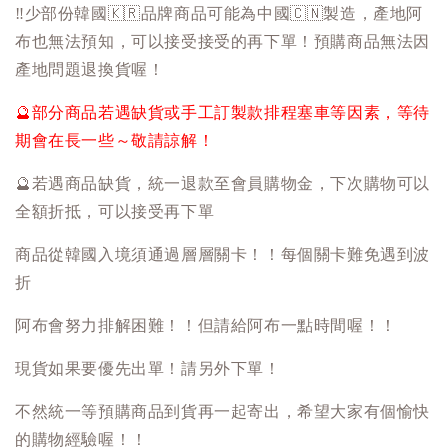
‼️
少部份韓國
🇰🇷
品牌商品可能為中國
🇨🇳
製造，產地阿
布也無法預知，可以接受接受的再下單！預購商品無法因
產地問題退換貨喔！
🔮
部分商品若遇缺貨或手工訂製款排程塞車等因素，等待
期會在長一些～敬請諒解！
🔮
若遇商品缺貨，統一退款至會員購物金，下次購物可以
全額折抵，可以接受再下單
商品從韓國入境須通過層層關卡！！每個關卡難免遇到波
折
阿布會努力排解困難！！但請給阿布一點時間喔！！
現貨如果要優先出單！請另外下單！
不然統一等預購商品到貨再一起寄出，希望大家有個愉快
的購物經驗喔！！