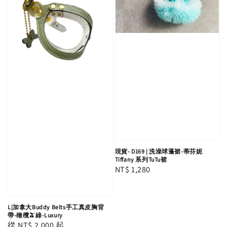
現貨- D169 | 洗澡球蓬裙-蒂芬妮
Tiffany 系列TuTu裙
Regular
NT$ 1,280
price
L|加拿大Buddy Belts手工真皮胸背
帶-橄欖🫒綠-Luxury
Regular
從
NT$ 2,000
起