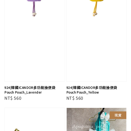
924|韓國ICANDOR多功能撿便袋
924|韓國ICANDOR多功能撿便袋
Pouch Pouch_Lavender
Pouch Pouch_Yellow
Regular
NT$ 560
Regular
NT$ 560
price
price
現貨