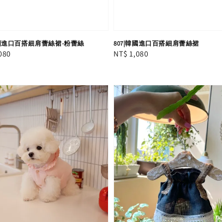
韓國進口百搭細肩蕾絲裙-粉蕾絲
807|韓國進口百搭細肩蕾絲裙
r
080
Regular
NT$ 1,080
price