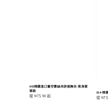
643韓國進口簍空蕾絲布拼接胸衣-黃身紫
裙款
614-韓
Regular
從
NT$ 90
起
Regula
從
NT$
price
price