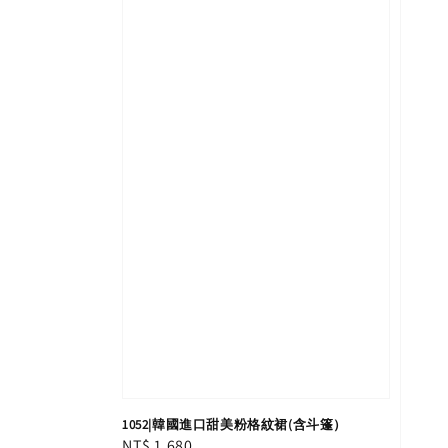
1052|韓國進口甜美粉格紋裙(含斗篷）
Regular
NT$ 1,680