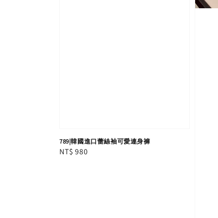
789|韓國進口蕾絲袖可愛連身褲
Regular
NT$ 980
price