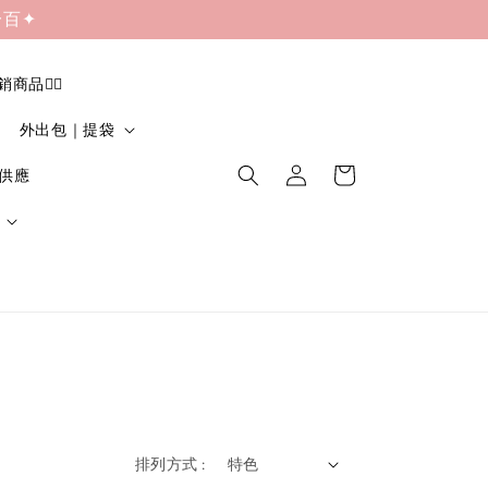
一百✦
促銷商品❤️‍🔥
外出包｜提袋
貨供應
排列方式 :