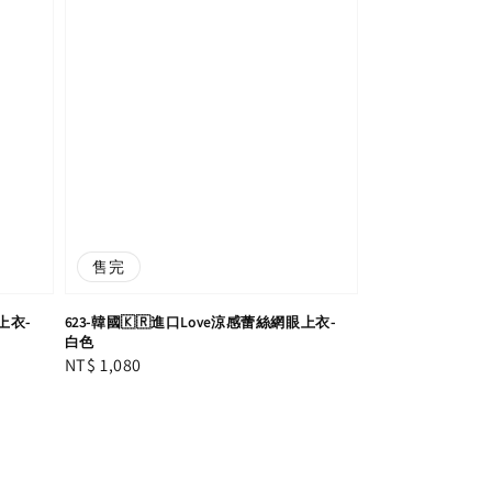
售完
上衣-
623-韓國🇰🇷進口Love涼感蕾絲網眼上衣-
白色
Regular
NT$ 1,080
price