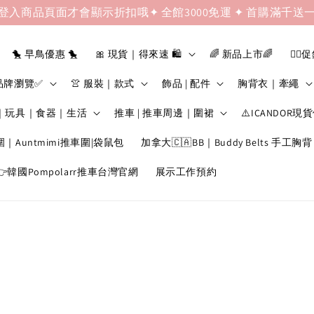
登入商品頁面才會顯示折扣哦✦ 全館3000免運 ✦ 首購滿千送
🐤 早鳥優惠 🐤
🎀 現貨｜得來速 🛍️
🌈 新品上市🌈
❤️‍🔥
品牌瀏覽✅
👚 服裝｜款式
飾品 | 配件
胸背衣｜牽繩
｜玩具｜食器｜生活
推車 | 推車周邊｜圍裙
⚠️ICANDOR現
圍｜Auntmimi推車圍|袋鼠包
加拿大🇨🇦BB｜Buddy Belts 手工胸背
韓國Pompolarr推車台灣官網
展示工作預約