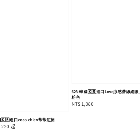
623-韓國🇰🇷進口Love涼感蕾絲網眼
粉色
Regular
NT$ 1,080
price
國🇰🇷進口coco chien蒂蒂短裙
r
 220
起