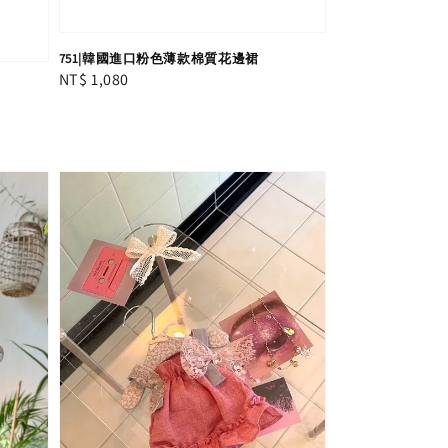
751|韓國進口粉色薄款棉質花邊裙
Regular
NT$ 1,080
price