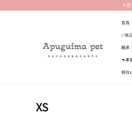
✦需
首頁
✅依
睡床
🦘車
前往
XS