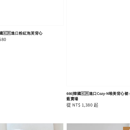
|韓國🇰🇷進口粉紅泡芙背心
r
580
666|韓國🇰🇷進口Cozy-N唯美背心裙
藍賣場
Regular
從
NT$ 1,380
起
price