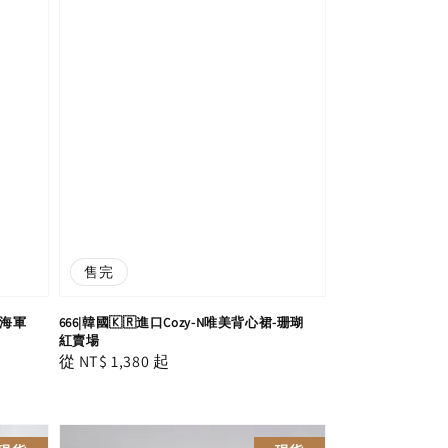
售完
-海軍
666|韓國🇰🇷進口Cozy-N唯美背心裙-珊瑚
紅賣場
Regular
從
NT$ 1,380
起
price