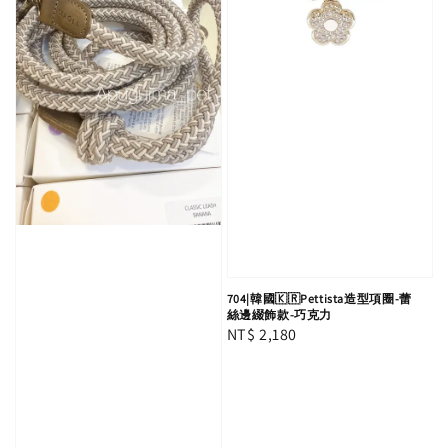
704|韓國🇰🇷Pettista造型項圈-蕾
絲邊綴飾款-巧克力
Regular
NT$ 2,180
price