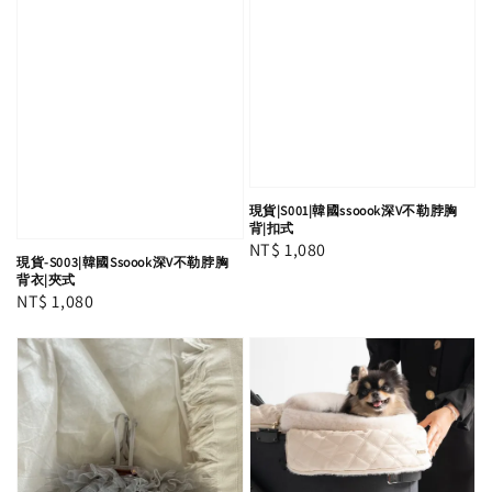
現貨|S001|韓國ssoook深V不勒脖胸
背|扣式
Regular
NT$ 1,080
現貨-S003|韓國Ssoook深V不勒脖胸
price
背衣|夾式
Regular
NT$ 1,080
price