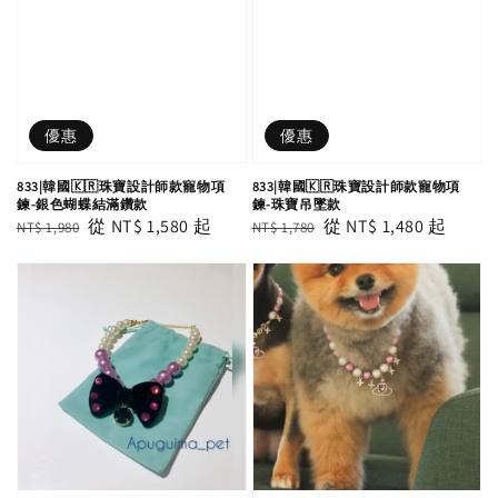
優惠
優惠
833|韓國🇰🇷珠寶設計師款寵物項
833|韓國🇰🇷珠寶設計師款寵物項
鍊-銀色蝴蝶結滿鑽款
鍊-珠寶吊墜款
Regular
Sale
從
NT$ 1,580
起
Regular
Sale
從
NT$ 1,480
起
NT$ 1,980
NT$ 1,780
price
price
price
price