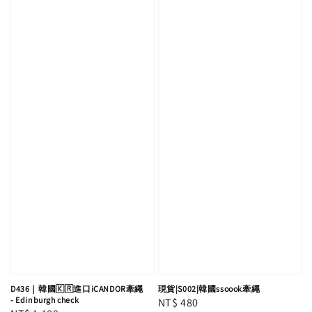
D436｜韓國🇰🇷進口iCANDOR牽繩
現貨|S002|韓國ssoook牽繩
- Edinburgh check
Regular
NT$ 480