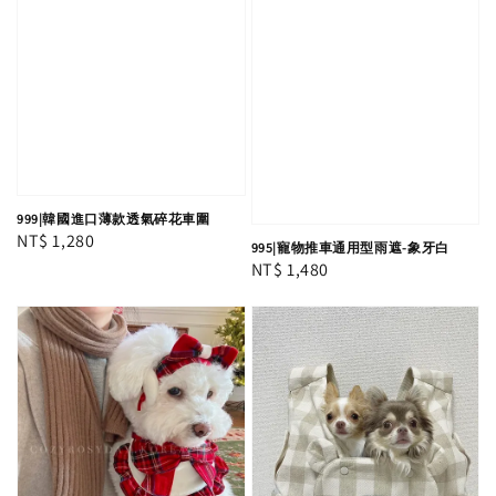
999|韓國進口薄款透氣碎花車圍
Regular
NT$ 1,280
995|寵物推車通用型雨遮-象牙白
price
Regular
NT$ 1,480
price