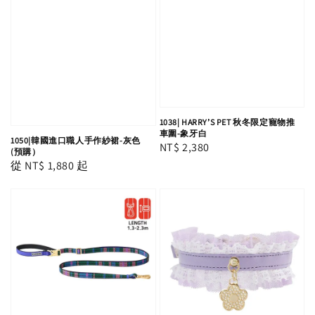
1038| HARRY’S PET 秋冬限定寵物推
車圍-象牙白
1050|韓國進口職人手作紗裙-灰色
Regular
NT$ 2,380
(預購）
price
Regular
從
NT$ 1,880
起
price