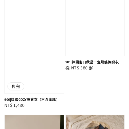
901|韓國進口我是一隻蝴蝶胸背衣
Regular
從
NT$ 380
起
price
售完
906|韓國COZY胸背衣（不含牽繩）
Regular
NT$ 1,480
price