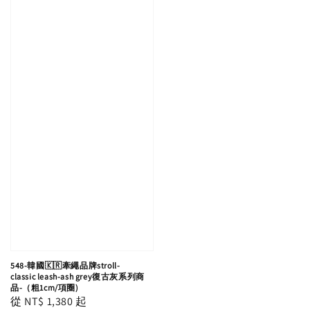
548-韓國🇰🇷牽繩品牌stroll-
classic leash-ash grey復古灰系列商
品-（粗1cm/項圈)
Regular
從
NT$ 1,380
起