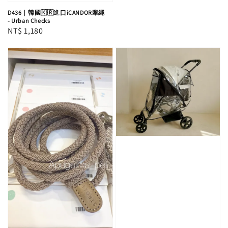
D436｜韓國🇰🇷進口iCANDOR牽繩
- Urban Checks
Regular
NT$ 1,180
price