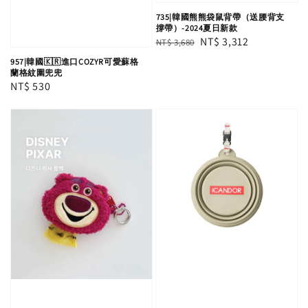
735|韓國熊熊袋鼠背帶（送腰背支
撐帶）-2024夏日新款
Regular
Sale
NT$ 3,312
NT$ 3,680
price
price
957|韓國🇰🇷進口COZYR可愛蘇格
蘭格紋圍兜兜
Regular
NT$ 530
price