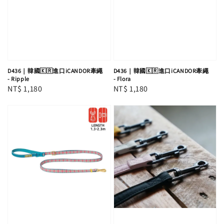
D436｜韓國🇰🇷進口iCANDOR牽繩
D436｜韓國🇰🇷進口iCANDOR牽繩
- Ripple
- Flora
Regular
NT$ 1,180
Regular
NT$ 1,180
price
price