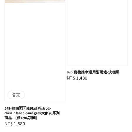
995|寵物推車通用型雨遮-沈穩黑
Regular
NT$ 1,480
price
售完
548-韓國🇰🇷牽繩品牌stroll-
classic leash-pure grey大象灰系列
商品-（粗1cm/項圈)
Regular
NT$ 1,580
price