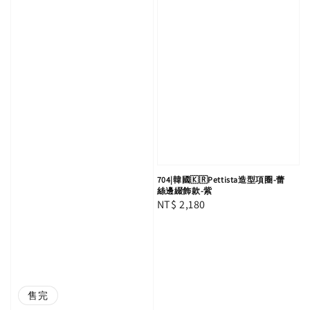
704|韓國🇰🇷Pettista造型項圈-蕾
絲邊綴飾款-紫
Regular
NT$ 2,180
price
售完