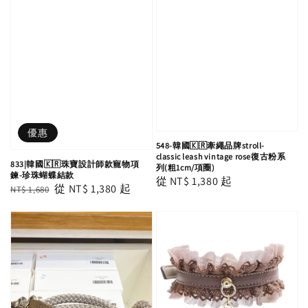
優惠
548-韓國🇰🇷牽繩品牌stroll-
classic leash vintage rose復古粉系
833|韓國🇰🇷珠寶設計師款寵物項
列(粗1cm/項圈)
鍊-珍珠蝴蝶結款
Regular
從
NT$ 1,380
起
Regular
Sale
從
NT$ 1,380
起
NT$ 1,680
price
price
price