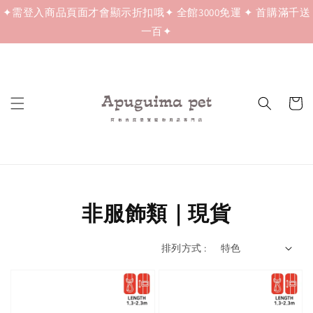
✦需登入商品頁面才會顯示折扣哦✦ 全館3000免運 ✦ 首購滿千送
一百✦
非服飾類｜現貨
排列方式 :