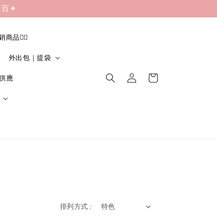
一百✦
促銷商品❤️‍🔥
外出包｜提袋
貨供應
排列方式 :