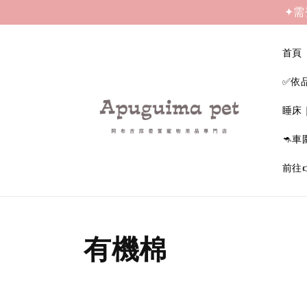
✦需
首頁
✅依
睡床
🦘車
前往
有機棉