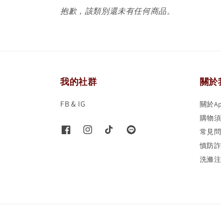
抱歉，該類別還未有任何商品。
我的社群
關於
FB & IG
關於Ap
購物
常見問
慎防
洗滌