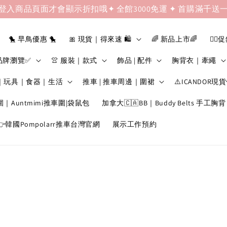
登入商品頁面才會顯示折扣哦✦ 全館3000免運 ✦ 首購滿千送
🐤 早鳥優惠 🐤
🎀 現貨｜得來速 🛍️
🌈 新品上市🌈
❤️‍🔥
品牌瀏覽✅
👚 服裝｜款式
飾品 | 配件
胸背衣｜牽繩
｜玩具｜食器｜生活
推車 | 推車周邊｜圍裙
⚠️ICANDOR現
圍｜Auntmimi推車圍|袋鼠包
加拿大🇨🇦BB｜Buddy Belts 手工胸背
韓國Pompolarr推車台灣官網
展示工作預約