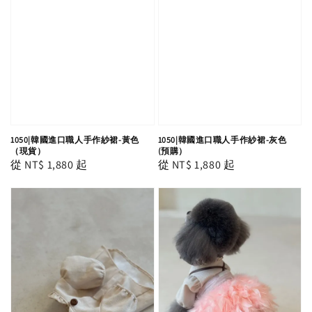
1050|韓國進口職人手作紗裙-黃色
1050|韓國進口職人手作紗裙-灰色
（現貨）
(預購）
Regular
從
NT$ 1,880
起
Regular
從
NT$ 1,880
起
price
price