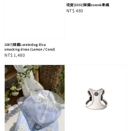
現貨|S002|韓國ssoook牽繩
Regular
NT$ 480
price
1087|韓國Loreleidog-Elva
smocking dress (Lemon / Coral)
Regular
NT$ 1,480
price