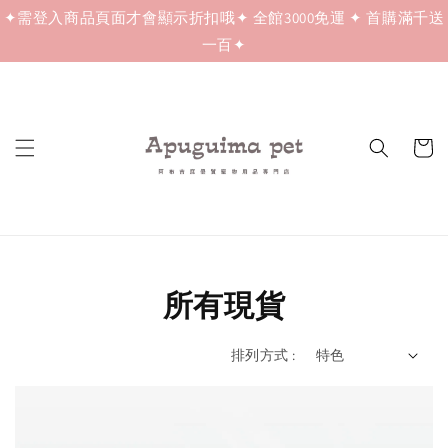
✦需登入商品頁面才會顯示折扣哦✦ 全館3000免運 ✦ 首購滿千送
一百✦
所有現貨
排列方式 :