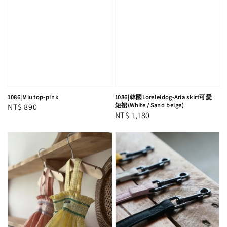
1086|Miu top-pink
1086|韓國Loreleidog-Aria skirt可愛
短裙(White / Sand beige)
Regular
NT$ 890
Regular
NT$ 1,180
price
price