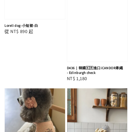
Loreli dog-小短裙-白
Regular
從
NT$ 890
起
price
D436｜韓國🇰🇷進口iCANDOR牽繩
- Edinburgh check
Regular
NT$ 1,180
price