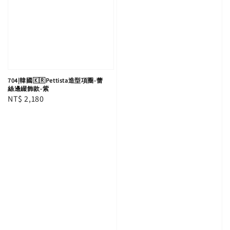
704|韓國🇰🇷Pettista造型項圈-蕾
絲邊綴飾款-紫
Regular
NT$ 2,180
price