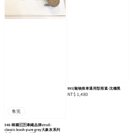
995|寵物推車通用型雨遮-沈穩黑
Regular
NT$ 1,480
price
售完
548-韓國🇰🇷牽繩品牌stroll-
classic leash-pure grey大象灰系列