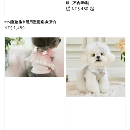
銀（不含牽繩）
Regular
從
NT$ 480
起
price
995|寵物推車通用型雨遮-象牙白
Regular
NT$ 1,480
price