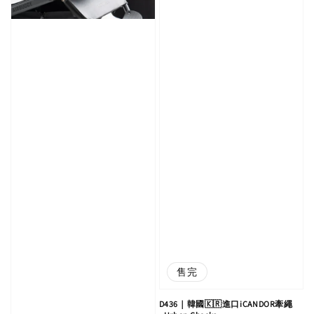
售完
D436｜韓國🇰🇷進口iCANDOR牽繩