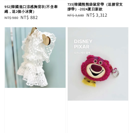
735|韓國熊熊袋鼠背帶（送腰背支
952|韓國進口涼感胸背衣(不含牽
撐帶）-2024夏日新款
繩，送2個小冰寶）
Regular
Sale
NT$ 3,312
NT$ 3,680
Regular
Sale
NT$ 882
NT$ 980
price
price
price
price