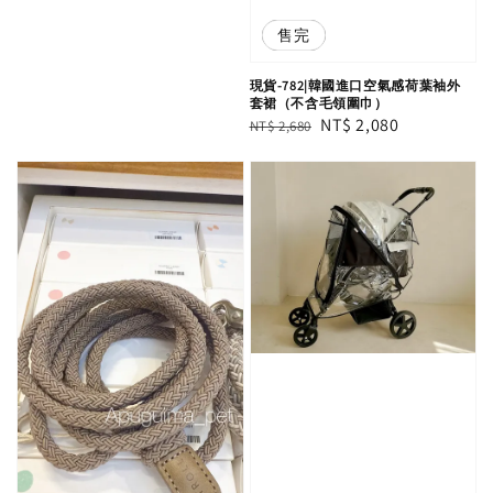
優惠
售完
現貨-782|韓國進口空氣感荷葉袖外
套裙（不含毛領圍巾）
Regular
Sale
NT$ 2,080
NT$ 2,680
price
price