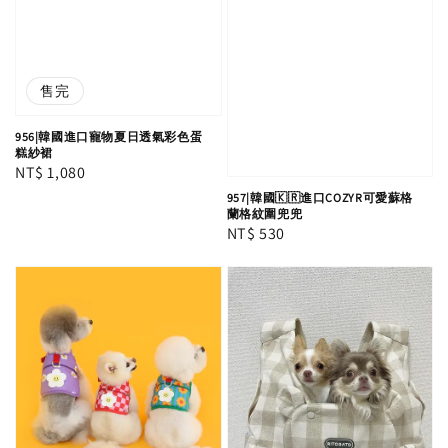
售完
956|韓國進口寵物夏日透氣彩色蛋
糕紗裙
Regular
NT$ 1,080
price
957|韓國🇰🇷進口COZYR可愛蘇格
蘭格紋圍兜兜
Regular
NT$ 530
price