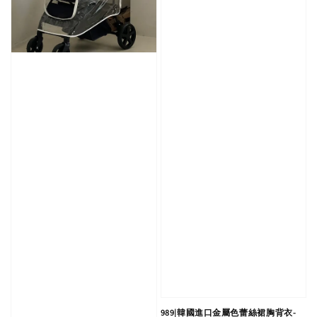
989|韓國進口金屬色蕾絲裙胸背衣-