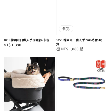
售完
1051|韓國進口職人手作襯衫-米色
1050|韓國進口職人手作羽毛裙-現
貨
Regular
NT$ 1,380
Regular
從
NT$ 1,880
起
price
price