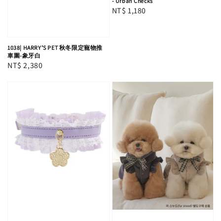
- Urban Checks
Regular
NT$ 1,180
price
1038| HARRY’S PET 秋冬限定寵物推
車圍-象牙白
Regular
NT$ 2,380
price