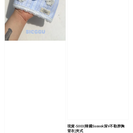
現貨-S003|韓國Ssoook深V不勒脖胸
背衣|夾式