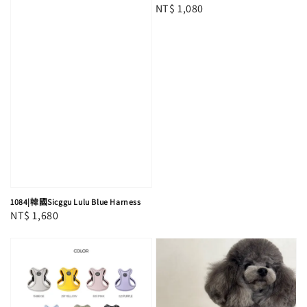
Regular
NT$ 1,080
price
1084|韓國Sicggu Lulu Blue Harness
Regular
NT$ 1,680
price