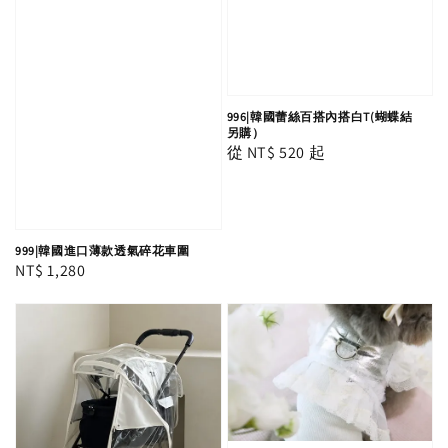
996|韓國蕾絲百搭內搭白T(蝴蝶結
另購）
Regular
從
NT$ 520
起
price
999|韓國進口薄款透氣碎花車圍
Regular
NT$ 1,280
price