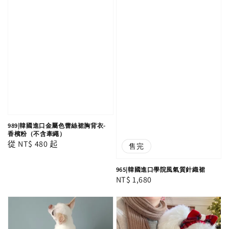
989|韓國進口金屬色蕾絲裙胸背衣-
香檳粉（不含牽繩）
Regular
從
NT$ 480
起
售完
price
965|韓國進口學院風氣質針織裙
Regular
NT$ 1,680
price