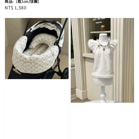
商品-（粗1cm/項圈)
Regular
NT$ 1,580
price