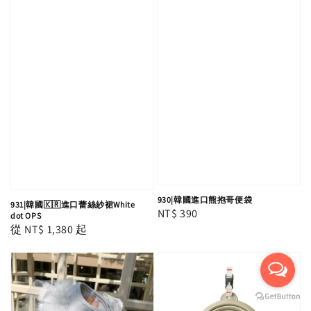
930|韓國進口熊抱哥便袋
931|韓國🇰🇷進口蕾絲紗裙White
Regular
NT$ 390
dot OPS
Regular
從
NT$ 1,380
起
price
price