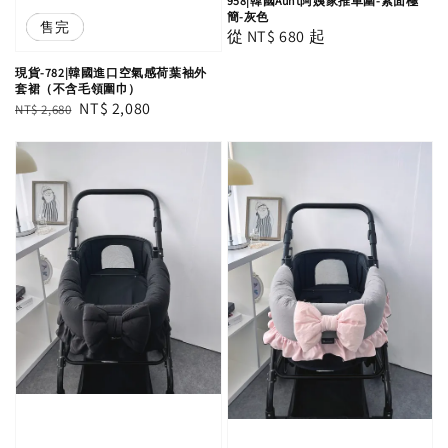
958|韓國Aunt阿姨家推車圍-素面極
簡-灰色
優惠
售完
Regular
從
NT$ 680
起
price
現貨-782|韓國進口空氣感荷葉袖外
套裙（不含毛領圍巾）
Regular
Sale
NT$ 2,080
NT$ 2,680
price
price