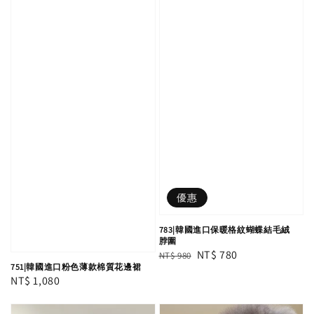
優惠
783|韓國進口保暖格紋蝴蝶結毛絨
脖圍
Regular
Sale
NT$ 780
NT$ 980
751|韓國進口粉色薄款棉質花邊裙
price
price
Regular
NT$ 1,080
price