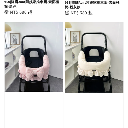
958|韓國Aunt阿姨家推車圍-素面極
958|韓國Aunt阿姨家推車圍-素面極
簡-黑色
簡-粉灰款
Regular
從
NT$ 680
起
Regular
從
NT$ 680
起
price
price