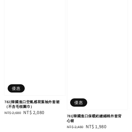
優惠
782|韓國進口空氣感荷葉袖外套裙
優惠
（不含毛領圍巾）
Regular
Sale
NT$ 2,080
NT$ 2,680
781|韓國進口保暖絎縫鋪棉外套背
price
price
心裙
Regular
Sale
NT$ 1,980
NT$ 2,480