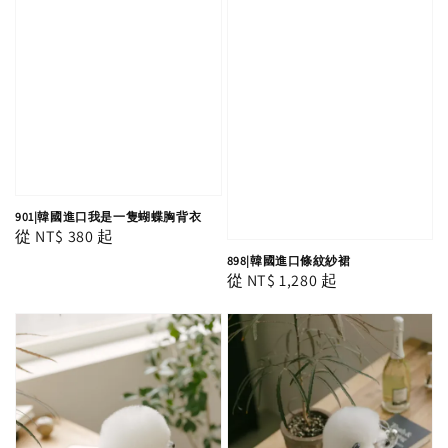
901|韓國進口我是一隻蝴蝶胸背衣
Regular
從
NT$ 380
起
price
898|韓國進口條紋紗裙
Regular
從
NT$ 1,280
起
price