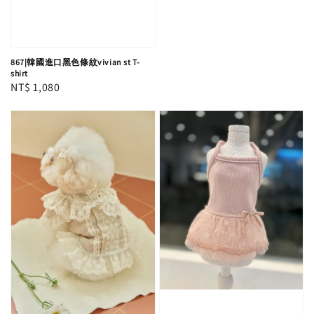
price
867|韓國進口黑色條紋vivian st T-
shirt
Regular
NT$ 1,080
price