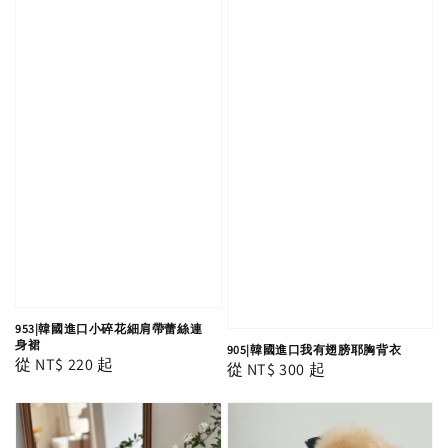
953|韓國進口小碎花細肩帶蕾絲連
身裙
905|韓國進口我有翅膀耶胸背衣
Regular
從
NT$ 220
起
Regular
從
NT$ 300
起
price
price