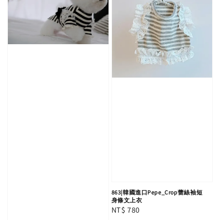
863|韓國進口Pepe_Crop蕾絲袖短
身條文上衣
Regular
NT$ 780