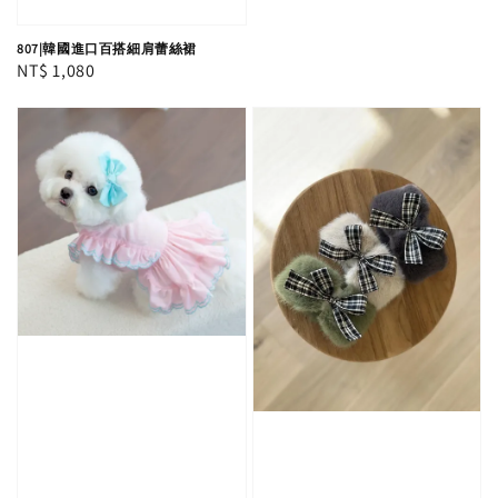
807|韓國進口百搭細肩蕾絲裙
Regular
NT$ 1,080
price