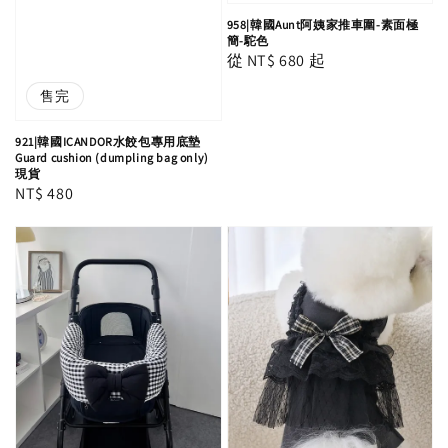
958|韓國Aunt阿姨家推車圍-素面極
簡-駝色
Regular
從
NT$ 680
起
price
售完
921|韓國ICANDOR水餃包專用底墊
Guard cushion (dumpling bag only)
現貨
Regular
NT$ 480
price