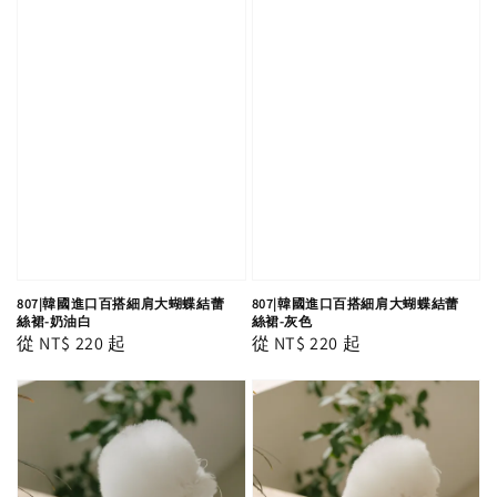
807|韓國進口百搭細肩大蝴蝶結蕾
807|韓國進口百搭細肩大蝴蝶結蕾
絲裙-奶油白
絲裙-灰色
Regular
從
NT$ 220
起
Regular
從
NT$ 220
起
price
price