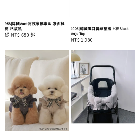
958|韓國Aunt阿姨家推車圍-素面極
1006|韓國進口蕾絲裙擺上衣Black
簡-格紋黑
Anju Top
Regular
從
NT$ 680
起
Regular
NT$ 1,980
price
price