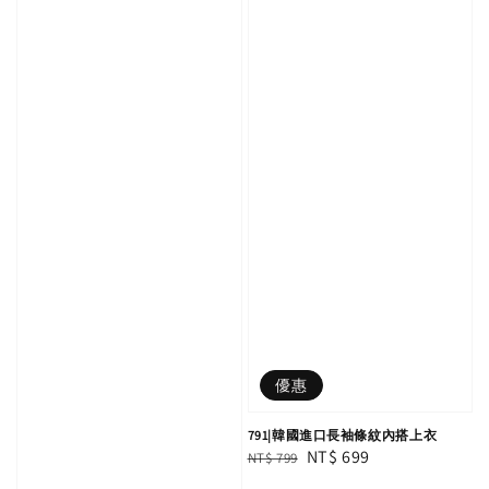
優惠
791|韓國進口長袖條紋內搭上衣
Regular
Sale
NT$ 699
NT$ 799
price
price