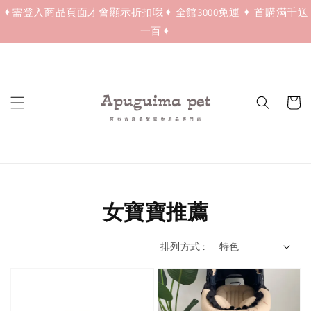
✦需登入商品頁面才會顯示折扣哦✦ 全館3000免運 ✦ 首購滿千送
一百✦
女寶寶推薦
排列方式 :