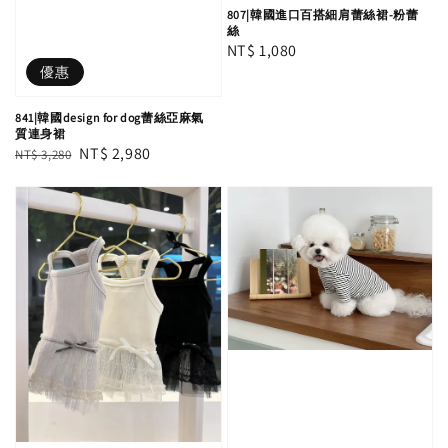
807|韓國進口百搭細肩蕾絲裙-粉蕾
絲
Regular
NT$ 1,080
優惠
price
841|韓國design for dog蕾絲亞麻氣
質連身裙
Regular
Sale
NT$ 2,980
NT$ 3,280
price
price