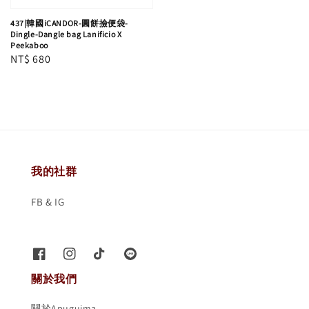
437|韓國iCANDOR-圓餅撿便袋-
Dingle-Dangle bag Lanificio X
Peekaboo
Regular
NT$ 680
price
我的社群
FB & IG
關於我們
關於Apuguima