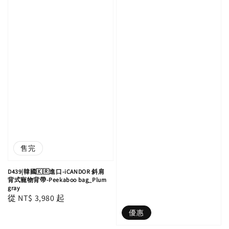
售完
D439|韓國🇰🇷進口-iCANDOR 斜肩
背式寵物背帶-Peekaboo bag_Plum
gray
Regular
從
NT$ 3,980
起
price
優惠