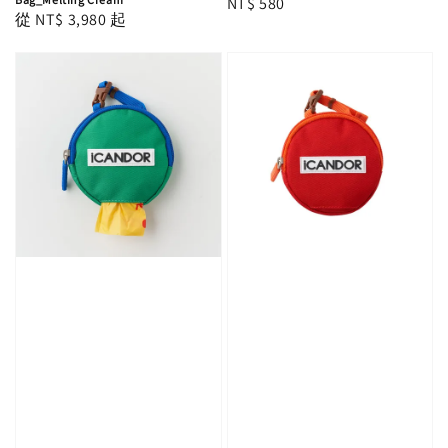
Regular
NT$ 580
Regular
從
NT$ 3,980
起
price
price