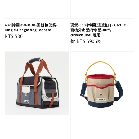
437|韓國iCANDOR-圓餅撿便袋-
現貨-559-|韓國🇰🇷進口-iCANDOR
Dingle-Dangle bag Leopard
寵物外出墊行李墊-fluffy
cushion(iBAG適用)
Regular
NT$ 580
Regular
從
NT$ 690
起
price
price