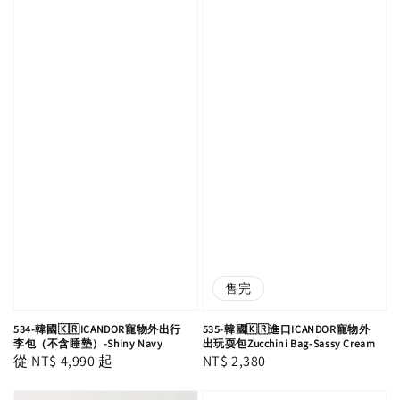
售完
534-韓國🇰🇷ICANDOR寵物外出行
535-韓國🇰🇷進口ICANDOR寵物外
李包（不含睡墊）-Shiny Navy
出玩耍包Zucchini Bag-Sassy Cream
Regular
從
NT$ 4,990
起
Regular
NT$ 2,380
price
price