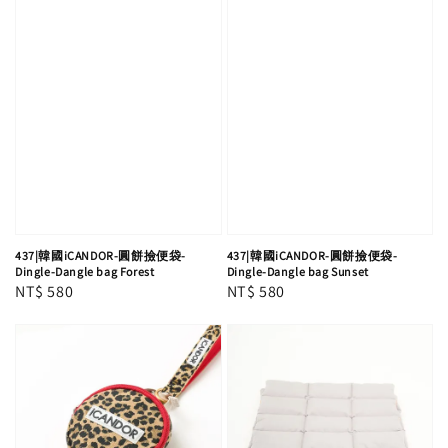
437|韓國iCANDOR-圓餅撿便袋-
437|韓國iCANDOR-圓餅撿便袋-
Dingle-Dangle bag Forest
Dingle-Dangle bag Sunset
Regular
NT$ 580
Regular
NT$ 580
price
price