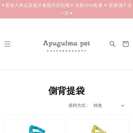
✦需登入商品頁面才會顯示折扣哦✦ 全館3000免運 ✦ 首購滿千送
一百✦
側背提袋
排列方式 :