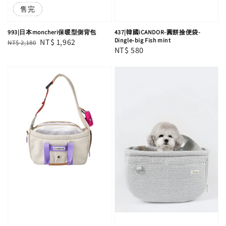
優惠
售完
993|日本moncheri保暖型側背包
437|韓國iCANDOR-圓餅撿便袋-
Dingle-big Fish mint
Regular
Sale
NT$ 1,962
NT$ 2,180
Regular
NT$ 580
price
price
price