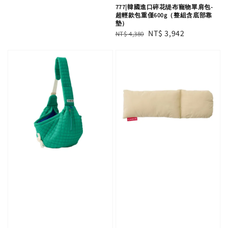
777|韓國進口碎花缇布寵物單肩包-
超輕款包重僅600g（整組含底部靠
墊）
Regular
Sale
NT$ 3,942
NT$ 4,380
price
price