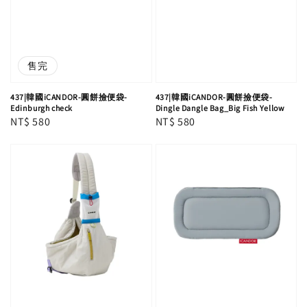
售完
437|韓國iCANDOR-圓餅撿便袋-
437|韓國iCANDOR-圓餅撿便袋-
Edinburgh check
Dingle Dangle Bag_Big Fish Yellow
Regular
NT$ 580
Regular
NT$ 580
price
price