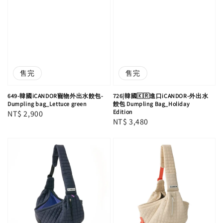
售完
售完
649-韓國iCANDOR寵物外出水餃包-
726|韓國🇰🇷進口iCANDOR-外出水
Dumpling bag_Lettuce green
餃包 Dumpling Bag_Holiday
Edition
Regular
NT$ 2,900
Regular
NT$ 3,480
price
price