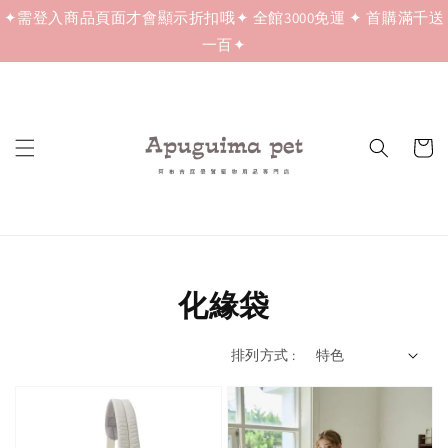
✦需登入商品頁面才會顯示折扣哦✦ 全館3000免運 ✦ 首購滿千送
一百✦
化緣袋
排列方式 :