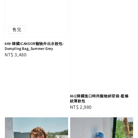
售完
649-韓國iCANDOR寵物外出水餃包-
Dumpling Bag_Summer Grey
Regular
NT$ 3,480
price
861|韓國進口時尚寵物斜背袋-藍條
紋薄款包
Regular
NT$ 2,980
price