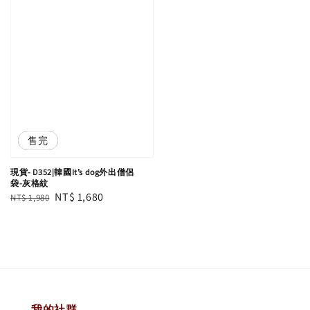
優惠
售完
現貨- D352|韓國It’s dog外出僧侶
袋-灰格紋
Regular
Sale
NT$ 1,680
NT$ 1,980
price
price
我的社群