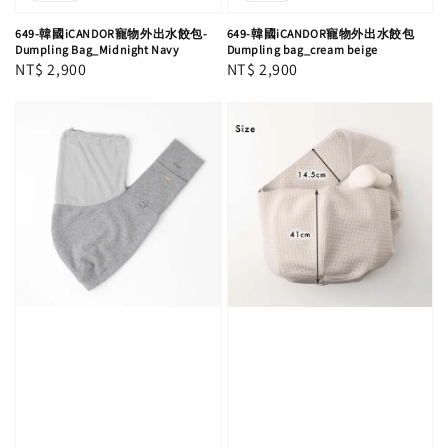
649-韓國iCANDOR寵物外出水餃包-
649-韓國iCANDOR寵物外出水餃包
Dumpling Bag_Midnight Navy
Dumpling bag_cream beige
Regular
NT$ 2,900
Regular
NT$ 2,900
price
price