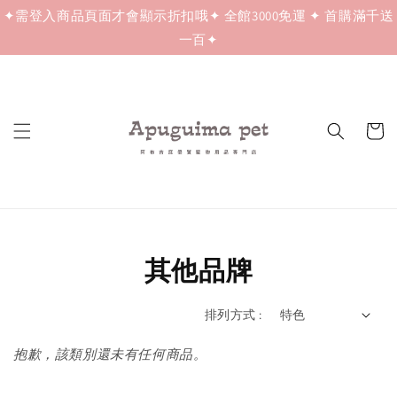
✦需登入商品頁面才會顯示折扣哦✦ 全館3000免運 ✦ 首購滿千送
一百✦
其他品牌
排列方式 :
抱歉，該類別還未有任何商品。