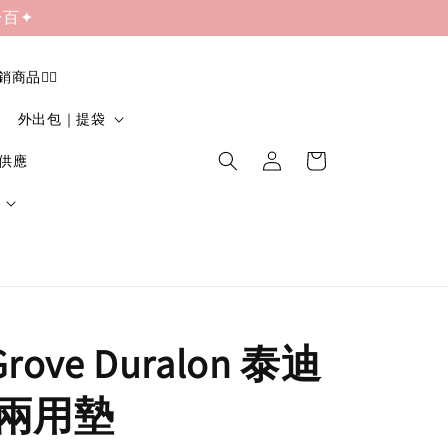
一百✦
促銷商品❤️‍🔥
外出包｜提袋
貨供應
Grove Duralon 泰迪
兩用墊