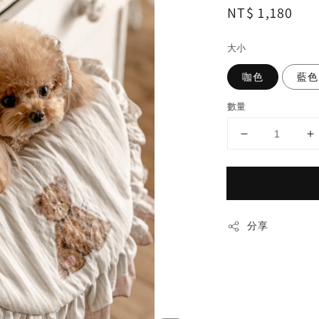
Regular
NT$ 1,180
price
大小
咖色
藍色
數量
分享