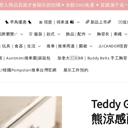
登入商品頁面才會顯示折扣哦✦ 全館3000免運 ✦ 首購滿千送
🐤 早鳥優惠 🐤
🎀 現貨｜得來速 🛍️
🌈 新品上市🌈
❤️‍🔥
品牌瀏覽✅
👚 服裝｜款式
飾品 | 配件
胸背衣｜牽繩
｜玩具｜食器｜生活
推車 | 推車周邊｜圍裙
⚠️ICANDOR現
圍｜Auntmimi推車圍|袋鼠包
加拿大🇨🇦BB｜Buddy Belts 手工胸背
韓國Pompolarr推車台灣官網
展示工作預約
Teddy 
熊涼感