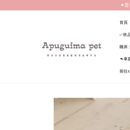
✦需
首頁
✅依
睡床
🦘車
前往