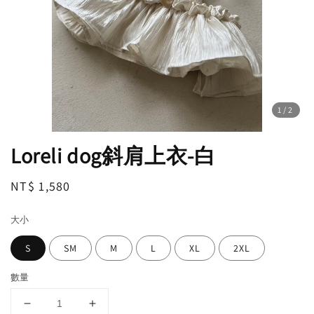
1
/2
Loreli dog斜肩上衣-白
Regular
NT$ 1,580
price
大小
S
SM
M
L
XL
2XL
數量