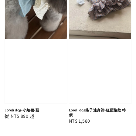
Loreli dog-小短裙-藍
Loreli dog格子連身裙-紅藍格紋 特
價
Regular
從
NT$ 890
起
Regular
NT$ 1,580
price
price