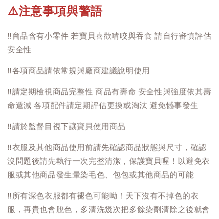
注意事項與警語
⚠️
‼️
商品含有小零件 若寶貝喜歡啃咬與吞食 請自行審慎評估
安全性
‼️
各項商品請依常規與廠商建議說明使用
‼️
請定期檢視商品完整性 商品有壽命 安全性與強度依其壽
命遞減 各項配件請定期評估更換或淘汰 避免憾事發生
‼️
請於監督目視下讓寶貝使用商品
‼️
衣服及其他商品使用前請先確認商品狀態與尺寸，確認
沒問題後請先執行一次完整清潔，保護寶貝喔！以避免衣
服或其他商品發生暈染毛色、包包或其他商品的可能
‼️
所有深色衣服都有褪色可能呦！天下沒有不掉色的衣
服，再貴也會脫色，多清洗幾次把多餘染劑清除之後就會