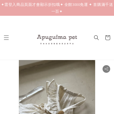
✦需登入商品頁面才會顯示折扣哦✦ 全館3000免運 ✦ 首購滿千送
一百✦