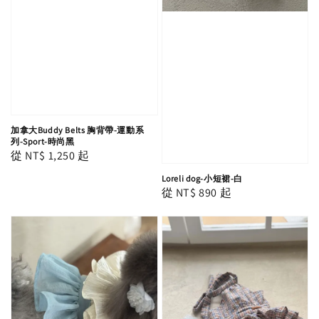
加拿大Buddy Belts 胸背帶-運動系
列-Sport-時尚黑
Regular
從
NT$ 1,250
起
price
Loreli dog-小短裙-白
Regular
從
NT$ 890
起
price