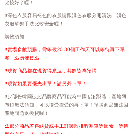
比較好了喔！
‼️
深色衣服容易褪色的衣服請跟淺色衣服分開清洗！淺色
衣服單獨手洗比較安全喔！
購物須知
‼️
賣場多數預購，需等候20-30個工作天可以等待再下單
喔！
🙏
勿催貨
🙏
‼️
現貨商品都在現貨得來速，其餘皆為預購
‼️
現貨如果要優先出單！請另外下單！
‼️
少部份韓國
🇰🇷
品牌商品可能為中國
🇨🇳
製造，產地阿
布也無法預知，可以接受接受的再下單！預購商品無法因
產地問題退換貨喔！
🔮
部分商品若遇缺貨或手工訂製款排程塞車等因素，等待