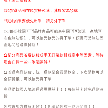
喔！
🙏
勿催貨
🙏
‼️
現貨商品都在現貨得來速，其餘皆為預購
‼️
現貨如果要優先出單！請另外下單！
‼️
少部份韓國
🇰🇷
品牌商品可能為中國
🇨🇳
製造，產地阿
布也無法預知，可以接受接受的再下單！預購商品無法因
產地問題退換貨喔！
🔮
部分商品若遇缺貨或手工訂製款排程塞車等因素，等待
期會在長一些～敬請諒解！
🔮
若遇商品缺貨，統一退款至會員購物金，下次購物可以
全額折抵，可以接受再下單
商品從韓國入境須通過層層關卡！！每個關卡難免遇到波
折
阿布會努力排解困難！！但請給阿布一點時間喔！！