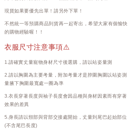
現貨如果要優先出單！請另外下單！
不然統一等預購商品到貨再一起寄出，希望大家有個愉快
的購物經驗喔！！
衣服尺寸注意事項
⚠️
1.請確實丈量寵物身材尺寸後選購，請以站姿量測
2.請以胸圍為主要考量，附加考量才是脖圍胸圍以站姿測
量腋下胸圍最寬處一圈為準
3.衣長穿著長度與袖子長度會因品種與身材因素而有穿著
效果的差異
5.身長請以頸部與背部交接處開始，丈量到尾巴起始部位
(不含尾巴長度)