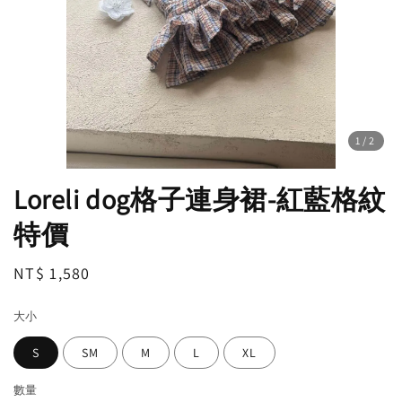
1
/2
Loreli dog格子連身裙-紅藍格紋
特價
Regular
NT$ 1,580
price
大小
S
SM
M
L
XL
數量