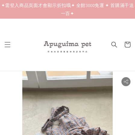
✦需登入商品頁面才會顯示折扣哦✦ 全館3000免運 ✦ 首購滿千送
一百✦