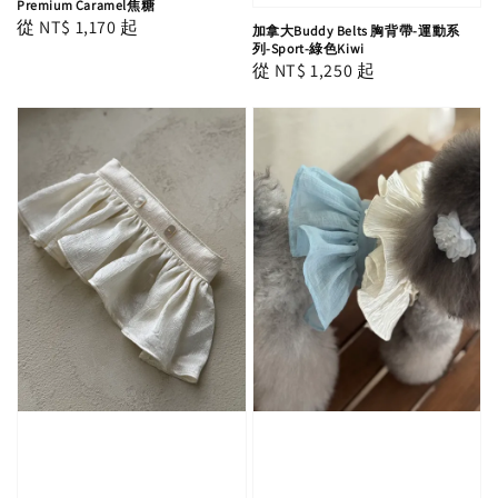
Premium Caramel焦糖
Regular
從
NT$ 1,170
起
加拿大Buddy Belts 胸背帶-運動系
列-Sport-綠色Kiwi
price
Regular
從
NT$ 1,250
起
price