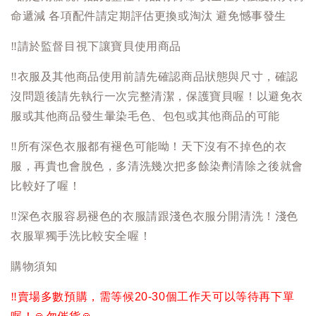
命遞減 各項配件請定期評估更換或淘汰 避免憾事發生
‼️
請於監督目視下讓寶貝使用商品
‼️
衣服及其他商品使用前請先確認商品狀態與尺寸，確認
沒問題後請先執行一次完整清潔，保護寶貝喔！以避免衣
服或其他商品發生暈染毛色、包包或其他商品的可能
‼️
所有深色衣服都有褪色可能呦！天下沒有不掉色的衣
服，再貴也會脫色，多清洗幾次把多餘染劑清除之後就會
比較好了喔！
‼️
深色衣服容易褪色的衣服請跟淺色衣服分開清洗！淺色
衣服單獨手洗比較安全喔！
購物須知
‼️
賣場多數預購，需等候20-30個工作天可以等待再下單