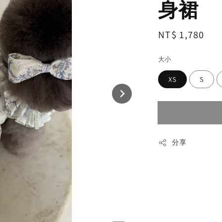
身裙
Regular
NT$ 1,780
售
price
大小
XS
S
分享