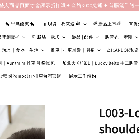
登入商品頁面才會顯示折扣哦✦ 全館3000免運 ✦ 首購滿千送
🐤 早鳥優惠 🐤
🎀 現貨｜得來速 🛍️
🌈 新品上市🌈
❤️‍🔥
品牌瀏覽✅
👚 服裝｜款式
飾品 | 配件
胸背衣｜牽繩
｜玩具｜食器｜生活
推車 | 推車周邊｜圍裙
⚠️ICANDOR現
圍｜Auntmimi推車圍|袋鼠包
加拿大🇨🇦BB｜Buddy Belts 手工胸背
韓國Pompolarr推車台灣官網
展示工作預約
L003-Lor
shoul