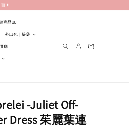
一百✦
促銷商品❤️‍🔥
外出包｜提袋
貨供應
elei -Juliet Off-
der Dress 茱麗葉連