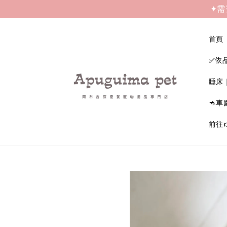
✦需
首頁
✅依
睡床
🦘車
前往