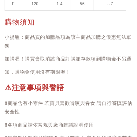
F
120
1.4
56
～7
購物須知
小提醒：商品頁的加購品項為該主商品加購之優惠無法單
獨
加購喔！購買會取消該商品訂購並存款項到購物金不另通
知，購物金使用沒有期限喔！
注意事項與警語
⚠️
‼️
商品含有小零件 若寶貝喜歡啃咬與吞食 請自行審慎評估
安全性
‼️
各項商品請依常規與廠商建議說明使用