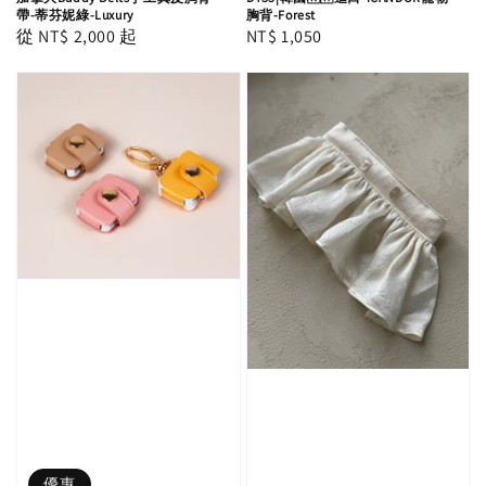
帶-蒂芬妮綠-Luxury
胸背-Forest
Regular
從
NT$ 2,000
起
Regular
NT$ 1,050
price
price
優惠