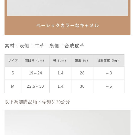
素材：表側：牛革 裏側：合成皮革
サイズ
首回り（cm）
幅（cm）
重量（g）
目安体重（kg）
S
19～24
1.4
28
～3
M
22.5～30
1.4
30
～5
以下為加購品項：牽繩$120公分