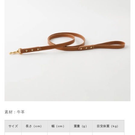
素材：牛革
サイズ
長さ（cm）
幅（cm）
重量（g）
目安体重（kg）