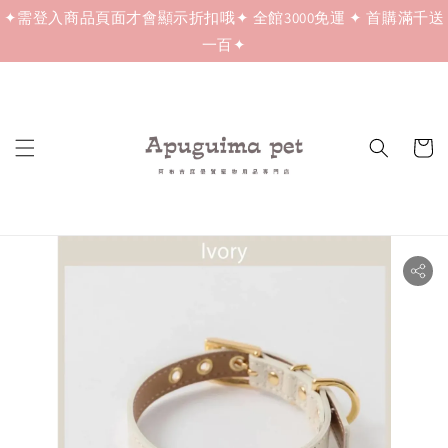
✦需登入商品頁面才會顯示折扣哦✦ 全館3000免運 ✦ 首購滿千送
一百✦