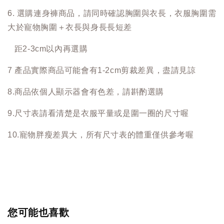
6. 選購連身褲商品，請同時確認胸圍與衣長，衣服胸圍需
大於寵物胸圍＋衣長與身長長短差
距2-3cm以內再選購
7 產品實際商品可能會有1-2cm剪裁差異，盡請見諒
8.商品依個人顯示器會有色差，請斟酌選購
9.尺寸表請看清楚是衣服平量或是圍一圈的尺寸喔
10.寵物胖瘦差異大，所有尺寸表的體重僅供參考喔
您可能也喜歡