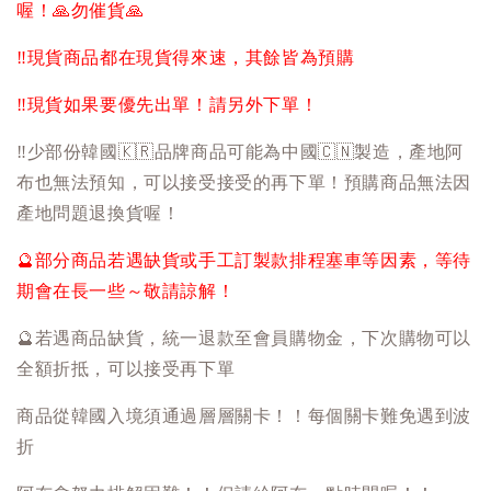
喔！
🙏
勿催貨
🙏
‼️
現貨商品都在現貨得來速，其餘皆為預購
‼️
現貨如果要優先出單！請另外下單！
‼️
少部份韓國
🇰🇷
品牌商品可能為中國
🇨🇳
製造，產地阿
布也無法預知，可以接受接受的再下單！預購商品無法因
產地問題退換貨喔！
🔮
部分商品若遇缺貨或手工訂製款排程塞車等因素，等待
期會在長一些～敬請諒解！
🔮
若遇商品缺貨，統一退款至會員購物金，下次購物可以
全額折抵，可以接受再下單
商品從韓國入境須通過層層關卡！！每個關卡難免遇到波
折