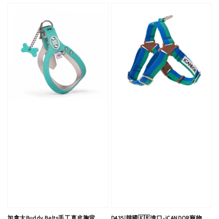
加拿大Buddy Belts手工真皮胸背
D435|韓國🇰🇷進口-iCANDOR寵物