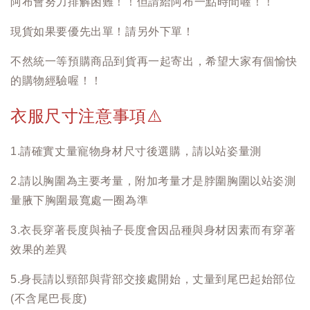
阿布會努力排解困難！！但請給阿布一點時間喔！！
現貨如果要優先出單！請另外下單！
不然統一等預購商品到貨再一起寄出，希望大家有個愉快
的購物經驗喔！！
衣服尺寸注意事項
⚠️
1.請確實丈量寵物身材尺寸後選購，請以站姿量測
2.請以胸圍為主要考量，附加考量才是脖圍胸圍以站姿測
量腋下胸圍最寬處一圈為準
3.衣長穿著長度與袖子長度會因品種與身材因素而有穿著
效果的差異
5.身長請以頸部與背部交接處開始，丈量到尾巴起始部位
(不含尾巴長度)