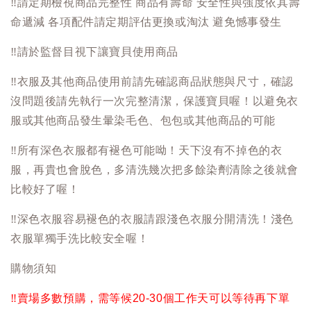
‼️
請定期檢視商品完整性 商品有壽命 安全性與強度依其壽
命遞減 各項配件請定期評估更換或淘汰 避免憾事發生
‼️
請於監督目視下讓寶貝使用商品
‼️
衣服及其他商品使用前請先確認商品狀態與尺寸，確認
沒問題後請先執行一次完整清潔，保護寶貝喔！以避免衣
服或其他商品發生暈染毛色、包包或其他商品的可能
‼️
所有深色衣服都有褪色可能呦！天下沒有不掉色的衣
服，再貴也會脫色，多清洗幾次把多餘染劑清除之後就會
比較好了喔！
‼️
深色衣服容易褪色的衣服請跟淺色衣服分開清洗！淺色
衣服單獨手洗比較安全喔！
購物須知
‼️
賣場多數預購，需等候20-30個工作天可以等待再下單