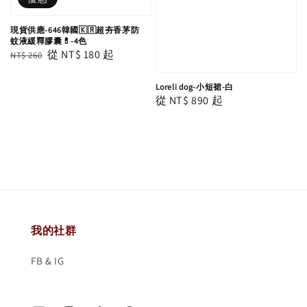
現貨供應-646韓國🇰🇷超夯香茅防
蚊液緩釋膠囊💊-4色
Regular
Sale
從
NT$ 180
起
NT$ 260
price
price
Loreli dog-小短裙-白
Regular
從
NT$ 890
起
price
我的社群
FB & IG