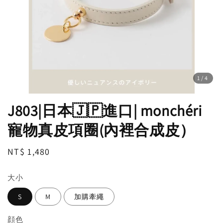
1
/4
J803|日本🇯🇵進口| monchéri
寵物真皮項圈(內裡合成皮）
Regular
NT$ 1,480
price
大小
S
M
加購牽繩
顔色