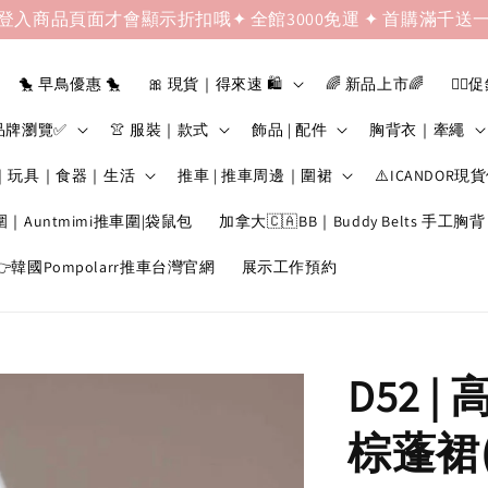
登入商品頁面才會顯示折扣哦✦ 全館3000免運 ✦ 首購滿千送
🐤 早鳥優惠 🐤
🎀 現貨｜得來速 🛍️
🌈 新品上市🌈
❤️‍🔥
品牌瀏覽✅
👚 服裝｜款式
飾品 | 配件
胸背衣｜牽繩
｜玩具｜食器｜生活
推車 | 推車周邊｜圍裙
⚠️ICANDOR現
圍｜Auntmimi推車圍|袋鼠包
加拿大🇨🇦BB｜Buddy Belts 手工胸背
韓國Pompolarr推車台灣官網
展示工作預約
D52 
棕蓬裙