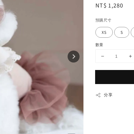
Regular
NT$ 1,280
price
預購尺寸
XS
S
數量
分享