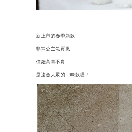
新上市的春季新款
非常公主氣質風
價錢高貴不貴
是適合大眾的口味款喔！