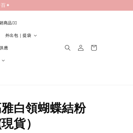
一百✦
促銷商品❤️‍🔥
外出包｜提袋
貨供應
| 高雅白領蝴蝶結粉
(現貨）