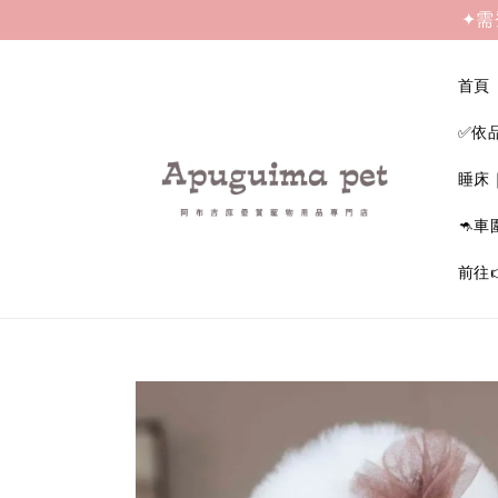
✦需
首頁
✅依
睡床
🦘車
前往