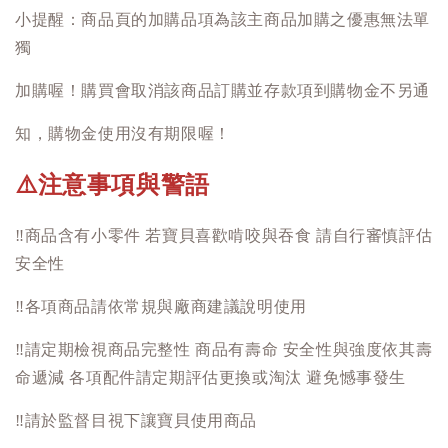
小提醒：商品頁的加購品項為該主商品加購之優惠無法單
獨
加購喔！購買會取消該商品訂購並存款項到購物金不另通
知，購物金使用沒有期限喔！
注意事項與警語
⚠️
‼️
商品含有小零件 若寶貝喜歡啃咬與吞食 請自行審慎評估
安全性
‼️
各項商品請依常規與廠商建議說明使用
‼️
請定期檢視商品完整性 商品有壽命 安全性與強度依其壽
命遞減 各項配件請定期評估更換或淘汰 避免憾事發生
‼️
請於監督目視下讓寶貝使用商品