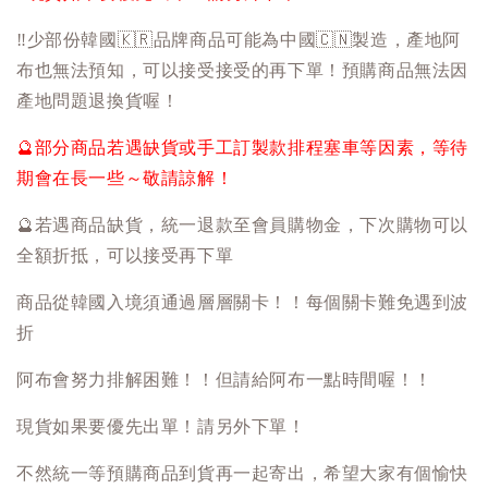
‼️
少部份韓國
🇰🇷
品牌商品可能為中國
🇨🇳
製造，產地阿
布也無法預知，可以接受接受的再下單！預購商品無法因
產地問題退換貨喔！
🔮
部分商品若遇缺貨或手工訂製款排程塞車等因素，等待
期會在長一些～敬請諒解！
🔮
若遇商品缺貨，統一退款至會員購物金，下次購物可以
全額折抵，可以接受再下單
商品從韓國入境須通過層層關卡！！每個關卡難免遇到波
折
阿布會努力排解困難！！但請給阿布一點時間喔！！
現貨如果要優先出單！請另外下單！
不然統一等預購商品到貨再一起寄出，希望大家有個愉快