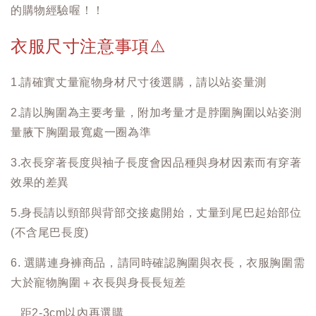
的購物經驗喔！！
衣服尺寸注意事項
⚠️
1.請確實丈量寵物身材尺寸後選購，請以站姿量測
2.請以胸圍為主要考量，附加考量才是脖圍胸圍以站姿測
量腋下胸圍最寬處一圈為準
3.衣長穿著長度與袖子長度會因品種與身材因素而有穿著
效果的差異
5.身長請以頸部與背部交接處開始，丈量到尾巴起始部位
(不含尾巴長度)
6. 選購連身褲商品，請同時確認胸圍與衣長，衣服胸圍需
大於寵物胸圍＋衣長與身長長短差
距2-3cm以內再選購