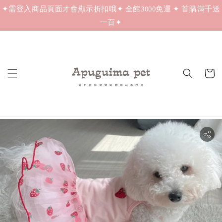
✦需登入商品頁面才會顯示折扣哦✦ 全館3000免運 ✦ 首購滿千送
一百✦