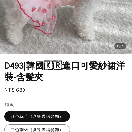
1
/7
D493|韓國🇰🇷進口可愛紗裙洋
裝-含髮夾
Regular
NT$ 680
price
顔色
紅色草莓（含蝴蝶結髮飾）
白色雛菊（含蝴蝶結髮飾）