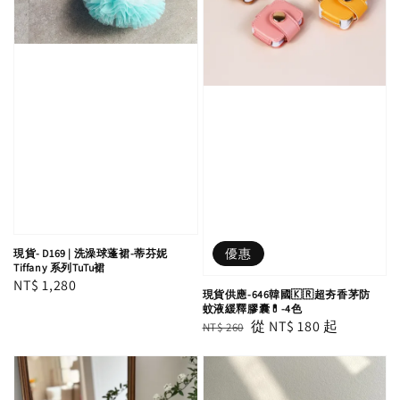
優惠
現貨- D169 | 洗澡球蓬裙-蒂芬妮
Tiffany 系列TuTu裙
Regular
NT$ 1,280
現貨供應-646韓國🇰🇷超夯香茅防
price
蚊液緩釋膠囊💊-4色
Regular
Sale
從
NT$ 180
起
NT$ 260
price
price