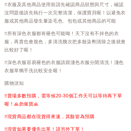
‼️
衣服及其他商品使用前請先確認商品狀態與尺寸，確認
沒問題後請先執行一次完整清潔，保護寶貝喔！以避免衣
服或其他商品發生暈染毛色、包包或其他商品的可能
‼️
所有深色衣服都有褪色可能呦！天下沒有不掉色的衣
服，再貴也會脫色，多清洗幾次把多餘染劑清除之後就會
比較好了喔！
‼️
深色衣服容易褪色的衣服請跟淺色衣服分開清洗！淺色
衣服單獨手洗比較安全喔！
購物須知
‼️
賣場多數預購，需等候20-30個工作天可以等待再下單
喔！
🙏
勿催貨
🙏
‼️
現貨商品都在現貨得來速，其餘皆為預購
‼️
現貨如果要優先出單！請另外下單！