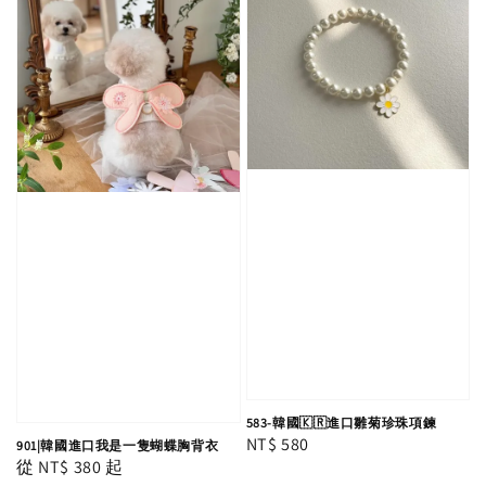
583-韓國🇰🇷進口雛菊珍珠項鍊
Regular
NT$ 580
901|韓國進口我是一隻蝴蝶胸背衣
Regular
從
NT$ 380
起
price