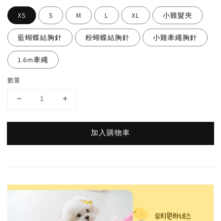
XS
S
M
L
XL
小雞髮夾
藍蝴蝶結胸針
粉蝴蝶結胸針
小雞牽繩胸針
1.6m牽繩
數量
加入購物車