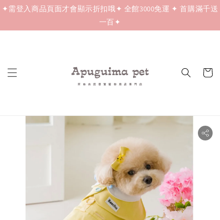
✦需登入商品頁面才會顯示折扣哦✦ 全館3000免運 ✦ 首購滿千送
一百✦