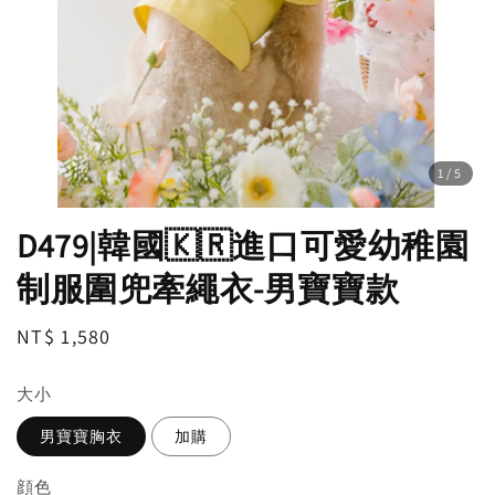
1
/5
D479|韓國🇰🇷進口可愛幼稚園
制服圍兜牽繩衣-男寶寶款
Regular
NT$ 1,580
price
大小
男寶寶胸衣
加購
顔色