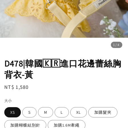
1
/4
D478|韓國🇰🇷進口花邊蕾絲胸
背衣-黃
Regular
NT$ 1,580
price
大小
XS
S
M
L
XL
加購髮夾
加購蝴蝶結別針
加購1.6M牽繩