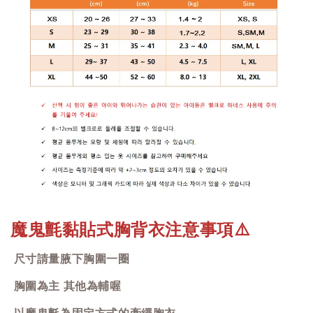
魔鬼氈黏貼式胸背衣注意事項
⚠️
尺寸請量腋下胸圍一圈
胸圍為主 其他為輔喔