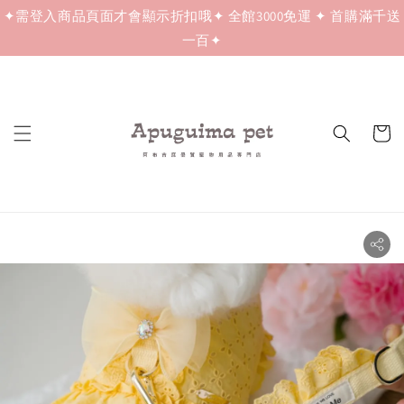
✦需登入商品頁面才會顯示折扣哦✦ 全館3000免運 ✦ 首購滿千送
一百✦