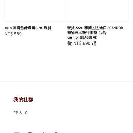
1018|區塊色針織圍巾🧣-現貨
現貨-559-|韓國🇰🇷進口-iCANDOR
寵物外出墊行李墊-fluffy
Regular
NT$ 580
cushion(iBAG適用)
price
Regular
從
NT$ 690
起
price
我的社群
FB & IG