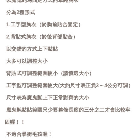
以魔鬼氈為固定方式的牽繩胸衣
分為2種形式
1.工字型胸衣（於胸前貼合固定）
2.背貼式胸衣（於後背部貼合）
以交錯的方式上下黏貼
大多可以調整大小
背貼式可調整範圍較小（請慎選大小）
工字型可調整範圍較大(大約尺寸表正負3～4公分可調）
尺寸表為魔鬼氈上下正常對齊的大小
魔鬼氈黏貼範圍只少要整條長度的三分之二才會比較牢
固喔！！
不適合暴衝毛孩喔！