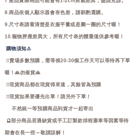
7 產品實際商品可能會有1-2cm剪裁差異，盡請見諒。
8.商品依個人顯示器會有色差，請斟酌選購。
9.尺寸表請看清楚是衣服平量或是圍一圈的尺寸喔！
10.寵物胖瘦差異大，所有尺寸表的體重僅供參考喔！
購物須知
⚠️
‼️
賣場多數預購，需等候20-30個工作天可以等待再下單
喔！
🙏
勿催貨
🙏
‼️
現貨商品都在現貨得來速，其餘皆為預購
‼️
現貨如果要優先出單！請另外下單！
不然統一等預購商品到貨才一起寄出
🔮
部分商品若遇缺貨或手工訂製款排程塞車等因素等待
期會在長一些～敬請諒解！