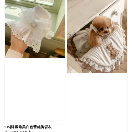
915|韓國唯美白色蕾絲胸背衣