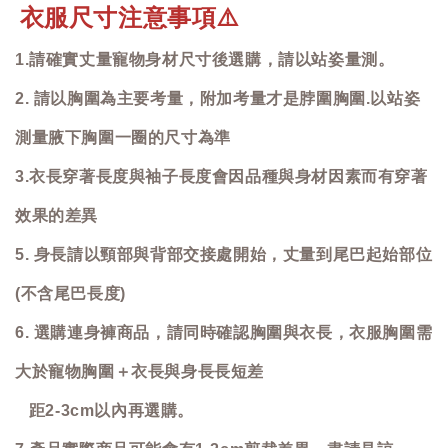
衣服尺寸注意事項
⚠️
1.請確實丈量寵物身材尺寸後選購，請以站姿量測。
2. 請以胸圍為主要考量，附加考量才是脖圍胸圍.以站姿
測量腋下胸圍一圈的尺寸為準
3.衣長穿著長度與袖子長度會因品種與身材因素而有穿著
效果的差異
5. 身長請以頸部與背部交接處開始，丈量到尾巴起始部位
(不含尾巴長度)
6. 選購連身褲商品，請同時確認胸圍與衣長，衣服胸圍需
大於寵物胸圍＋衣長與身長長短差
距2-3cm以內再選購。