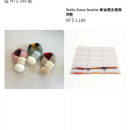
Regular
從
NT$ 180
起
price
Teddy Grove Duralon 泰迪熊涼感兩
用墊
Regular
NT$ 1,180
price