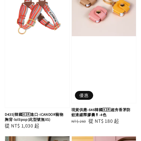
優惠
現貨供應-646韓國🇰🇷超夯香茅防
D435|韓國🇰🇷進口-iCANDOR寵物
蚊液緩釋膠囊💊-4色
胸背-lollipop(此型號無XS)
Regular
Sale
從
NT$ 180
起
NT$ 260
Regular
從
NT$ 1,030
起
price
price
price