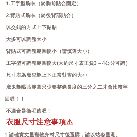
1.工字型胸衣（於胸前貼合固定）
2.背貼式胸衣（於後背部貼合）
以交錯的方式上下黏貼
大多可以調整大小
背貼式可調整範圍較小（請慎選大小）
工字型可調整範圍較大(大約尺寸表正負3～4公分可調）
尺寸表為魔鬼氈上下正常對齊的大小
魔鬼氈黏貼範圍只少要整條長度的三分之二才會比較牢
固喔！！
不適合暴衝毛孩喔！
衣服尺寸注意事項
⚠️
1.請確實丈量寵物身材尺寸後選購，請以站姿量測。