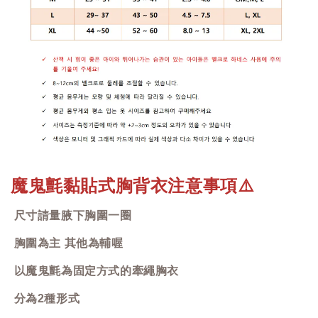
魔鬼氈黏貼式胸背衣注意事項
⚠️
尺寸請量腋下胸圍一圈
胸圍為主 其他為輔喔
以魔鬼氈為固定方式的牽繩胸衣
分為2種形式