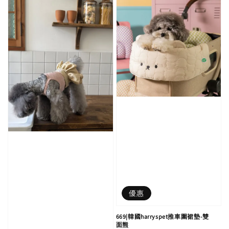
優惠
669|韓國harryspet推車圍裙墊-雙
面熊