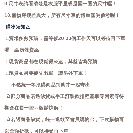
9.尺寸表請看清楚是衣服平量或是圍一圈的尺寸喔！
10.寵物胖瘦差異大，所有尺寸表的體重僅供參考喔！
購物須知
⚠️
‼️
賣場多數預購，需等候20-30個工作天可以等待再下單
喔！
🙏
勿催貨
🙏
‼️
現貨商品都在現貨得來速，其餘皆為預購
‼️
現貨如果要優先出單！請另外下單！
不然統一等預購商品到貨才一起寄出
🔮
部分商品若遇缺貨或手工訂製款排程塞車等因素等待
期會在長一些～敬請諒解！
🔮
若遇商品缺貨，統一退款至會員購物金，下次購物可
以全額折抵，可以接受再下單