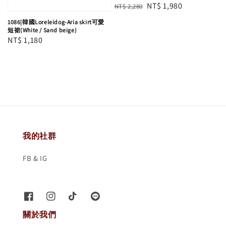
Regular
Sale
NT$ 1,980
NT$ 2,280
price
price
1086|韓國Loreleidog-Aria skirt可愛
短裙(White / Sand beige)
Regular
NT$ 1,180
price
我的社群
FB & IG
關於我們