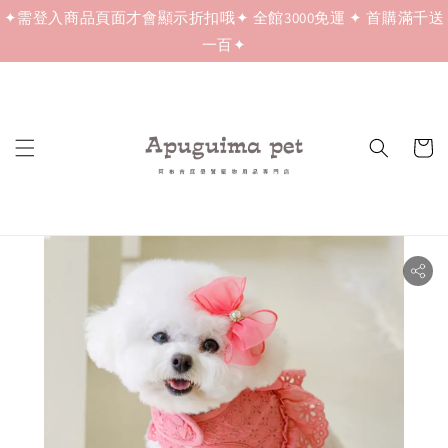
✦需登入商品頁面才會顯示折扣哦✦ 全館3000免運 ✦ 首購滿千送
一百✦