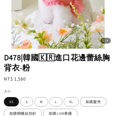
1
/4
D478|韓國🇰🇷進口花邊蕾絲胸
背衣-粉
Regular
NT$ 1,580
price
大小
XS
S
M
L
XL
加購髮夾
加購蝴蝶結別針
加購1.6M牽繩